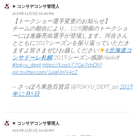
コンサデコンサ管理人
2019年12月5日 10:40 PM
【トークショー選手変更のお知らせ】
チームの都合により、12/8開催のトークショ
ーには進藤亮佑選手が登場します。河合さん
とともに2019シーズンを振り返っていただき
ますよ皆さまぜひお越しください
#北海道コ
ンサドーレ札幌
2019シーズン感謝Weeks‼︎
#tokyu_dept
https://t.co/z77Ge7chDM
pic.twitter.com/1ajgUnN4zZ
— さっぽろ東急百貨店 (@TOKYU_DEPT_sp)
2019
年12月5日
コンサデコンサ管理人
2019年12月5日 10:40 PM