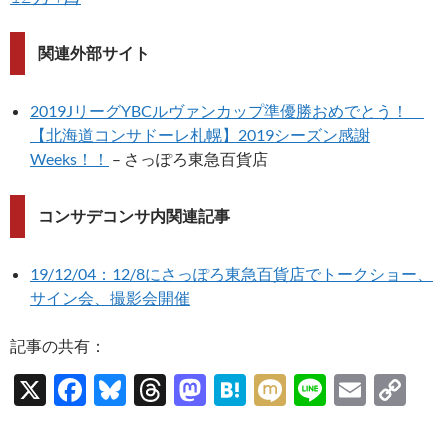
関連外部サイト
2019JリーグYBCルヴァンカップ準優勝おめでとう！
【北海道コンサドーレ札幌】2019シーズン感謝
Weeks！！
– さっぽろ東急百貨店
コンサデコンサ内関連記事
19/12/04：12/8にさっぽろ東急百貨店でトークショー、
サイン会、撮影会開催
記事の共有：
X
F
Bl
T
M
H
M
Li
E
C
ac
u
hr
as
at
ixi
n
m
o