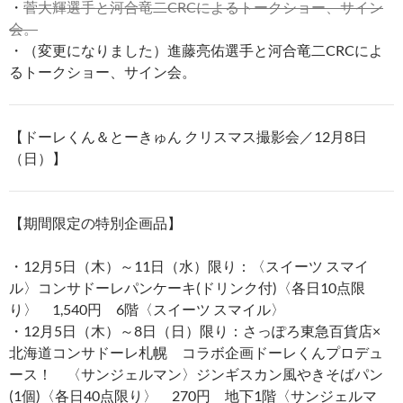
・
菅大輝選手と河合竜二CRCによるトークショー、サイン
会。
・（変更になりました）進藤亮佑選手と河合竜二CRCによ
るトークショー、サイン会。
【ドーレくん＆とーきゅん クリスマス撮影会／12月8日
（日）】
【期間限定の特別企画品】
・12月5日（木）～11日（水）限り：〈スイーツ スマイ
ル〉コンサドーレパンケーキ(ドリンク付)〈各日10点限
り〉 1,540円 6階〈スイーツ スマイル〉
・12月5日（木）～8日（日）限り：さっぽろ東急百貨店×
北海道コンサドーレ札幌 コラボ企画ドーレくんプロデュ
ース！ 〈サンジェルマン〉ジンギスカン風やきそばパン
(1個)〈各日40点限り〉 270円 地下1階〈サンジェルマ