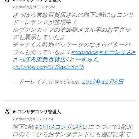
ン
2019年12月10日 7:01 PM
さっぽろ東急百貨店さんの地下1階にはコンサ
ドーレランドが登場中！
ルヴァンカップの準優勝メダル等のお宝グッ
ズも展示していたよ
チャナくん特別パッケージのなまらバターバ
ウムも売っているよ！
#consadole
#ドーレくん
#
さっぽろ東急百貨店
#とーきゅん
pic.twitter.com/SW8de2mWl6
— ドーレくん☆ (@dolekun)
2019年12月8日
コンサデコンサ管理人
2019年12月8日 7:53 PM
地下1階
#ISHIYAコンサLAND
につづいて1階北
口のミニひろおサンタランドにも遊びに来て