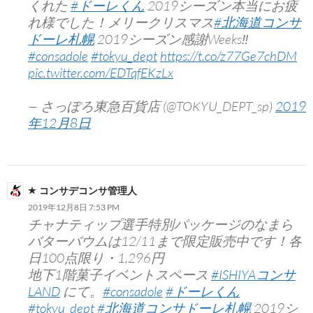
くれた
#ドーレくん
2019シーズン本当にお疲
れ様でした！メリークリスマス
#北海道コンサ
ドーレ札幌
2019シーズン感謝Weeks‼︎
#consadole
#tokyu_dept
https://t.co/z77Ge7chDM
pic.twitter.com/EDTqfEKzLx
— さっぽろ東急百貨店 (@TOKYU_DEPT_sp)
2019
年12月8日
コンサデコンサ管理人
2019年12月8日 7:53 PM
チャナティップ選手特別パッケージのなまら
バターバウムは12/11まで限定販売中です！各
日100点限り・1,296円
地下1階菓子イベントスペース
#ISHIYAコンサ
LAND
にて。
#consadole
#ドーレくん
#tokyu_dept
#北海道コンサドーレ札幌
2019シ