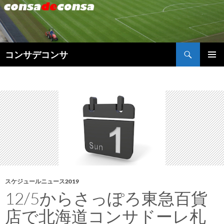
検
コンサデコンサ
索
コ
メインメ
ン
ニュー
テ
ン
ツ
へ
ス
キ
ッ
プ
スケジュールニュース2019
12/5からさっぽろ東急百貨
店で北海道コンサドーレ札