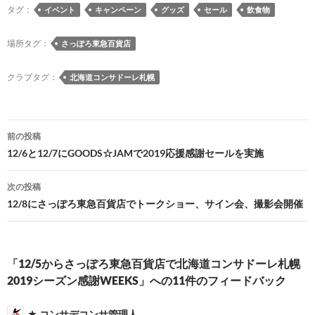
e
es
e
to
e
e
ail
p
タグ：
イベント
キャンペーン
グッズ
セール
飲食物
b
k
a
d
n
y
o
y
ds
o
a
Li
場所タグ：
さっぽろ東急百貨店
o
n
n
クラブタグ：
北海道コンサドーレ札幌
k
k
投
前の投稿
稿
12/6と12/7にGOODS☆JAMで2019応援感謝セールを実施
ナ
次の投稿
ビ
12/8にさっぽろ東急百貨店でトークショー、サイン会、撮影会開催
ゲ
ー
「12/5からさっぽろ東急百貨店で北海道コンサドーレ札幌
シ
2019シーズン感謝WEEKS」への11件のフィードバック
ョ
コンサデコンサ管理人