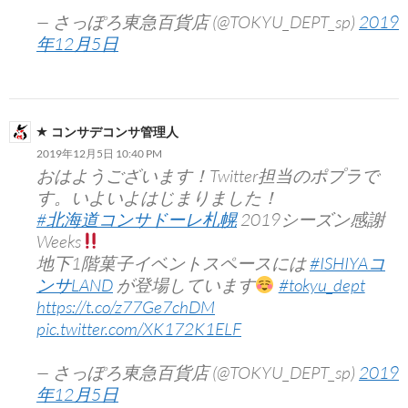
— さっぽろ東急百貨店 (@TOKYU_DEPT_sp)
2019
年12月5日
コンサデコンサ管理人
2019年12月5日 10:40 PM
おはようございます！Twitter担当のポプラで
す。いよいよはじまりました！
#北海道コンサドーレ札幌
2019シーズン感謝
Weeks
地下1階菓子イベントスペースには
#ISHIYAコ
ンサLAND
が登場しています
#tokyu_dept
https://t.co/z77Ge7chDM
pic.twitter.com/XK172K1ELF
— さっぽろ東急百貨店 (@TOKYU_DEPT_sp)
2019
年12月5日