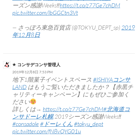
ーズン感謝Weeks‼︎
https://t.co/z77Ge7chDM
pic.twitter.com/lbGGCtn3Vt
— さっぽろ東急百貨店 (@TOKYU_DEPT_sp)
2019
年12月8日
コンサデコンサ管理人
2019年12月8日 7:53 PM
地下1階菓子イベントスペース
#ISHIYAコンサ
LAND
はもうご覧いただきましたか？【赤黒チ
ャリティーキャンペーン】にもぜひご参加く
ださい
詳しくは→
https://t.co/z77Ge7chDM
#北海道コ
ンサドーレ札幌
2019シーズン感謝Weeks‼︎
#consadole
#ドーレくん
#tokyu_dept
pic.twitter.com/fN8vQYG01u