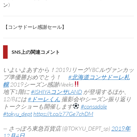
ン〉
【コンサドーレ感謝セール】
SNS上の関連コメント
いよいよあすから！2019JリーグYBCルヴァンカッ
プ準優勝おめでとう！
#北海道コンサドーレ札
幌
2019シーズン感謝Weeks
地下1階に
#ISHIYAコンサLAND
が登場するほか、
12/8には
#ドーレくん
撮影会やシーズン振り返り
トークショーも開催します
#consadole
#tokyu_dept
https://t.co/z77Ge7chDM
— さっぽろ東急百貨店 (@TOKYU_DEPT_sp)
2019年
12月4日