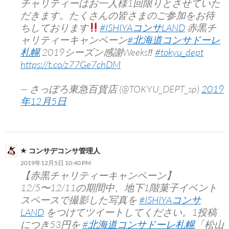
チャリティーはお一人様1回限りとさせていた
だきます。たくさんの皆さまのご参加をお待
ちしております
#ISHIYAコンサLAND
赤黒チ
ャリティーキャンペーン
#北海道コンサドーレ
札幌
2019シーズン感謝Weeks‼︎
#tokyu_dept
https://t.co/z77Ge7chDM
— さっぽろ東急百貨店 (@TOKYU_DEPT_sp)
2019
年12月5日
コンサデコンサ管理人
2019年12月5日 10:40 PM
【赤黒チャリティーキャンペーン】
12/5〜12/11の期間中、地下1階菓子イベント
スペースで撮影した写真を
#ISHIYAコンサ
LAND
をつけてツイートしてください。1投稿
につき53円を
#北海道コンサドーレ札幌
「松山