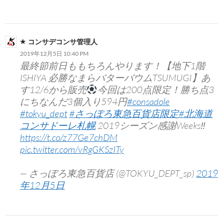
コンサデコンサ管理人
2019年12月5日 10:40 PM
最終節前日ももちろんやります！【地下1階
ISHIYA 必勝なまらバターバウムTSUMUGI】あ
す12/6から販売
今回は200点限定！勝ち点3
にちなんだ3個入り594円
#consadole
#tokyu_dept
#さっぽろ東急百貨店限定
#北海道
コンサドーレ札幌
2019シーズン感謝Weeks‼︎
https://t.co/z77Ge7chDM
pic.twitter.com/vRgGKSzITy
— さっぽろ東急百貨店 (@TOKYU_DEPT_sp)
2019
年12月5日