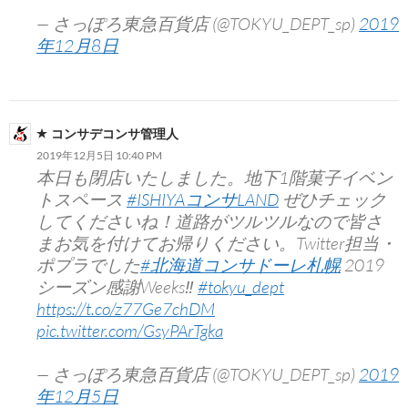
— さっぽろ東急百貨店 (@TOKYU_DEPT_sp)
2019
年12月8日
コンサデコンサ管理人
2019年12月5日 10:40 PM
本日も閉店いたしました。地下1階菓子イベン
トスペース
#ISHIYAコンサLAND
ぜひチェック
してくださいね！道路がツルツルなので皆さ
まお気を付けてお帰りください。Twitter担当・
ポプラでした
#北海道コンサドーレ札幌
2019
シーズン感謝Weeks‼︎
#tokyu_dept
https://t.co/z77Ge7chDM
pic.twitter.com/GsyPArTgka
— さっぽろ東急百貨店 (@TOKYU_DEPT_sp)
2019
年12月5日