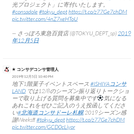
光プロジェクト」に寄付いたします。
#consadole
#tokyu_dept
https://t.co/z77Ge7chDM
pic.twitter.com/4nZ7xeHToU
— さっぽろ東急百貨店 (@TOKYU_DEPT_sp)
2019
年12月5日
コンサデコンサ管理人
2019年12月5日 10:40 PM
地下1階菓子イベントスペース
#ISHIYAコンサ
LAND
では12/8のシーズン振り返りトークショ
ーで取り上げる質問を募集中です
気になる
あれこれをぜひご記入のうえ投函してくださ
い
#北海道コンサドーレ札幌
2019シーズン感
謝Weeks‼︎
#tokyu_dept
https://t.co/z77Ge7chDM
pic.twitter.com/GCD0cLiyor