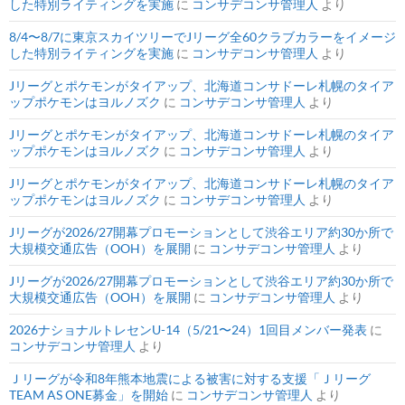
した特別ライティングを実施
に
コンサデコンサ管理人
より
8/4〜8/7に東京スカイツリーでJリーグ全60クラブカラーをイメージ
した特別ライティングを実施
に
コンサデコンサ管理人
より
Jリーグとポケモンがタイアップ、北海道コンサドーレ札幌のタイア
ップポケモンはヨルノズク
に
コンサデコンサ管理人
より
Jリーグとポケモンがタイアップ、北海道コンサドーレ札幌のタイア
ップポケモンはヨルノズク
に
コンサデコンサ管理人
より
Jリーグとポケモンがタイアップ、北海道コンサドーレ札幌のタイア
ップポケモンはヨルノズク
に
コンサデコンサ管理人
より
Jリーグが2026/27開幕プロモーションとして渋谷エリア約30か所で
大規模交通広告（OOH）を展開
に
コンサデコンサ管理人
より
Jリーグが2026/27開幕プロモーションとして渋谷エリア約30か所で
大規模交通広告（OOH）を展開
に
コンサデコンサ管理人
より
2026ナショナルトレセンU-14（5/21〜24）1回目メンバー発表
に
コンサデコンサ管理人
より
Ｊリーグが令和8年熊本地震による被害に対する支援「Ｊリーグ
TEAM AS ONE募金」を開始
に
コンサデコンサ管理人
より