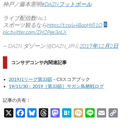
神戸／藤本憲明
#DAZNフットボール
ライブ配信数No.1
スポーツ観るなら
https://t.co/u4BaoHt81Q
pic.twitter.com/ZH2Pge3qLX
— DAZN ダゾーン (@DAZN_JPN)
2019年12月2日
コンサデコンサ内関連記事
2019J1リーグ第33節
– CSスコアブック
19/11/30：2019［第33節］サガン鳥栖戦ログ
記事の共有：
X
F
Bl
T
M
H
M
Li
E
C
ac
u
hr
as
at
ixi
n
m
o