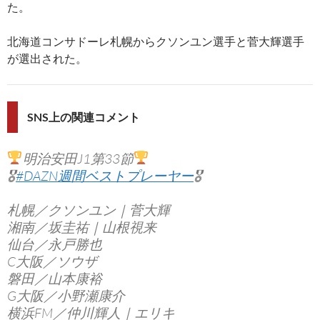
た。
北海道コンサドーレ札幌からクソンユン選手と菅大輝選手
が選出された。
SNS上の関連コメント
明治安田J1第33節
🎖
#DAZN週間ベストプレーヤー
🎖
札幌／クソンユン｜菅大輝
湘南／坂圭祐｜山根視来
仙台／永戸勝也
C大阪／ソウザ
磐田／山本康裕
G大阪／小野瀬康介
横浜FM／仲川輝人｜エリキ