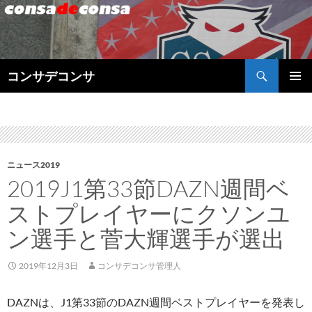
検
コンサデコンサ
索
コ
メインメ
ン
ニュー
テ
ン
ツ
へ
ニュース2019
ス
2019J1第33節DAZN週間ベ
キ
ッ
ストプレイヤーにクソンユ
プ
ン選手と菅大輝選手が選出
2019年12月3日
コンサデコンサ管理人
DAZNは、J1第33節のDAZN週間ベストプレイヤーを発表し