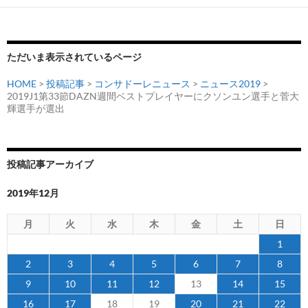
ー
シ
ョ
ただいま表示されているページ
ン
HOME
>
投稿記事
>
コンサドーレニュース
>
ニュース2019
>
2019J1第33節DAZN週間ベストプレイヤーにクソンユン選手と菅大
輝選手が選出
投稿記事アーカイブ
2019年12月
月
火
水
木
金
土
日
1
2
3
4
5
6
7
8
9
10
11
12
13
14
15
16
17
18
19
20
21
22