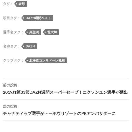
e
es
e
to
e
e
ail
p
タグ：
表彰
b
k
a
d
n
y
o
y
ds
o
a
Li
項目タグ：
DAZN週間ベスト
o
n
n
選手名タグ：
具聖潤
菅大輝
k
k
名称タグ：
DAZN
クラブタグ：
北海道コンサドーレ札幌
投
前の投稿
稿
2019J1第33節DAZN週間スーパーセーブ！にクソンユン選手が選出
ナ
次の投稿
ビ
チャナティップ選手がトーホウリゾートのPRアンバサダーに
ゲ