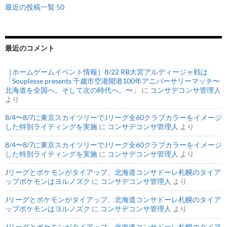
最近の投稿一覧 50
最近のコメント
［ホームゲームイベント情報］8/22 RB大宮アルディージャ戦は
「Souplesse presents 千歳市空港開港100年アニバーサリーマッチ〜
北海道を全国へ。そして次の時代へ。〜」
に
コンサデコンサ管理人
より
8/4〜8/7に東京スカイツリーでJリーグ全60クラブカラーをイメージ
した特別ライティングを実施
に
コンサデコンサ管理人
より
8/4〜8/7に東京スカイツリーでJリーグ全60クラブカラーをイメージ
した特別ライティングを実施
に
コンサデコンサ管理人
より
Jリーグとポケモンがタイアップ、北海道コンサドーレ札幌のタイア
ップポケモンはヨルノズク
に
コンサデコンサ管理人
より
Jリーグとポケモンがタイアップ、北海道コンサドーレ札幌のタイア
ップポケモンはヨルノズク
に
コンサデコンサ管理人
より
Jリーグとポケモンがタイアップ、北海道コンサドーレ札幌のタイア