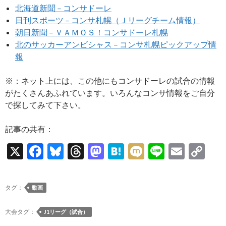
北海道新聞 – コンサドーレ
日刊スポーツ – コンサ札幌（Ｊリーグチーム情報）
朝日新聞 – ＶＡＭＯＳ！コンサドーレ札幌
北のサッカーアンビシャス – コンサ札幌ピックアップ情
報
※：ネット上には、この他にもコンサドーレの試合の情報
がたくさんあふれています。いろんなコンサ情報をご自分
で探してみて下さい。
記事の共有：
X
F
Bl
T
M
H
M
Li
E
C
ac
u
hr
as
at
ixi
n
m
o
e
es
e
to
e
e
ail
p
タグ：
動画
b
k
a
d
n
y
o
y
ds
o
a
Li
大会タグ：
J1リーグ（試合）