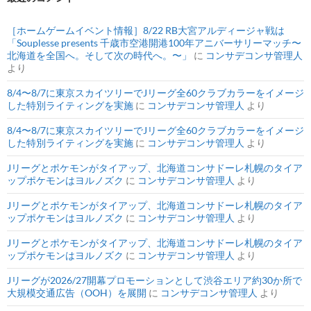
［ホームゲームイベント情報］8/22 RB大宮アルディージャ戦は
「Souplesse presents 千歳市空港開港100年アニバーサリーマッチ〜
北海道を全国へ。そして次の時代へ。〜」
に
コンサデコンサ管理人
より
8/4〜8/7に東京スカイツリーでJリーグ全60クラブカラーをイメージ
した特別ライティングを実施
に
コンサデコンサ管理人
より
8/4〜8/7に東京スカイツリーでJリーグ全60クラブカラーをイメージ
した特別ライティングを実施
に
コンサデコンサ管理人
より
Jリーグとポケモンがタイアップ、北海道コンサドーレ札幌のタイア
ップポケモンはヨルノズク
に
コンサデコンサ管理人
より
Jリーグとポケモンがタイアップ、北海道コンサドーレ札幌のタイア
ップポケモンはヨルノズク
に
コンサデコンサ管理人
より
Jリーグとポケモンがタイアップ、北海道コンサドーレ札幌のタイア
ップポケモンはヨルノズク
に
コンサデコンサ管理人
より
Jリーグが2026/27開幕プロモーションとして渋谷エリア約30か所で
大規模交通広告（OOH）を展開
に
コンサデコンサ管理人
より