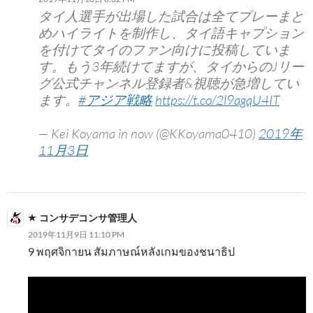
タイ人選手が出場した試合は全てプレーまと
めハイライトを制作し、タイ語キャプション
を付けてタイのファン向けに投稿していま
す。もう3年続けてますが、タイからのJリー
グ公式チャンネル登録者&視聴が急増してい
ます。
#アジア戦略
https://t.co/2l9agqU4IT
— Kei Koyama in now (@KKoyama0410)
2019年
11月3日
コンサデコンサ管理人
2019年11月9日 11:10 PM
9 พฤศจิกายน สัมภาษณ์หลังเกมของชนาธิป