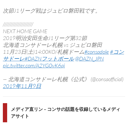
次節J1リーグ戦はジュビロ磐田戦です。
/////////////////////
NEXT HOME GAME
2019明治安田生命J1リーグ第32節
北海道コンサドーレ札幌 vs ジュビロ磐田
11月23日(土)14:00KO/札幌ドーム
#consadole
#コン
サドーレ
#DAZNフットボール
@DAZN_JPN
pic.twitter.com/A2YG0vK6qi
— 北海道コンサドーレ札幌《公式》 (@consaofficial)
2019年11月9日
メディア直リン – コンサの話題を収録しているメディ
アサイト