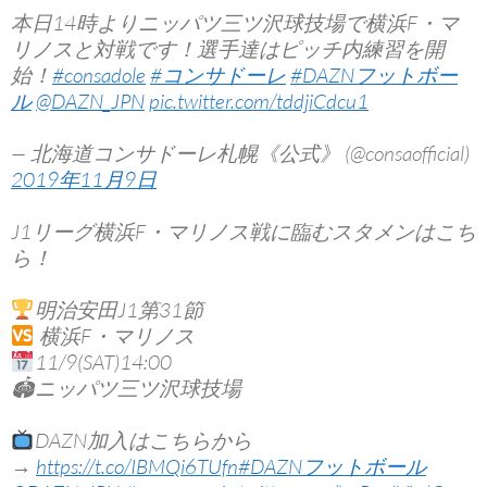
本日14時よりニッパツ三ツ沢球技場で横浜F・マ
リノスと対戦です！選手達はピッチ内練習を開
始！
#consadole
#コンサドーレ
#DAZNフットボー
ル
@DAZN_JPN
pic.twitter.com/tddjiCdcu1
— 北海道コンサドーレ札幌《公式》 (@consaofficial)
2019年11月9日
J1リーグ横浜F・マリノス戦に臨むスタメンはこち
ら！
明治安田J1第31節
横浜F・マリノス
11/9(SAT)14:00
🏟ニッパツ三ツ沢球技場
DAZN加入はこちらから
→
https://t.co/IBMQi6TUfn
#DAZNフットボール