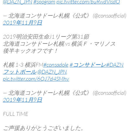
@DAZN_JPN
#spogram
pic.twitter.com/buRwdVisdO
— 北海道コンサドーレ札幌《公式》 (@consaofficial)
2019年11月9日
2019明治安田生命J1リーグ第31節
北海道コンサドーレ札幌 vs 横浜Ｆ・マリノス
後半キックオフです！
札幌 1-3 横浜FM
#consadole
#コンサドーレ
#DAZN
フットボール
@DAZN_JPN
pic.twitter.com/6QJ7d4SMhv
— 北海道コンサドーレ札幌《公式》 (@consaofficial)
2019年11月9日
FULL TIME
ご声援ありがとうございました。