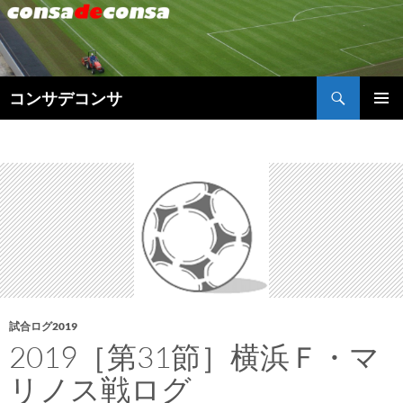
検
コンサデコンサ
索
コ
メインメ
ン
ニュー
テ
ン
ツ
へ
ス
キ
ッ
プ
試合ログ2019
2019［第31節］横浜Ｆ・マ
リノス戦ログ