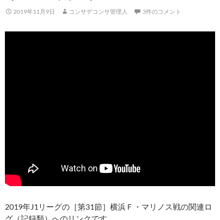
2019年11月9日
コンサデコンサ管理人
3件のコメント
2019年J1リーグの［第31節］横浜Ｆ・マリノス戦の関連ロ
グ（記録類）へのリンクです。