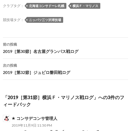
o
n
n
クラブタグ：
北海道コンサドーレ札幌
横浜Ｆ・マリノス
k
k
競技場タグ：
ニッパツ三ツ沢球技場
投
前の投稿
稿
2019［第30節］名古屋グランパス戦ログ
ナ
次の投稿
ビ
2019［第32節］ジュビロ磐田戦ログ
ゲ
ー
「2019［第31節］横浜Ｆ・マリノス戦ログ」への3件のフ
シ
ィードバック
ョ
コンサデコンサ管理人
ン
2019年11月9日 11:50 PM