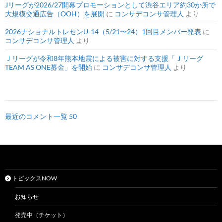
Jリーグが2026/27開幕プロモーションとして渋谷エリア約30か所で
大規模交通広告（OOH）を展開
に
コンサデコンサ管理人
より
2026ナショナルトレセンU-14（5/21〜24）1回目メンバー発表
に
コンサデコンサ管理人
より
Ｊリーグが令和8年熊本地震による被害に対する支援「Ｊリーグ
TEAM AS ONE募金」を開始
に
コンサデコンサ管理人
より
最近のコメント一覧 50
トピックスNOW
お知らせ
発売中（チケット）