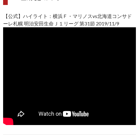
【公式】ハイライト：横浜Ｆ・マリノスvs北海道コンサド
ーレ札幌 明治安田生命Ｊ１リーグ 第31節 2019/11/9