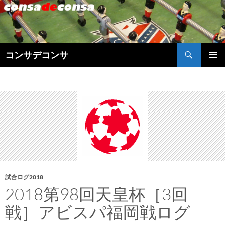
検
コンサデコンサ
索
コ
メインメ
ン
ニュー
テ
ン
ツ
へ
ス
キ
ッ
プ
試合ログ2018
2018第98回天皇杯［3回
戦］アビスパ福岡戦ログ