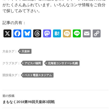
がたくさんあふれています。いろんなコンサ情報をご自分
で探してみて下さい。
記事の共有：
X
F
Bl
T
M
H
M
Li
E
C
ac
u
hr
as
at
ixi
n
m
o
e
es
e
to
e
e
ail
p
大会タグ：
天皇杯
b
k
a
d
n
y
o
y
ds
o
a
Li
クラブタグ：
アビスパ福岡
北海道コンサドーレ札幌
o
n
n
競技場タグ：
ベスト電器スタジアム
k
k
投
前の投稿
稿
まもなく2018第98回天皇杯3回戦