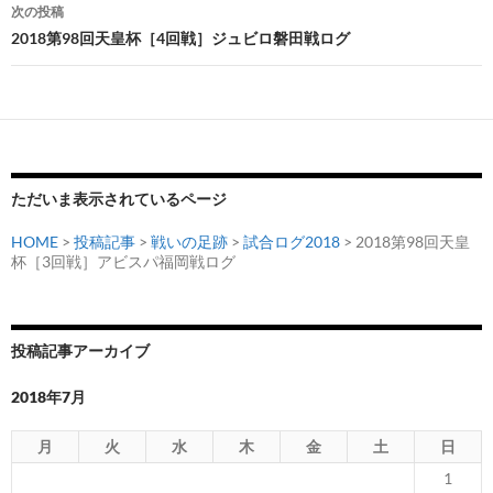
ナ
次の投稿
ビ
2018第98回天皇杯［4回戦］ジュビロ磐田戦ログ
ゲ
ー
シ
ョ
ただいま表示されているページ
ン
HOME
>
投稿記事
>
戦いの足跡
>
試合ログ2018
> 2018第98回天皇
杯［3回戦］アビスパ福岡戦ログ
投稿記事アーカイブ
2018年7月
月
火
水
木
金
土
日
1