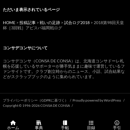
ただいま表示されているページ
HOME
>
投稿記事
>
戦いの足跡
>
試合ログ2018
> 2018第98回天皇
杯［3回戦］アビスパ福岡戦ログ
コンサデコンサについて
コンサデコンサ（CONSA DE CONSA）は、北海道コンサドーレ札
幌を応援しているサポーターが勝手気ままに趣味で運営しているフ
ァンサイトです。クラブ創立時からのニュース、小話、試合結果な
どがスクラップブックのように集められています。
プライバシーポリシー（GDPRに基づく）
Proudly powered by WordPress
Copyright © 1996-2026 CONSA DE CONSA
ホーム
事典
手帖
目録
手引