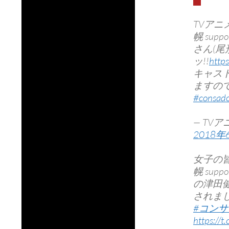
TVア
幌 sup
さん(
ッ!!
http
キャス
ますの
#consado
— TVア
2018年
女子の
幌 sup
の津田
されまし
#コン
https://