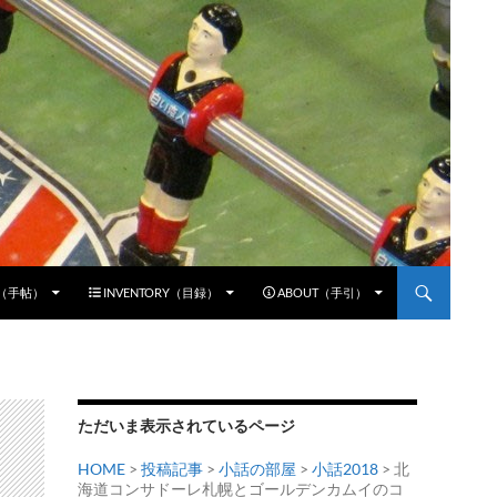
E（手帖）
INVENTORY（目録）
ABOUT（手引）
ただいま表示されているページ
HOME
>
投稿記事
>
小話の部屋
>
小話2018
> 北
海道コンサドーレ札幌とゴールデンカムイのコ