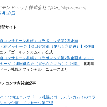
モンドヘッド株式会社 (@DH_TokyoSapporo)
6月28日
外部サイト
道コンサドーレ札幌」コラボマッチ第2弾企画
トSPメッセージ【津田健次郎（尾形百之助役）】公開!!
Vアニメ『ゴールデンカムイ』公式
道コンサドーレ札幌」コラボマッチ第2弾企画 キャスト
ッセージ【津田健次郎（尾形百之助 役）】公開!!
– 北海道
ドーレ札幌オフィシャル ニュースより
サデコンサ内関連記事
06/21：北海道コンサドーレ札幌とゴールデンカムイのコラ
ション企画 メッセージ第二弾