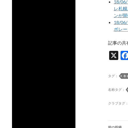
18/
レ札幌 s
ンが開
18/
ボレー
記事の共
X
タグ：
キ
名称タグ：
クラブタグ
投
前の投稿