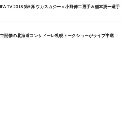
FA TV 2018 第5弾 ウカスカジー × 小野伸二選手＆稲本潤一選手
で開催の北海道コンサドーレ札幌トークショーがライブ中継