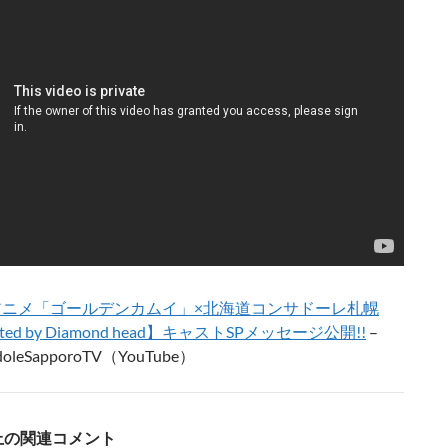
アニメ「ゴールデンカムイ」×北海道コンサドーレ札幌
orted by Diamond head】キャストSPメッセージ公開!!
–
doleSapporoTV（YouTube）
S上の関連コメント