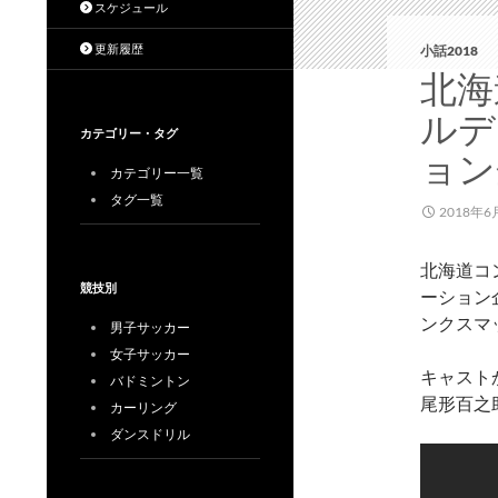
スケジュール
更新履歴
小話2018
北海
ルデ
カテゴリー・タグ
ョン
カテゴリー一覧
タグ一覧
2018年6
北海道コ
競技別
ーション企
ンクスマ
男子サッカー
女子サッカー
キャスト
バドミントン
尾形百之
カーリング
ダンスドリル