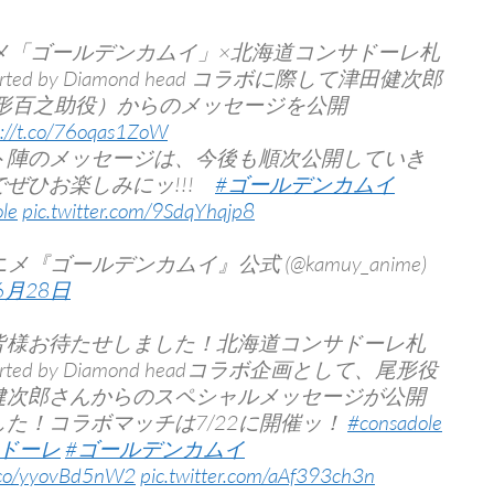
ニメ「ゴールデンカムイ」×北海道コンサドーレ札
ported by Diamond head コラボに際して津田健次郎
尾形百之助役）からのメッセージを公開
s://t.co/76oqas1ZoW
ト陣のメッセージは、今後も順次公開していき
でぜひお楽しみにッ!!!
#ゴールデンカムイ
le
pic.twitter.com/9SdqYhqjp8
ニメ『ゴールデンカムイ』公式 (@kamuy_anime)
6月28日
皆様お待たせしました！北海道コンサドーレ札
ported by Diamond headコラボ企画として、尾形役
健次郎さんからのスペシャルメッセージが公開
た！コラボマッチは7/22に開催ッ！
#consadole
サドーレ
#ゴールデンカムイ
t.co/yyovBd5nW2
pic.twitter.com/aAf393ch3n