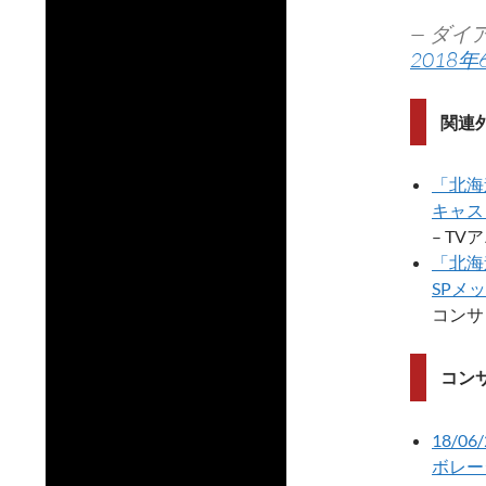
— ダイア
2018年
関連
「北海
キャス
– T
「北海
SPメ
コンサ
コン
18/
ボレー