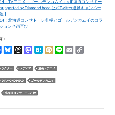
06/14：TVアニメ「ゴールデンカムイ」×北海道コンサドー
upported by Diamond head 公式Twitter連動キャンペー
催中
06/14：北海道コンサドーレ札幌とゴールデンカムイのコラ
ション企画再び
有：
F
Bl
T
M
H
M
Li
E
C
ac
u
hr
as
at
ixi
n
m
o
e
es
e
to
e
e
ail
p
ャラクター
メディア
漫画・アニメ
b
k
a
d
n
y
o
y
ds
o
a
Li
DIAMOND HEAD
ゴールデンカムイ
o
n
n
：
北海道コンサドーレ札幌
k
k