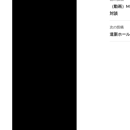
稿
（動画）MI
対談
ナ
ビ
次の投稿
道新ホール
ゲ
ー
シ
ョ
ン