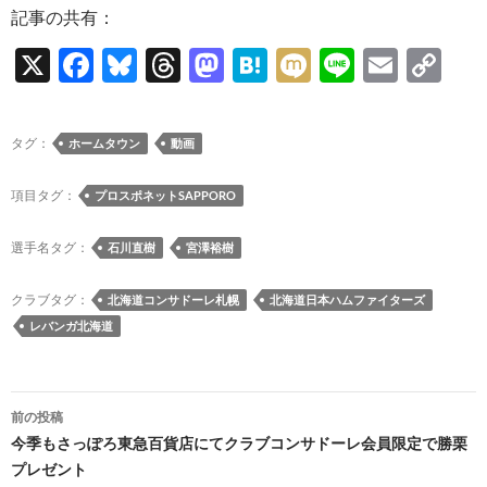
記事の共有：
X
F
Bl
T
M
H
M
Li
E
C
ac
u
hr
as
at
ixi
n
m
o
e
es
e
to
e
e
ail
p
タグ：
ホームタウン
動画
b
k
a
d
n
y
o
y
ds
o
a
Li
項目タグ：
プロスポネットSAPPORO
o
n
n
選手名タグ：
石川直樹
宮澤裕樹
k
k
クラブタグ：
北海道コンサドーレ札幌
北海道日本ハムファイターズ
レバンガ北海道
投
前の投稿
稿
今季もさっぽろ東急百貨店にてクラブコンサドーレ会員限定で勝栗
プレゼント
ナ