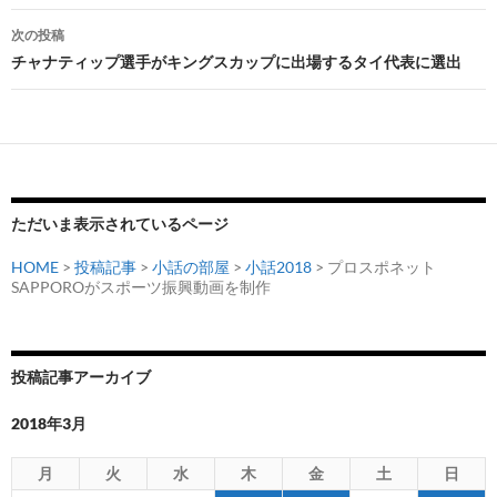
ビ
次の投稿
チャナティップ選手がキングスカップに出場するタイ代表に選出
ゲ
ー
シ
ョ
ン
ただいま表示されているページ
HOME
>
投稿記事
>
小話の部屋
>
小話2018
> プロスポネット
SAPPOROがスポーツ振興動画を制作
投稿記事アーカイブ
2018年3月
月
火
水
木
金
土
日