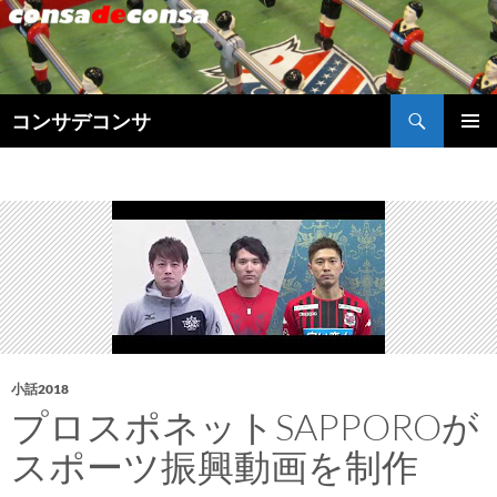
検
コンサデコンサ
索
コ
メインメ
ン
ニュー
テ
ン
ツ
へ
ス
キ
ッ
プ
小話2018
プロスポネットSAPPOROが
スポーツ振興動画を制作