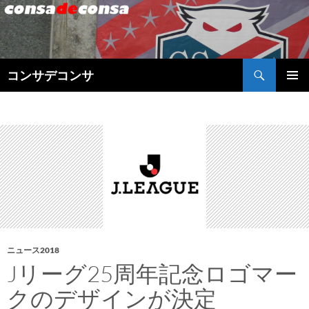
検
コンサデコンサ
索
コ
メインメ
ン
ニュー
テ
ン
ツ
へ
ス
キ
ッ
プ
ニュース2018
Jリーグ25周年記念ロゴマー
クのデザインが決定