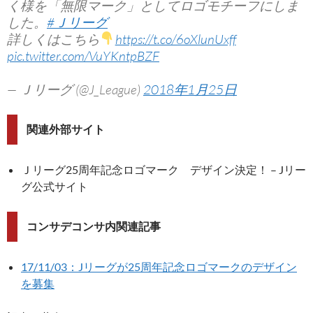
く様を「無限マーク」としてロゴモチーフにしま
した。
#Ｊリーグ
詳しくはこちら
https://t.co/6oXlunUxff
pic.twitter.com/VuYKntpBZF
— Ｊリーグ (@J_League)
2018年1月25日
関連外部サイト
Ｊリーグ25周年記念ロゴマーク デザイン決定！ – Jリー
グ公式サイト
コンサデコンサ内関連記事
17/11/03：Jリーグが25周年記念ロゴマークのデザイン
を募集