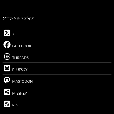
ソーシャルメディア
X
FACEBOOK
THREADS
BLUESKY
MASTODON
MISSKEY
RSS