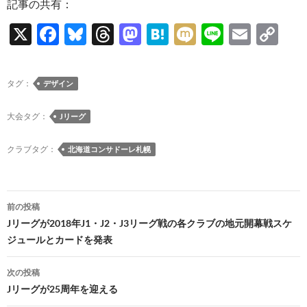
記事の共有：
X
F
Bl
T
M
H
M
Li
E
C
ac
u
hr
as
at
ixi
n
m
o
e
es
e
to
e
e
ail
p
タグ：
デザイン
b
k
a
d
n
y
o
y
ds
o
a
Li
大会タグ：
Jリーグ
o
n
n
クラブタグ：
北海道コンサドーレ札幌
k
k
投
前の投稿
稿
Jリーグが2018年J1・J2・J3リーグ戦の各クラブの地元開幕戦スケ
ジュールとカードを発表
ナ
ビ
次の投稿
Jリーグが25周年を迎える
ゲ