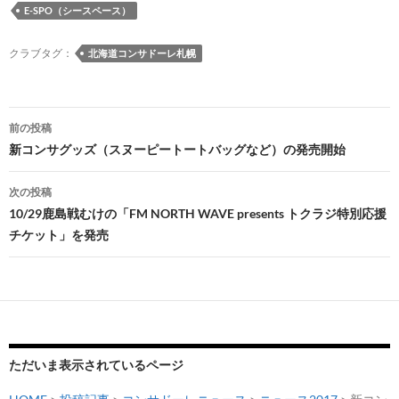
E-SPO（シースペース）
o
n
n
k
k
クラブタグ：
北海道コンサドーレ札幌
投
前の投稿
稿
新コンサグッズ（スヌーピートートバッグなど）の発売開始
ナ
次の投稿
ビ
10/29鹿島戦むけの「FM NORTH WAVE presents トクラジ特別応援
チケット」を発売
ゲ
ー
シ
ョ
ン
ただいま表示されているページ