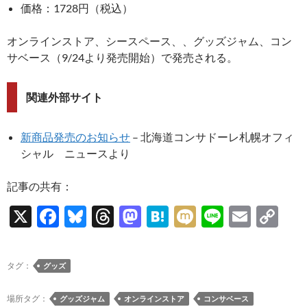
価格：1728円（税込）
オンラインストア、シースペース、、グッズジャム、コン
サベース（9/24より発売開始）で発売される。
関連外部サイト
新商品発売のお知らせ
– 北海道コンサドーレ札幌オフィ
シャル ニュースより
記事の共有：
X
F
Bl
T
M
H
M
Li
E
C
ac
u
hr
as
at
ixi
n
m
o
e
es
e
to
e
e
ail
p
タグ：
グッズ
b
k
a
d
n
y
o
y
ds
o
a
Li
場所タグ：
グッズジャム
オンラインストア
コンサベース