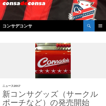
検
コンサデコンサ
索
コ
メインメ
ン
ニュー
テ
ン
ツ
へ
ス
キ
ッ
プ
ニュース2017
新コンサグッズ（サークル
ポーチなど）の発売開始