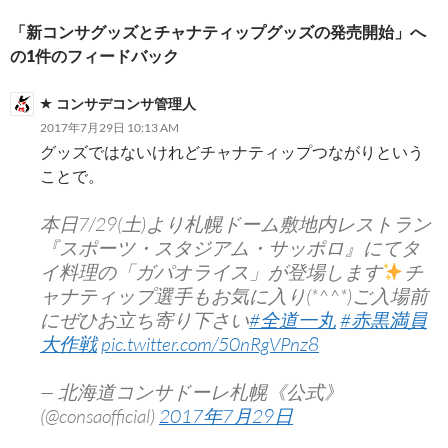
シ
「新コンサグッズとチャナティップグッズの発売開始」へ
ョ
の1件のフィードバック
ン
コンサデコンサ管理人
2017年7月29日 10:13 AM
グッズではないけれどチャナティップつながりという
ことで。
本日7/29(土)より札幌ドーム敷地内レストラン
『スポーツ・スタジアム・サッポロ』にてタ
イ料理の「ガパオライス」が登場します
チ
ャナティップ選手もお気に入り(*^^*)ご入場前
にぜひお立ち寄り下さい
#全道一丸
#赤黒満員
大作戦
pic.twitter.com/50nRgVPnz8
— 北海道コンサドーレ札幌《公式》
(@consaofficial)
2017年7月29日