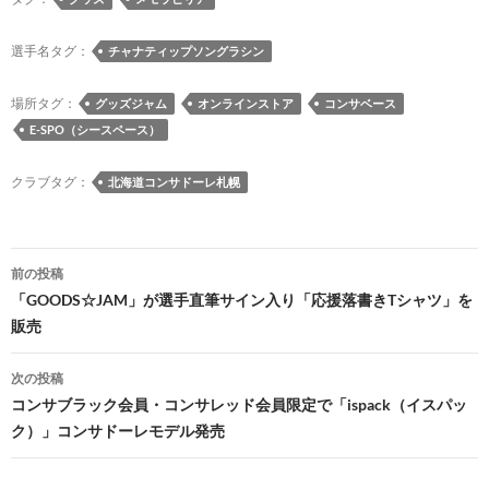
b
k
a
d
n
y
o
y
ds
o
a
Li
選手名タグ：
チャナティップソングラシン
o
n
n
場所タグ：
グッズジャム
オンラインストア
コンサベース
k
k
E-SPO（シースペース）
クラブタグ：
北海道コンサドーレ札幌
投
前の投稿
稿
「GOODS☆JAM」が選手直筆サイン入り「応援落書きTシャツ」を
販売
ナ
ビ
次の投稿
コンサブラック会員・コンサレッド会員限定で「ispack（イスパッ
ゲ
ク）」コンサドーレモデル発売
ー