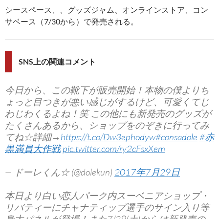
シースペース、、グッズジャム、オンラインストア、コン
サベース（7/30から）で発売される。
SNS上の関連コメント
今日から、この靴下が販売開始！本物の僕よりち
ょっと目つきが悪い感じがするけど、可愛くてじ
わじわくるよね！笑 この他にも新発売のグッズが
たくさんあるから、ショップをのぞきに行ってみ
てね☆詳細→
https://t.co/Dw3ephodyw
#consadole
#赤
黒満員大作戦
pic.twitter.com/ry2cFsxXem
— ドーレくん☆ (@dolekun)
2017年7月29日
本日より白い恋人パーク内スーベニアショップ・
リバティーにチャナティップ選手のサイン入り等
身大パネルが登場！また7/29(土)からは新発売の