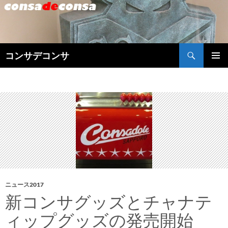
検
コンサデコンサ
索
コ
メインメ
ン
ニュー
テ
ン
ツ
へ
ス
キ
ッ
プ
ニュース2017
新コンサグッズとチャナテ
ィップグッズの発売開始