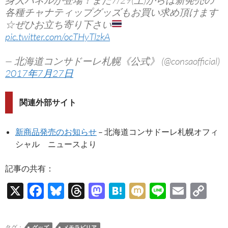
各種チャナティップグッズもお買い求め頂けます
☆ぜひお立ち寄り下さい
pic.twitter.com/ocTHyTlzkA
— 北海道コンサドーレ札幌《公式》 (@consaofficial)
2017年7月27日
関連外部サイト
新商品発売のお知らせ
– 北海道コンサドーレ札幌オフィ
シャル ニュースより
記事の共有：
X
F
Bl
T
M
H
M
Li
E
C
ac
u
hr
as
at
ixi
n
m
o
e
es
e
to
e
e
ail
p
タグ：
グッズ
メモラビリア