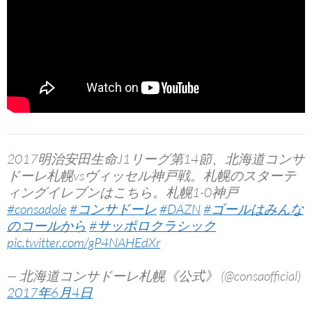
2017明治安田生命J1リーグ第14節、北海道コンサ
ドーレ札幌vsヴィッセル神戸戦。札幌のスターテ
ィングイレブンはこちら。札幌1-0神戸
#consadole
#コンサドーレ
#DAZN
#ゴールはみんな
のコールから
#サッポロクラシック
pic.twitter.com/gP4NAHEdXr
— 北海道コンサドーレ札幌《公式》 (@consaofficial)
2017年6月4日