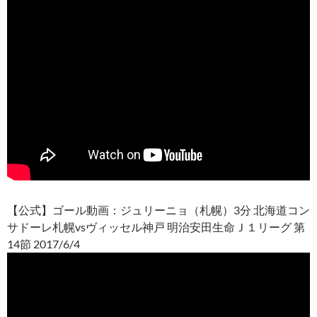
【公式】ゴール動画：ジュリーニョ（札幌）3分 北海道コン
サドーレ札幌vsヴィッセル神戸 明治安田生命Ｊ１リーグ 第
14節 2017/6/4