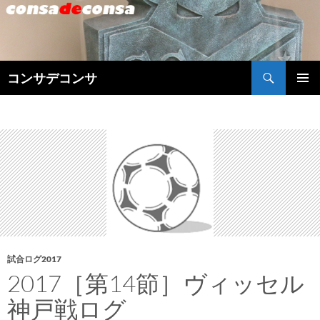
検
コンサデコンサ
索
コ
メインメ
ン
ニュー
テ
ン
ツ
へ
ス
キ
ッ
プ
試合ログ2017
2017［第14節］ヴィッセル
神戸戦ログ