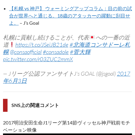
【札幌 vs 神戸】 ウォーミングアップコラム：目の前の試
合が世界へと通じる。18歳のアタッカーの躍動に刮目せ
よ。
– J’s Goal
札幌に貢献し続けることが、代表
への一番の近
道
https://t.co/JSeiJB21de
#北海道コンサドーレ札
幌
@consaofficial
#consadole
#菅大輝
pic.twitter.com/r03ZUC2mmX
— Jリーグ公認ファンサイトJ's GOAL (@jsgoal)
2017
年6月3日
SNS上の関連コメント
2017明治安田生命J1リーグ第14節ヴィッセル神戸戦前モチ
ベーション映像