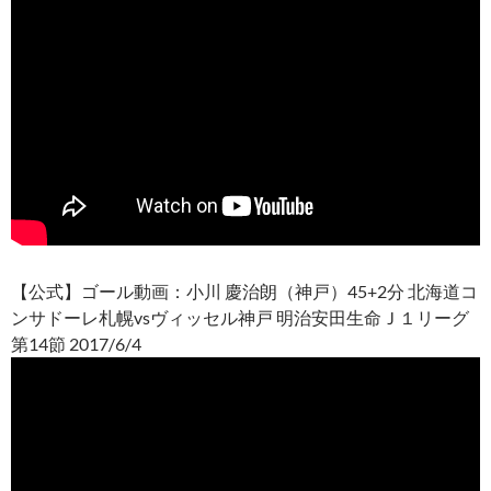
【公式】ゴール動画：小川 慶治朗（神戸）45+2分 北海道コ
ンサドーレ札幌vsヴィッセル神戸 明治安田生命Ｊ１リーグ
第14節 2017/6/4