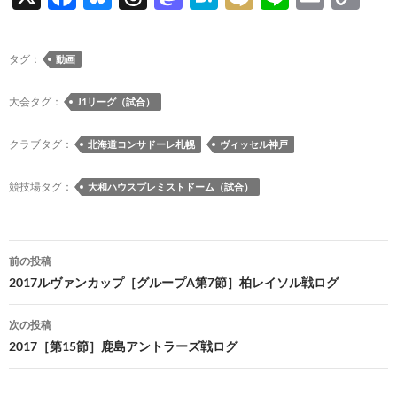
ac
u
hr
as
at
ixi
n
m
o
e
es
e
to
e
e
ail
p
タグ：
動画
b
k
a
d
n
y
o
y
ds
o
a
Li
大会タグ：
J1リーグ（試合）
o
n
n
クラブタグ：
北海道コンサドーレ札幌
ヴィッセル神戸
k
k
競技場タグ：
大和ハウスプレミストドーム（試合）
投
前の投稿
稿
2017ルヴァンカップ［グループA第7節］柏レイソル戦ログ
ナ
次の投稿
ビ
2017［第15節］鹿島アントラーズ戦ログ
ゲ