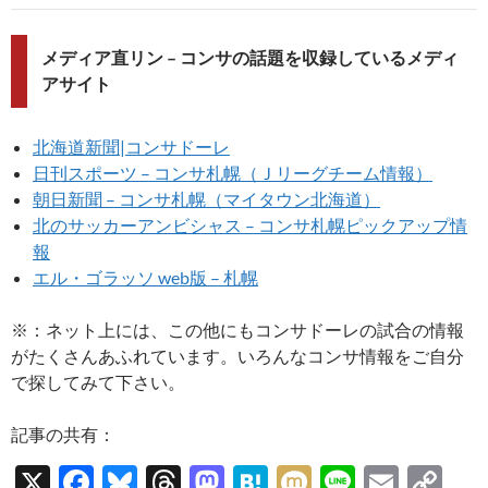
メディア直リン – コンサの話題を収録しているメディ
アサイト
北海道新聞|コンサドーレ
日刊スポーツ – コンサ札幌（Ｊリーグチーム情報）
朝日新聞 – コンサ札幌（マイタウン北海道）
北のサッカーアンビシャス – コンサ札幌ピックアップ情
報
エル・ゴラッソ web版 – 札幌
※：ネット上には、この他にもコンサドーレの試合の情報
がたくさんあふれています。いろんなコンサ情報をご自分
で探してみて下さい。
記事の共有：
X
F
Bl
T
M
H
M
Li
E
C