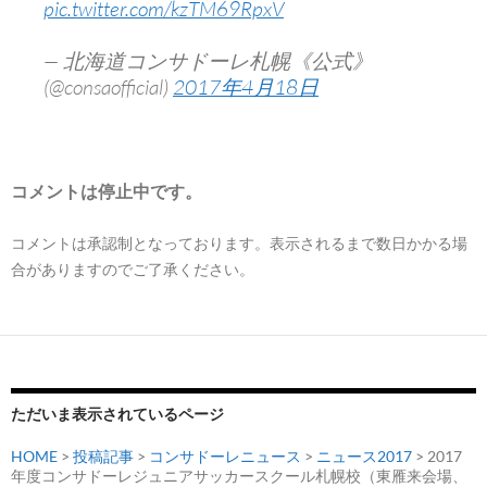
pic.twitter.com/kzTM69RpxV
— 北海道コンサドーレ札幌《公式》
(@consaofficial)
2017年4月18日
コメントは停止中です。
コメントは承認制となっております。表示されるまで数日かかる場
合がありますのでご了承ください。
ただいま表示されているページ
HOME
>
投稿記事
>
コンサドーレニュース
>
ニュース2017
> 2017
年度コンサドーレジュニアサッカースクール札幌校（東雁来会場、