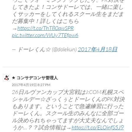
してきたよ！コンサドーレでは、一緒に楽し
くサッカーをしてくれるスクール生をまだま
だ募集中！詳しくはこちら
→
https://t.co/ThT80qwSPR
pic.twitter.com/WUy7TEfpw6
— ドーレくん☆ (@dolekun)
2017年4月18日
コンサデコンサ管理人
2017年4月19日 8:27 PM
26日ルヴァンカップ大宮戦はJ:COM札幌スペ
シャルデー☆ざっくぅとドーレくんのPK対決
もあります。ということで急遽練習に行った
ドーレくん。スクール生のみんなに全部ゴー
ル決められちゃってますが大丈夫なんでしょ
うか…？？試合情報は→
https://t.co/ELOinfS5J9