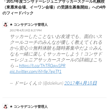
「2017年度コンサドーレジュニアサッカースクール札幌校
ョ
（東雁来会場、イーワン会場）の受講生募集開始」への4件
ン
のフィードバック
コンサデコンサ管理人
2017年4月19日 8:27 PM
サッカーしたことないお友達でも、面白いス
クールコーチのみんなが優しく教えてくれる
から安心☆無料体験も随時募集中だよ☆みん
なも一緒に楽しくサッカーしよう！コンサド
ーレジュニアサッカースクールの詳細はこち
ら→
https://t.co/ThT80qwSPR
pic.twitter.com/6Mle7epTf1
— ドーレくん☆ (@dolekun)
2017年4月18日
コンサデコンサ管理人