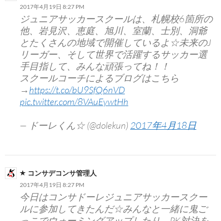
2017年4月19日 8:27 PM
ジュニアサッカースクールは、札幌校6箇所の
他、岩見沢、恵庭、旭川、室蘭、士別、洞爺
とたくさんの地域で開催しているよ☆未来のJ
リーガー、そして世界で活躍するサッカー選
手目指して、みんな頑張ってね！！
スクールコーチによるブログはこちら
→
https://t.co/bU9SfQ6nVD
pic.twitter.com/8VAuEywtHh
— ドーレくん☆ (@dolekun)
2017年4月18日
コンサデコンサ管理人
2017年4月19日 8:27 PM
今日はコンサドーレジュニアサッカースクー
ルに参加してきたんだ☆みんなと一緒に鬼ご
っこでウォーミングアップしたり、PK対決を