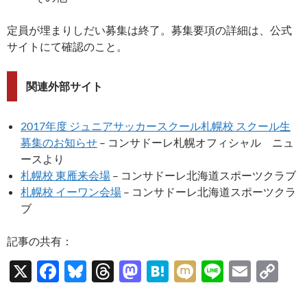
定員が埋まりしだい募集は終了。募集要項の詳細は、公式
サイトにて確認のこと。
関連外部サイト
2017年度 ジュニアサッカースクール札幌校 スクール生
募集のお知らせ
– コンサドーレ札幌オフィシャル ニュ
ースより
札幌校 東雁来会場
– コンサドーレ北海道スポーツクラブ
札幌校 イーワン会場
– コンサドーレ北海道スポーツクラ
ブ
記事の共有：
X
F
Bl
T
M
H
M
Li
E
C
ac
u
hr
as
at
ixi
n
m
o