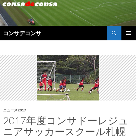
検
コンサデコンサ
索
コ
メインメ
ン
ニュー
テ
ン
ツ
へ
ス
キ
ッ
プ
ニュース2017
2017年度コンサドーレジュ
ニアサッカースクール札幌