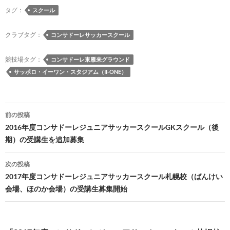
e
es
e
to
e
e
ail
p
タグ：
スクール
b
k
a
d
n
y
o
y
ds
o
a
Li
クラブタグ：
コンサドーレサッカースクール
o
n
n
競技場タグ：
コンサドーレ東雁来グラウンド
k
k
サッポロ・イーワン・スタジアム（II-ONE）
投
前の投稿
稿
2016年度コンサドーレジュニアサッカースクールGKスクール（後
期）の受講生を追加募集
ナ
ビ
次の投稿
2017年度コンサドーレジュニアサッカースクール札幌校（ばんけい
ゲ
会場、ほのか会場）の受講生募集開始
ー
シ