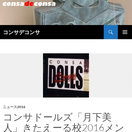
検
コンサデコンサ
索
コ
メインメ
ン
ニュー
テ
ン
ツ
へ
ス
キ
ッ
プ
ニュース2016
コンサドールズ「月下美
人」きたえーる校2016メン