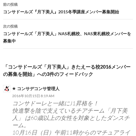
投
前の投稿
稿
コンサドールズ『月下美人』2015冬季講座メンバー募集開始
ナ
次の投稿
ビ
コンサドールズ「月下美人」NAS札幌校、NAS東札幌校メンバーを
募集中
ゲ
ー
シ
「コンサドールズ「月下美人」きたえーる校2016メンバー
の募集を開始」への3件のフィードバック
ョ
ン
コンサデコンサ管理人
2016年10月15日 8:19 AM
コンサドーレと一緒にJ1昇格を！
快進撃を陰で支えているチアチーム「月下美
人」 は60歳以上の女性を対象としたダンスチ
ーム。
10月16日（日）午前11時からのマチュアライ