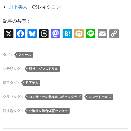
月下美人
– CSレキシコン
記事の共有：
X
F
Bl
T
M
H
M
Li
E
C
ac
u
hr
as
at
ixi
n
m
o
e
es
e
to
e
e
ail
p
タグ：
スクール
b
k
a
d
n
y
o
y
ds
o
a
Li
小分類タグ：
競技：ダンスドリル
o
n
n
項目タグ：
月下美人
k
k
クラブタグ：
コンサドーレ北海道スポーツクラブ
コンサドールズ
競技場タグ：
北海道立総合体育センター