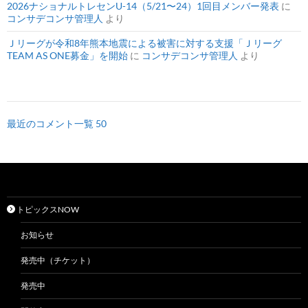
2026ナショナルトレセンU-14（5/21〜24）1回目メンバー発表
に
コンサデコンサ管理人
より
Ｊリーグが令和8年熊本地震による被害に対する支援「Ｊリーグ
TEAM AS ONE募金」を開始
に
コンサデコンサ管理人
より
最近のコメント一覧 50
トピックスNOW
お知らせ
発売中（チケット）
発売中