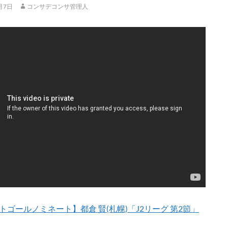
月7日
コンサデコンサ管理人
トゴールノミネート】都倉 賢(札幌)「J2リーグ 第2節」