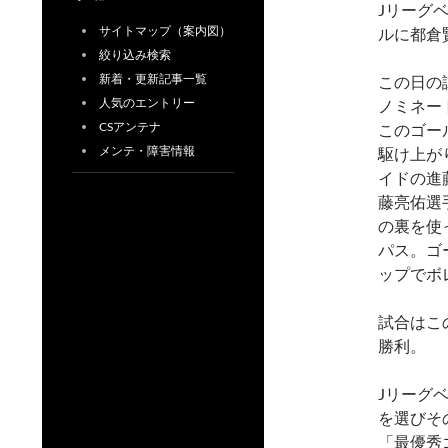
Jリーグ
サイトマップ（案内図）
ルに都倉
絞り込み検索
新着・更新記事一覧
この日の
人気のエントリー
ノミネー
CSアンテナ
このゴー
メンテ・障害情報
駆け上が
イドの進
藤亮佑選
の裏を使
パス。ゴ
ップでボ
試合はこ
勝利。
Jリーグ
を選びそ
「最優秀