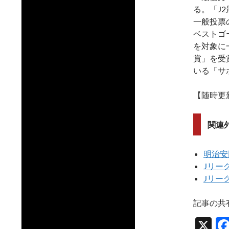
る。「J
一般投票
ベストゴ
を対象に
賞」を受
いる「サ
【随時更
関連
明治安
Jリー
Jリー
記事の共
X