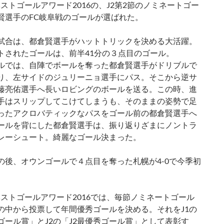
ベストゴールアワード2016の、J2第2節のノミネートゴー
賢選手のFC岐阜戦のゴールが選ばれた。
試合は、都倉賢選手がハットトリックを決める大活躍。
トされたゴールは、前半41分の３点目のゴール。
ルでは、自陣でボールを奪った都倉賢選手がドリブルで
り、左サイドのジュリーニョ選手にパス。そこから逆サ
藤亮佑選手へ長いロビングのボールを送る。この時、進
手はスリップしてこけてしまうも、そのままの姿勢で足
ったアクロバティックなパスをゴール前の都倉賢選手へ
ールを背にした都倉賢選手は、振り返りざまにノントラ
レーシュート。綺麗なゴール決まった。
の後、オウンゴールで４点目を奪った札幌が4-0で今季初
ベストゴールアワード2016では、毎節ノミネートゴール
の中から投票して年間優秀ゴールを決める。それをJ1の
ゴール賞」とJ2の「J2最優秀ゴール賞」として表彰す