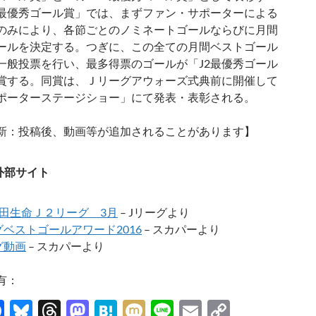
2最優秀ゴール賞」では、まずファン・サポーターによる
のみにより、各節ごとのノミネートゴールならびに月間
ールを決定する。つぎに、この全ての月間ベストゴール
一般投票を行い、最多得票のゴールが「J2最優秀ゴール
賞する。同賞は、Ｊリーグアウォーズ式典前に開催して
ポーターステージショー」にて発表・表彰される。
新：投稿後、動画等が追加されることがあります】
外部サイト
田生命Ｊ２リーグ 3月
– Jリーグより
グベストゴールアワード2016
– スカパーより
グ動画
– スカパーより
有：
F
Bl
T
M
H
M
Li
E
C