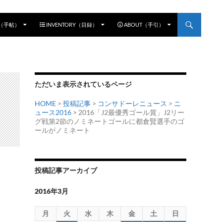
E（手帖）
INVENTORY（目録）
ABOUT（手引）
ただいま表示されているページ
HOME
>
投稿記事
>
コンサドーレニュース
>
ニ
ュース2016
> 2016「J2最優秀ゴール賞」J2リー
グ戦第2節のノミネートゴールに都倉賢選手のゴ
ールがノミネート
投稿記事アーカイブ
2016年3月
月
火
水
木
金
土
日