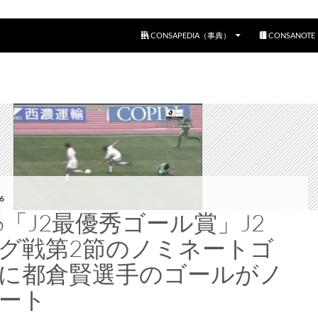
コンテンツへスキップ
CONSAPEDIA（事典）
CONSANOT
6
16「J2最優秀ゴール賞」J2
グ戦第2節のノミネートゴ
に都倉賢選手のゴールがノ
ート