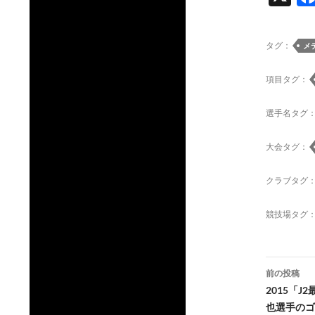
タグ：
メ
項目タグ：
選手名タグ
大会タグ：
クラブタグ
競技場タグ
投
前の投稿
稿
2015「
也選手のゴ