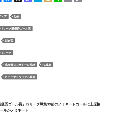
ac
u
hr
as
at
ixi
n
m
o
e
es
e
to
e
e
ail
p
ディア
動画
b
k
a
d
n
y
o
y
ds
o
a
Li
Jリーグ最優秀ゴール賞
o
n
n
：
都倉賢
k
k
Jリーグ
：
北海道コンサドーレ札幌
FC岐阜
：
ヒマラヤスタジアム岐阜
J2最優秀ゴール賞」J2リーグ戦第39節のノミネートゴールに上原慎
ールがノミネート