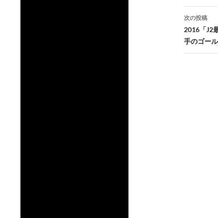
ナ
ビ
次の投稿
2016「
ゲ
手のゴール
ー
シ
ョ
ン