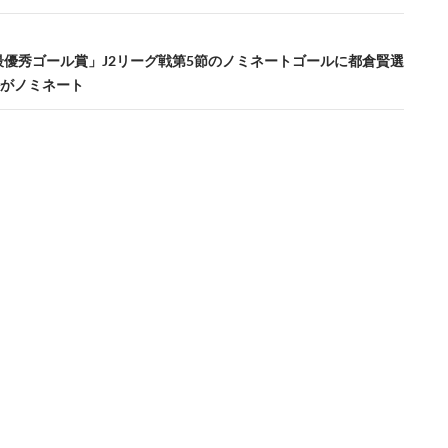
J2最優秀ゴール賞」J2リーグ戦第5節のノミネートゴールに都倉賢選
がノミネート