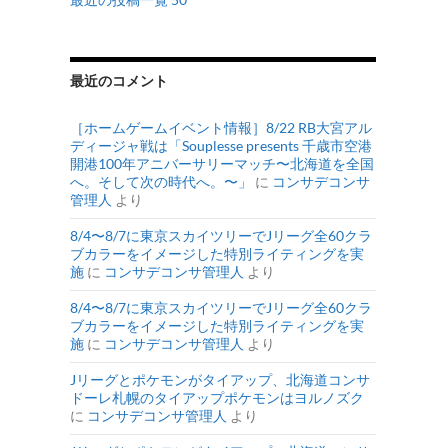
最近のコメント
［ホームゲームイベント情報］8/22 RB大宮アル
ディージャ戦は「Souplesse presents 千歳市空港
開港100年アニバーサリーマッチ〜北海道を全国
へ。そして次の時代へ。〜」
に
コンサデコンサ
管理人
より
8/4〜8/7に東京スカイツリーでJリーグ全60クラ
ブカラーをイメージした特別ライティングを実
施
に
コンサデコンサ管理人
より
8/4〜8/7に東京スカイツリーでJリーグ全60クラ
ブカラーをイメージした特別ライティングを実
施
に
コンサデコンサ管理人
より
Jリーグとポケモンがタイアップ、北海道コンサ
ドーレ札幌のタイアップポケモンはヨルノズク
に
コンサデコンサ管理人
より