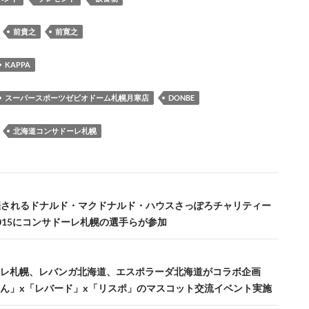
b
k
a
d
n
y
o
y
ds
o
a
Li
：
前貴之
前寛之
o
n
n
KAPPA
k
k
スーパースポーツゼビオドーム札幌月寒店
DONBE
：
北海道コンサドーレ札幌
開催されるドナルド・マクドナルド・ハウスさっぽろチャリティー
015にコンサドーレ札幌の選手らが参加
レ札幌、レバンガ北海道、エスポラーダ北海道がコラボ企画
ん」x「レバード」x「リスポ」のマスコット交流イベント実施