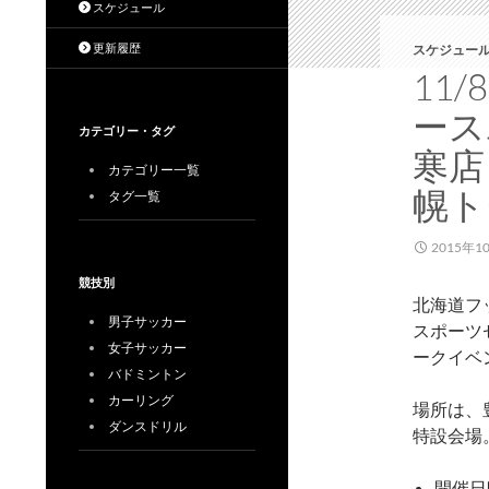
スケジュール
更新履歴
スケジュール
11/
ース
カテゴリー・タグ
寒店
カテゴリー一覧
幌ト
タグ一覧
2015年1
競技別
北海道フッ
男子サッカー
スポーツ
女子サッカー
ークイベ
バドミントン
カーリング
場所は、
ダンスドリル
特設会場
開催日