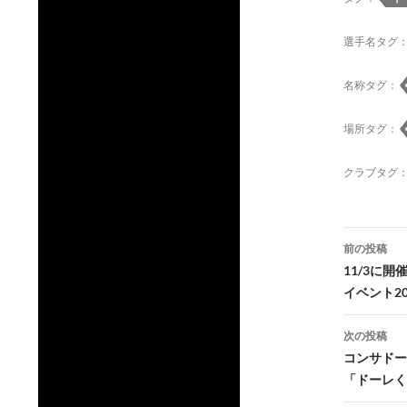
選手名タグ
名称タグ：
場所タグ：
クラブタグ
投
前の投稿
稿
11/3に
イベント2
ナ
ビ
次の投稿
コンサドー
ゲ
「ドーレく
ー