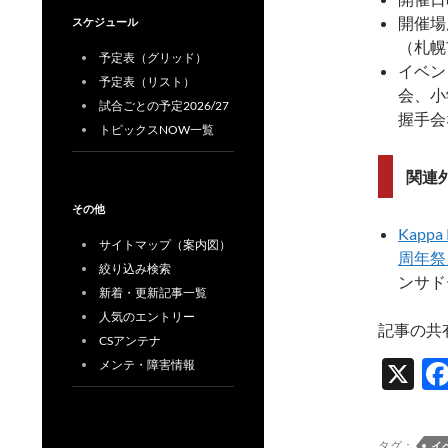
開催場
スケジュール
（札幌
予定表（グリッド）
イベン
予定表（リスト）
会、小
試合ごとの予定2026/27
握手会
トピックスNOW一覧
関連
その他
Kapp
サイトマップ（案内図）
周年祭
絞り込み検索
ンサド
新着・更新記事一覧
人気のエントリー
記事の共
CSアンテナ
X
メンテ・障害情報
タグ：
イ