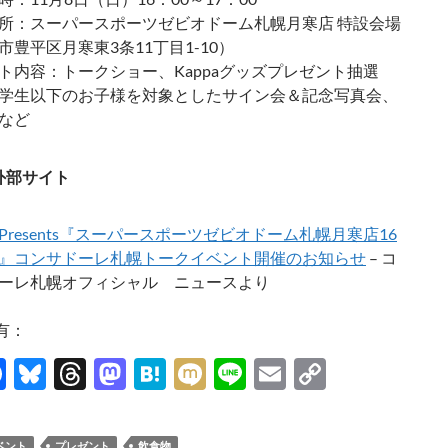
所：スーパースポーツゼビオドーム札幌月寒店 特設会場
市豊平区月寒東3条11丁目1-10）
ト内容：トークショー、Kappaグッズプレゼント抽選
学生以下のお子様を対象としたサイン会＆記念写真会、
など
外部サイト
a Presents『スーパースポーツゼビオドーム札幌月寒店16
』コンサドーレ札幌トークイベント開催のお知らせ
– コ
ーレ札幌オフィシャル ニュースより
有：
F
Bl
T
M
H
M
Li
E
C
ac
u
hr
as
at
ixi
n
m
o
e
es
e
to
e
e
ail
p
ベント
プレゼント
飲食物