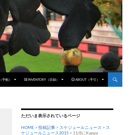
E（手帖）
INVENTORY（目録）
ABOUT（手引）
ただいま表示されているページ
HOME
>
投稿記事
>
スケジュールニュース
>
ス
ケジュールニュース2015
> 11/8にKappa