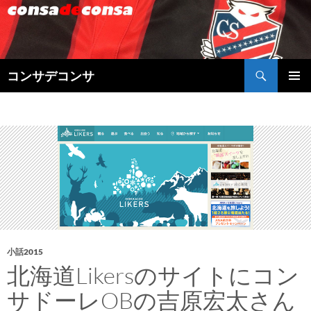
検
コンサデコンサ
索
コ
メインメ
ン
ニュー
テ
ン
ツ
へ
ス
キ
ッ
プ
小話2015
北海道Likersのサイトにコン
サドーレOBの吉原宏太さん