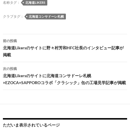
名称タグ：
北海道LIKERS
クラブタグ：
北海道コンサドーレ札幌
投
前の投稿
稿
北海道Likersのサイトに野々村芳和HFC社長のインタビュー記事が
掲載
ナ
ビ
次の投稿
北海道Likersのサイトに北海道コンサドーレ札幌
ゲ
×EZOCA×SAPPOROコラボ「クラシック」缶の工場見学記事が掲載
ー
シ
ョ
ン
ただいま表示されているページ