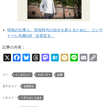
情熱の仕事人。現役時代の自分を超えるために。コンサ
ドーレ札幌OB「吉原宏太」
記事の共有：
X
F
Bl
T
M
H
M
Li
E
C
ac
u
hr
as
at
ixi
n
m
o
e
es
e
to
e
e
ail
p
タグ：
インタビュー
スポンサー
記事
b
k
a
d
n
y
o
y
ds
o
a
Li
選手名タグ：
吉原宏太
o
n
n
人名タグ：
うずらはしちあき
k
k