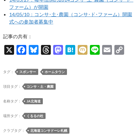
ファーム）が開園
14/05/10：コンサ･土･農園（コンサ･ド･ファーム）開園
式への参加者募集中
記事の共有：
X
F
Bl
T
M
H
M
Li
E
C
ac
u
hr
as
at
ixi
n
m
o
e
es
e
to
e
e
ail
p
タグ：
スポンサー
ホームタウン
b
k
a
d
n
y
o
y
ds
o
a
Li
項目タグ：
コンサ・土・農園
o
n
n
名称タグ：
JA北海道
k
k
場所タグ：
くるるの杜
クラブタグ：
北海道コンサドーレ札幌