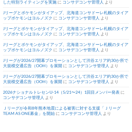
した特別ライティングを実施
に
コンサデコンサ管理人
より
Jリーグとポケモンがタイアップ、北海道コンサドーレ札幌のタイア
ップポケモンはヨルノズク
に
コンサデコンサ管理人
より
Jリーグとポケモンがタイアップ、北海道コンサドーレ札幌のタイア
ップポケモンはヨルノズク
に
コンサデコンサ管理人
より
Jリーグとポケモンがタイアップ、北海道コンサドーレ札幌のタイア
ップポケモンはヨルノズク
に
コンサデコンサ管理人
より
Jリーグが2026/27開幕プロモーションとして渋谷エリア約30か所で
大規模交通広告（OOH）を展開
に
コンサデコンサ管理人
より
Jリーグが2026/27開幕プロモーションとして渋谷エリア約30か所で
大規模交通広告（OOH）を展開
に
コンサデコンサ管理人
より
2026ナショナルトレセンU-14（5/21〜24）1回目メンバー発表
に
コンサデコンサ管理人
より
Ｊリーグが令和8年熊本地震による被害に対する支援「Ｊリーグ
TEAM AS ONE募金」を開始
に
コンサデコンサ管理人
より