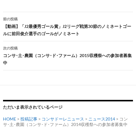
投
前の投稿
稿
【動画】「J2最優秀ゴール賞」J2リーグ戦第30節のノミネートゴー
ルに前田俊介選手のゴールがノミネート
ナ
ビ
次の投稿
コンサ･土･農園（コンサ･ド･ファーム）2015収穫祭への参加者募集
ゲ
中
ー
シ
ョ
ン
ただいま表示されているページ
HOME
>
投稿記事
>
コンサドーレニュース
>
ニュース2014
> コン
サ･土･農園（コンサ･ド･ファーム）2014収穫祭への参加者募集中