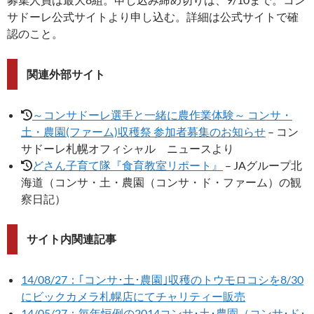
サドーレ公式サイトより申し込む。詳細は公式サイトで確
認のこと。
関連外部サイト
～コンサドーレ選手と一緒に農作業体験～ コンサ・
土・農園(ファーム)収穫祭 参加者募集のお知らせ
– コン
サドーレ札幌オフィシャル ニュースより
どさん子育て隊『食育教室リポート』
– JAグループ北
海道（コンサ・土・農園（コンサ・ド・ファーム）の観
察日記）
サイト内関連記事
14/08/27：｢コンサ･土･農園｣収穫のトウモロコシを8/30
にビックカメラ札幌店にてチャリティー販売
14/05/27：毎年恒例の2014コンサ･土･農園（コンサ･ド･