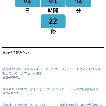
02
01
42
日
時間
分
22
秒
あわせて読みたい
横野純貴赤黒スマイルストライカーが北こぶしリゾートと知床財団が実
施している「クマ活」へ参加
2026-08-01
株式会社江戸屋の「むきこまい コンサパッケージ」が道内店舗で販売
2026-07-31
札幌地下鉄南北線「さっぽろ駅」に8/8の開幕戦徳島戦、8/22大宮戦に向