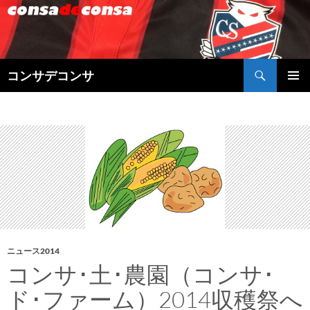
検
コンサデコンサ
索
コ
メインメ
ン
ニュー
テ
ン
ツ
へ
ス
キ
ッ
プ
ニュース2014
コンサ･土･農園（コンサ･
ド･ファーム）2014収穫祭へ