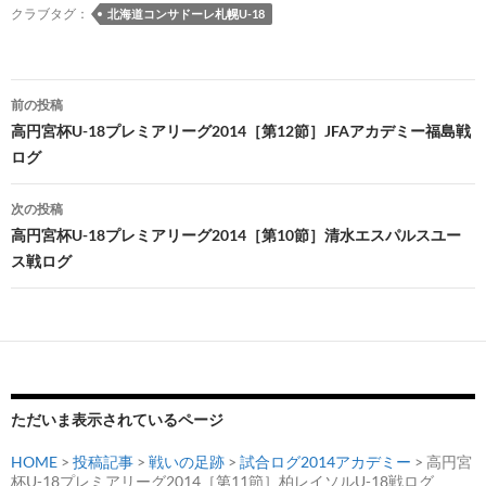
o
y
ds
o
a
Li
クラブタグ：
北海道コンサドーレ札幌U-18
o
n
n
k
k
投
前の投稿
稿
高円宮杯U-18プレミアリーグ2014［第12節］JFAアカデミー福島戦
ログ
ナ
ビ
次の投稿
高円宮杯U-18プレミアリーグ2014［第10節］清水エスパルスユー
ゲ
ス戦ログ
ー
シ
ョ
ン
ただいま表示されているページ
HOME
>
投稿記事
>
戦いの足跡
>
試合ログ2014アカデミー
> 高円宮
杯U-18プレミアリーグ2014［第11節］柏レイソルU-18戦ログ