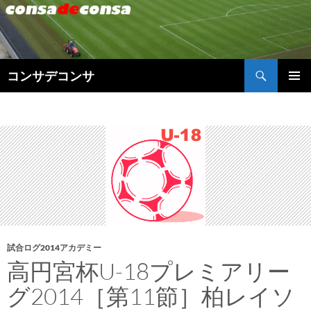
検
コンサデコンサ
索
コ
メインメ
ン
ニュー
テ
ン
ツ
へ
ス
キ
ッ
プ
試合ログ2014アカデミー
高円宮杯U-18プレミアリー
グ2014［第11節］柏レイソ