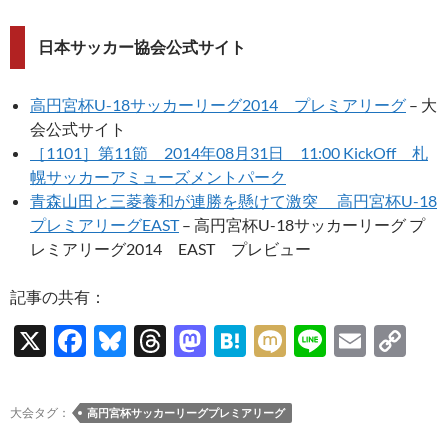
日本サッカー協会公式サイト
高円宮杯U-18サッカーリーグ2014 プレミアリーグ
– 大
会公式サイト
［1101］第11節 2014年08月31日 11:00 KickOff 札
幌サッカーアミューズメントパーク
青森山田と三菱養和が連勝を懸けて激突 高円宮杯U-18
プレミアリーグEAST
– 高円宮杯U-18サッカーリーグ プ
レミアリーグ2014 EAST プレビュー
記事の共有：
X
F
Bl
T
M
H
M
Li
E
C
ac
u
hr
as
at
ixi
n
m
o
e
es
e
to
e
e
ail
p
大会タグ：
高円宮杯サッカーリーグプレミアリーグ
b
k
a
d
n
y