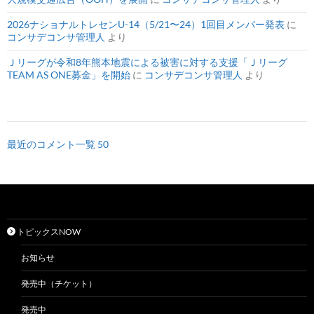
2026ナショナルトレセンU-14（5/21〜24）1回目メンバー発表
に
コンサデコンサ管理人
より
Ｊリーグが令和8年熊本地震による被害に対する支援「Ｊリーグ
TEAM AS ONE募金」を開始
に
コンサデコンサ管理人
より
最近のコメント一覧 50
トピックスNOW
お知らせ
発売中（チケット）
発売中