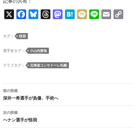
記事の共有：
X
F
Bl
T
M
H
M
Li
E
C
ac
u
hr
as
at
ixi
n
m
o
e
es
e
to
e
e
ail
p
タグ：
怪我
b
k
a
d
n
y
o
y
ds
o
a
Li
選手名タグ：
小山内貴哉
o
n
n
クラブタグ：
北海道コンサドーレ札幌
k
k
投
前の投稿
稿
深井一希選手が負傷、手術へ
ナ
次の投稿
ビ
ヘナン選手が怪我
ゲ