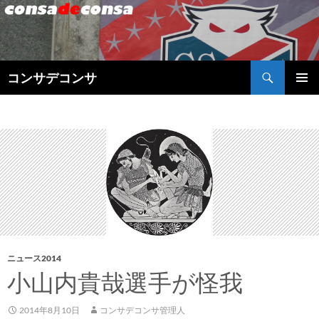
検
コンサデコンサ
索
コ
メインメ
ン
ニュー
テ
ン
ツ
へ
ス
キ
ッ
プ
ニュース2014
小山内貴哉選手が怪我
2014年8月10日
コンサデコンサ管理人