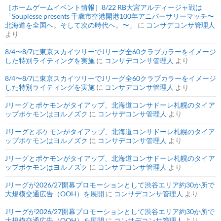
［ホームゲームイベント情報］8/22 RB大宮アルディージャ戦は
「Souplesse presents 千歳市空港開港100年アニバーサリーマッチ〜
北海道を全国へ。そして次の時代へ。〜」
に
コンサデコンサ管理人
より
8/4〜8/7に東京スカイツリーでJリーグ全60クラブカラーをイメージ
した特別ライティングを実施
に
コンサデコンサ管理人
より
8/4〜8/7に東京スカイツリーでJリーグ全60クラブカラーをイメージ
した特別ライティングを実施
に
コンサデコンサ管理人
より
Jリーグとポケモンがタイアップ、北海道コンサドーレ札幌のタイア
ップポケモンはヨルノズク
に
コンサデコンサ管理人
より
Jリーグとポケモンがタイアップ、北海道コンサドーレ札幌のタイア
ップポケモンはヨルノズク
に
コンサデコンサ管理人
より
Jリーグとポケモンがタイアップ、北海道コンサドーレ札幌のタイア
ップポケモンはヨルノズク
に
コンサデコンサ管理人
より
Jリーグが2026/27開幕プロモーションとして渋谷エリア約30か所で
大規模交通広告（OOH）を展開
に
コンサデコンサ管理人
より
Jリーグが2026/27開幕プロモーションとして渋谷エリア約30か所で
大規模交通広告（OOH）を展開
に
コンサデコンサ管理人
より