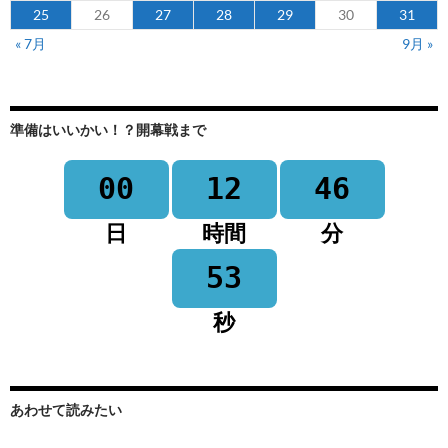
25
26
27
28
29
30
31
« 7月
9月 »
準備はいいかい！？開幕戦まで
00
12
46
日
時間
分
53
秒
あわせて読みたい