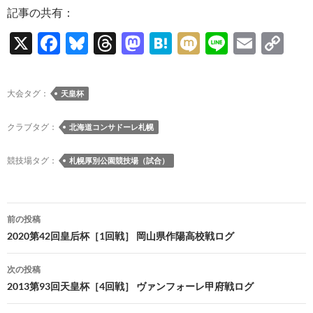
記事の共有：
X
F
Bl
T
M
H
M
Li
E
C
ac
u
hr
as
at
ixi
n
m
o
e
es
e
to
e
e
ail
p
大会タグ：
天皇杯
b
k
a
d
n
y
o
y
ds
o
a
Li
クラブタグ：
北海道コンサドーレ札幌
o
n
n
競技場タグ：
札幌厚別公園競技場（試合）
k
k
投
前の投稿
稿
2020第42回皇后杯［1回戦］ 岡山県作陽高校戦ログ
ナ
次の投稿
ビ
2013第93回天皇杯［4回戦］ ヴァンフォーレ甲府戦ログ
ゲ