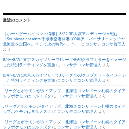
最近のコメント
［ホームゲームイベント情報］8/22 RB大宮アルディージャ戦は
「Souplesse presents 千歳市空港開港100年アニバーサリーマッチ〜
北海道を全国へ。そして次の時代へ。〜」
に
コンサデコンサ管理人
より
8/4〜8/7に東京スカイツリーでJリーグ全60クラブカラーをイメージ
した特別ライティングを実施
に
コンサデコンサ管理人
より
8/4〜8/7に東京スカイツリーでJリーグ全60クラブカラーをイメージ
した特別ライティングを実施
に
コンサデコンサ管理人
より
Jリーグとポケモンがタイアップ、北海道コンサドーレ札幌のタイア
ップポケモンはヨルノズク
に
コンサデコンサ管理人
より
Jリーグとポケモンがタイアップ、北海道コンサドーレ札幌のタイア
ップポケモンはヨルノズク
に
コンサデコンサ管理人
より
Jリーグとポケモンがタイアップ、北海道コンサドーレ札幌のタイア
ップポケモンはヨルノズク
に
コンサデコンサ管理人
より