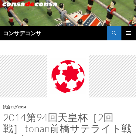
検
コンサデコンサ
索
コ
メインメ
ン
ニュー
テ
ン
ツ
へ
ス
キ
ッ
プ
試合ログ2014
2014第94回天皇杯［2回
戦］ tonan前橋サテライト戦