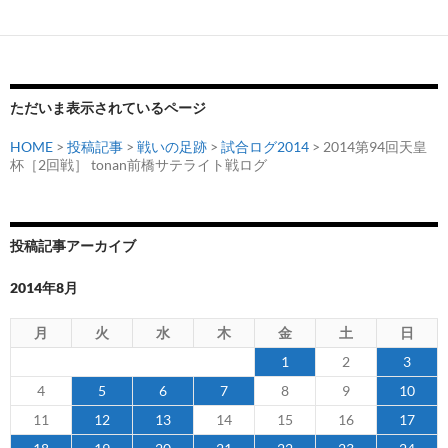
ー
シ
ョ
ただいま表示されているページ
ン
HOME
>
投稿記事
>
戦いの足跡
>
試合ログ2014
> 2014第94回天皇
杯［2回戦］ tonan前橋サテライト戦ログ
投稿記事アーカイブ
2014年8月
月
火
水
木
金
土
日
1
2
3
4
5
6
7
8
9
10
11
12
13
14
15
16
17