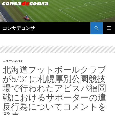
検
コンサデコンサ
索
コ
メインメ
ン
ニュー
テ
ン
ツ
へ
ニュース2014
ス
北海道フットボールクラブ
キ
ッ
が5/31に札幌厚別公園競技
プ
場で行われたアビスパ福岡
戦におけるサポーターの違
反行為についてコメントを