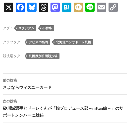
X
F
Bl
T
M
H
M
Li
E
C
ac
u
hr
as
at
ixi
n
m
o
e
es
e
to
e
e
ail
p
タグ：
スタジアム
不祥事
b
k
a
d
n
y
o
y
ds
o
a
Li
クラブタグ：
アビスパ福岡
北海道コンサドーレ札幌
o
n
n
競技場タグ：
札幌厚別公園競技場
k
k
投
前の投稿
稿
さよならウィズユーカード
ナ
次の投稿
ビ
砂川誠選手とドーレくんが「旅プロデュース部～nittan編～」のサ
ポートメンバーに就任
ゲ
ー