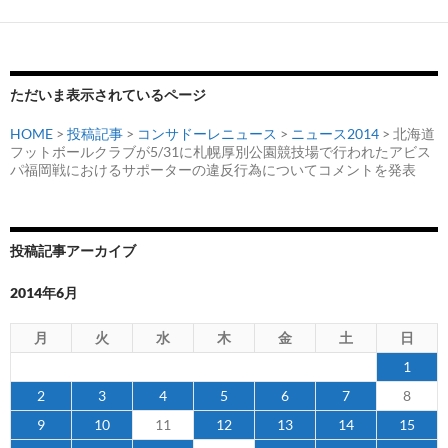
シ
ョ
ン
ただいま表示されているページ
HOME
>
投稿記事
>
コンサドーレニュース
>
ニュース2014
> 北海道
フットボールクラブが5/31に札幌厚別公園競技場で行われたアビス
パ福岡戦におけるサポーターの違反行為についてコメントを発表
投稿記事アーカイブ
2014年6月
月
火
水
木
金
土
日
1
2
3
4
5
6
7
8
9
10
11
12
13
14
15