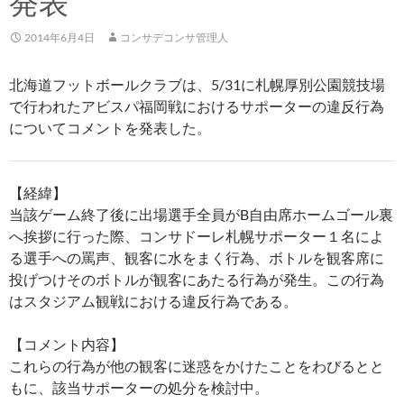
発表
2014年6月4日
コンサデコンサ管理人
北海道フットボールクラブは、5/31に札幌厚別公園競技場
で行われたアビスパ福岡戦におけるサポーターの違反行為
についてコメントを発表した。
【経緯】
当該ゲーム終了後に出場選手全員がB自由席ホームゴール裏
へ挨拶に行った際、コンサドーレ札幌サポーター１名によ
る選手への罵声、観客に水をまく行為、ボトルを観客席に
投げつけそのボトルが観客にあたる行為が発生。この行為
はスタジアム観戦における違反行為である。
【コメント内容】
これらの行為が他の観客に迷惑をかけたことをわびるとと
もに、該当サポーターの処分を検討中。