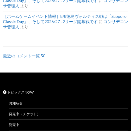
Classic Day」、そして2026/27 J2リーグ開幕戦です
に
コンサデコン
サ管理人
より
［ホームゲームイベント情報］8/8徳島ヴォルティス戦は「Sapporo
Classic Day」、そして2026/27 J2リーグ開幕戦です
に
コンサデコン
サ管理人
より
最近のコメント一覧 50
トピックスNOW
お知らせ
発売中（チケット）
発売中