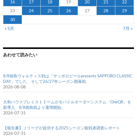
16
17
18
19
20
21
22
23
24
25
26
27
28
29
30
« 5月
7月 »
あわせて読みたい
8/8徳島ヴォルティス戦は「サッポロビールpresents SAPPORO CLASSIC
DAY」でした、そして26/27年シーズン開幕戦
2026-08-08
大和ハウスプレミストドームがモバイルオーダーシステム「OneQR」を
新導入、8/8徳島戦より運用開始。
2026-07-31
【報告書】Ｊリーグが提供する2025シーズン観戦者調査レポート
2026-07-31