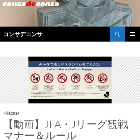
検
コンサデコンサ
索
コ
メインメ
ン
ニュー
テ
ン
ツ
へ
ス
キ
ッ
プ
小話2014
【動画】JFA・Jリーグ観戦
マナー＆ルール