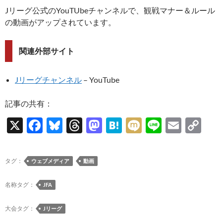
Jリーグ公式のYouTUbeチャンネルで、観戦マナー＆ルール
の動画がアップされています。
関連外部サイト
Jリーグチャンネル
– YouTube
記事の共有：
X
F
Bl
T
M
H
M
Li
E
C
ac
u
hr
as
at
ixi
n
m
o
e
es
e
to
e
e
ail
p
タグ：
ウェブメディア
動画
b
k
a
d
n
y
o
y
ds
o
a
Li
名称タグ：
JFA
o
n
n
大会タグ：
Jリーグ
k
k