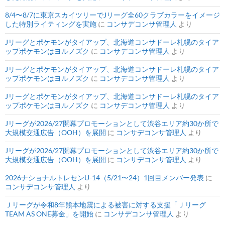
8/4〜8/7に東京スカイツリーでJリーグ全60クラブカラーをイメージ
した特別ライティングを実施
に
コンサデコンサ管理人
より
Jリーグとポケモンがタイアップ、北海道コンサドーレ札幌のタイア
ップポケモンはヨルノズク
に
コンサデコンサ管理人
より
Jリーグとポケモンがタイアップ、北海道コンサドーレ札幌のタイア
ップポケモンはヨルノズク
に
コンサデコンサ管理人
より
Jリーグとポケモンがタイアップ、北海道コンサドーレ札幌のタイア
ップポケモンはヨルノズク
に
コンサデコンサ管理人
より
Jリーグが2026/27開幕プロモーションとして渋谷エリア約30か所で
大規模交通広告（OOH）を展開
に
コンサデコンサ管理人
より
Jリーグが2026/27開幕プロモーションとして渋谷エリア約30か所で
大規模交通広告（OOH）を展開
に
コンサデコンサ管理人
より
2026ナショナルトレセンU-14（5/21〜24）1回目メンバー発表
に
コンサデコンサ管理人
より
Ｊリーグが令和8年熊本地震による被害に対する支援「Ｊリーグ
TEAM AS ONE募金」を開始
に
コンサデコンサ管理人
より