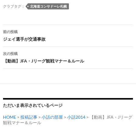
クラブタグ：
北海道コンサドーレ札幌
投
前の投稿
稿
ジェイ選手が交通事故
ナ
次の投稿
ビ
【動画】JFA・Jリーグ観戦マナー＆ルール
ゲ
ー
シ
ョ
ただいま表示されているページ
ン
HOME
>
投稿記事
>
小話の部屋
>
小話2014
> 【動画】JFA・Jリーグ
観戦マナー＆ルール