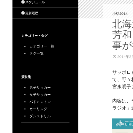
スケジュール
更新履歴
小話2014
北海
芳和
カテゴリー・タグ
事が
カテゴリー一覧
タグ一覧
2014年2
サッポロ
競技別
て、野々
宮永明子
男子サッカー
女子サッカー
内容は、
バドミントン
ラジオ」
カーリング
ダンスドリル