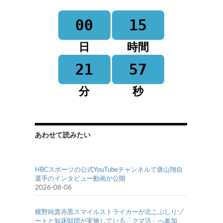
00
15
日
時間
21
57
分
秒
あわせて読みたい
HBCスポーツの公式YouTubeチャンネルで唐山翔自
選手のインタビュー動画が公開
2026-08-06
横野純貴赤黒スマイルストライカーが北こぶしリゾ
ートと知床財団が実施している「クマ活」へ参加