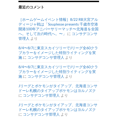
最近のコメント
［ホームゲームイベント情報］8/22 RB大宮アル
ディージャ戦は「Souplesse presents 千歳市空港
開港100年アニバーサリーマッチ〜北海道を全国
へ。そして次の時代へ。〜」
に
コンサデコンサ
管理人
より
8/4〜8/7に東京スカイツリーでJリーグ全60クラ
ブカラーをイメージした特別ライティングを実
施
に
コンサデコンサ管理人
より
8/4〜8/7に東京スカイツリーでJリーグ全60クラ
ブカラーをイメージした特別ライティングを実
施
に
コンサデコンサ管理人
より
Jリーグとポケモンがタイアップ、北海道コンサ
ドーレ札幌のタイアップポケモンはヨルノズク
に
コンサデコンサ管理人
より
Jリーグとポケモンがタイアップ、北海道コンサ
ドーレ札幌のタイアップポケモンはヨルノズク
に
コンサデコンサ管理人
より