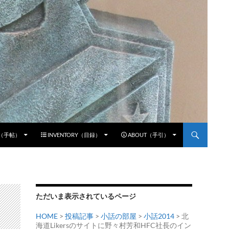
E（手帖）
INVENTORY（目録）
ABOUT（手引）
ただいま表示されているページ
HOME
>
投稿記事
>
小話の部屋
>
小話2014
> 北
海道Likersのサイトに野々村芳和HFC社長のイン