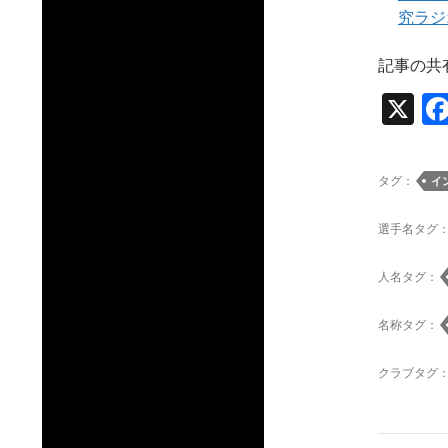
究ラジ
記事の共
X
タグ：
イ
選手名タグ
人名タグ：
名称タグ：
クラブタグ