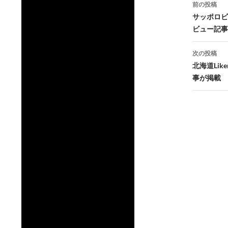
投
前の投稿
稿
サッポロビ
ビュー記事
ナ
ビ
次の投稿
北海道Li
ゲ
事が掲載
ー
シ
ョ
ン