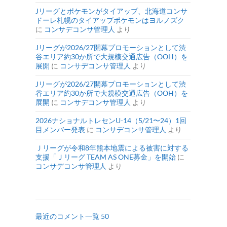
Jリーグとポケモンがタイアップ、北海道コンサ
ドーレ札幌のタイアップポケモンはヨルノズク
に
コンサデコンサ管理人
より
Jリーグが2026/27開幕プロモーションとして渋
谷エリア約30か所で大規模交通広告（OOH）を
展開
に
コンサデコンサ管理人
より
Jリーグが2026/27開幕プロモーションとして渋
谷エリア約30か所で大規模交通広告（OOH）を
展開
に
コンサデコンサ管理人
より
2026ナショナルトレセンU-14（5/21〜24）1回
目メンバー発表
に
コンサデコンサ管理人
より
Ｊリーグが令和8年熊本地震による被害に対する
支援「Ｊリーグ TEAM AS ONE募金」を開始
に
コンサデコンサ管理人
より
最近のコメント一覧 50