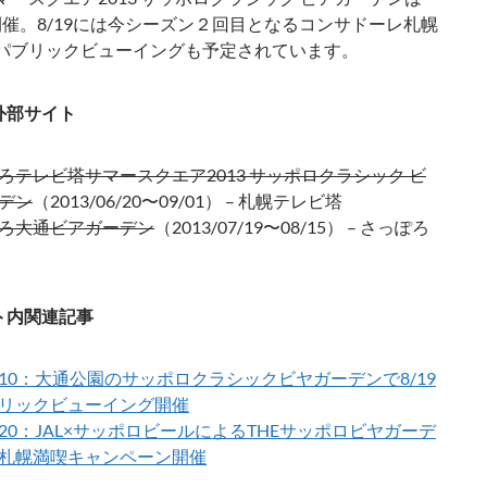
で開催。8/19には今シーズン２回目となるコンサドーレ札幌
パブリックビューイングも予定されています。
外部サイト
ろテレビ塔サマースクエア2013 サッポロクラシック ビ
デン
（2013/06/20〜09/01） – 札幌テレビ塔
ろ大通ビアガーデン
（2013/07/19〜08/15） – さっぽろ
ト内関連記事
08/10：大通公園のサッポロクラシックビヤガーデンで8/19
リックビューイング開催
07/20：JAL×サッポロビールによるTHEサッポロビヤガーデ
札幌満喫キャンペーン開催