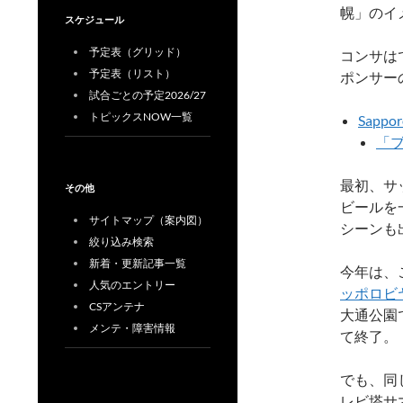
幌」のイ
スケジュール
予定表（グリッド）
コンサは
予定表（リスト）
ポンサー
試合ごとの予定2026/27
トピックスNOW一覧
Sappo
「ブ
最初、サ
その他
ビールを
サイトマップ（案内図）
シーンも
絞り込み検索
新着・更新記事一覧
今年は、
人気のエントリー
ッポロビ
CSアンテナ
大通公園
メンテ・障害情報
て終了。
でも、同
レビ塔サ