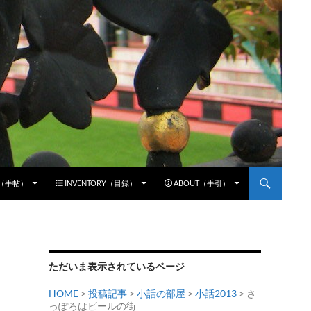
E（手帖）
INVENTORY（目録）
ABOUT（手引）
ただいま表示されているページ
HOME
>
投稿記事
>
小話の部屋
>
小話2013
> さ
っぽろはビールの街