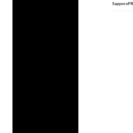
ビ
Sappo
ゲ
ー
シ
ョ
ン