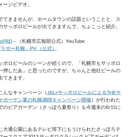
メージビデ­オ。
でてきませんが、ホームタウンの話題ということと、ス
のサッポロビールが出てきますんで、ちょこっと紹介。
roPRD
– （札幌市広報部公式）YouTube
ラボー札幌」PV （公式）
ッポロビールのシーンが続くので、「札幌市もサッポロ
一押しだあ」と思ったのですが、ちゃんと他社ビールの
出てきます。
こんなキャンペーン（
JAL×サッポロビールによるTHEサ
ヤガーデン夏の札幌満喫キャンペーン開催
）が行われた
でのビアガーデン（さっぽろ夏祭り）も今週末の8/15に
じ大通公園にあるテレビ塔下にもうけられたさっぽろテ
マースクエア2013 サッポロクラシック ビアガーデンは