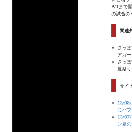
9/1ま
の試合の
関連
さっぽ
アガー
さっぽ
夏祭り
サイ
13/
にパブ
13/
ン夏の