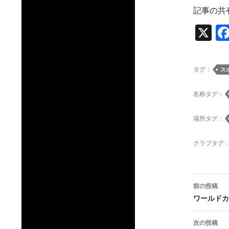
記事の共
X
タグ：
ス
名称タグ：
場所タグ：
クラブタグ
投
前の投稿
稿
ワールドカ
ナ
次の投稿