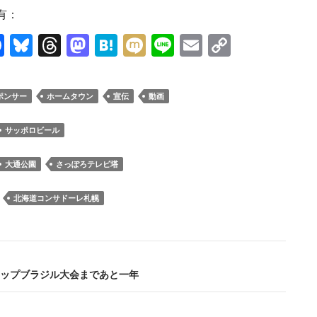
有：
F
Bl
T
M
H
M
Li
E
C
ac
u
hr
as
at
ixi
n
m
o
e
es
e
to
e
e
ail
p
ポンサー
ホームタウン
宣伝
動画
b
k
a
d
n
y
o
y
ds
o
a
Li
サッポロビール
o
n
n
大通公園
さっぽろテレビ塔
k
k
：
北海道コンサドーレ札幌
ップブラジル大会まであと一年