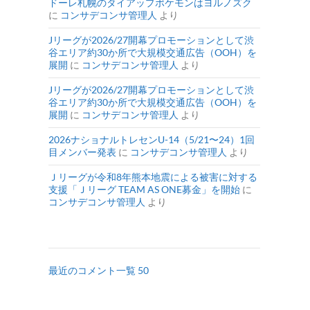
ドーレ札幌のタイアップポケモンはヨルノズク
に
コンサデコンサ管理人
より
Jリーグが2026/27開幕プロモーションとして渋
谷エリア約30か所で大規模交通広告（OOH）を
展開
に
コンサデコンサ管理人
より
Jリーグが2026/27開幕プロモーションとして渋
谷エリア約30か所で大規模交通広告（OOH）を
展開
に
コンサデコンサ管理人
より
2026ナショナルトレセンU-14（5/21〜24）1回
目メンバー発表
に
コンサデコンサ管理人
より
Ｊリーグが令和8年熊本地震による被害に対する
支援「Ｊリーグ TEAM AS ONE募金」を開始
に
コンサデコンサ管理人
より
最近のコメント一覧 50