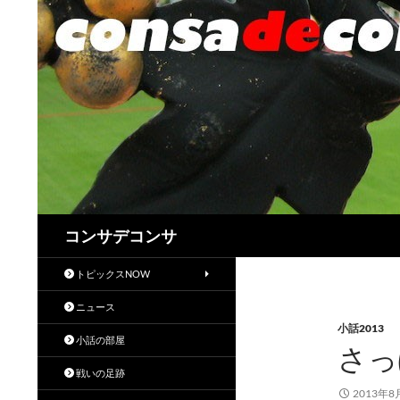
検
コンサデコンサ
索
トピックスNOW
ニュース
小話2013
小話の部屋
さっ
戦いの足跡
2013年8