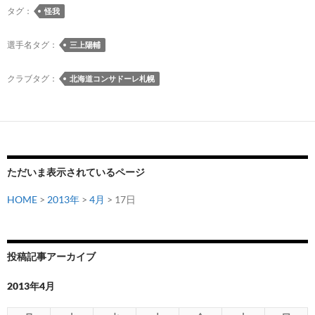
陽
タグ：
怪我
輔
選
選手名タグ：
三上陽輔
手
が
クラブタグ：
北海道コンサドーレ札幌
練
習
中
に
怪
ただいま表示されているページ
我
HOME
>
2013年
>
4月
> 17日
投稿記事アーカイブ
2013年4月