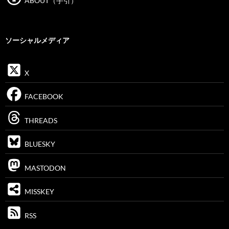
ABOUT（手引）
ソーシャルメディア
X
FACEBOOK
THREADS
BLUESKY
MASTODON
MISSKEY
RSS