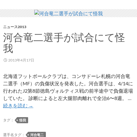
戦
ロ
グ
ニュース2013
河合竜二選手が試合にて怪
我
2013年4月17日
北海道フットボールクラブは、コンサドーレ札幌の河合竜
二選手（MF）の負傷状況を発表した。河合選手は、4/14に
行われたJ2第8節徳島ヴォルティス戦の前半途中で負傷退場
していた。 診断によると左大腿部肉離れで全治6〜8週。 …
河
続きを読む
→
合
竜
タグ：
怪我
二
選
選手名タグ：
河合竜二