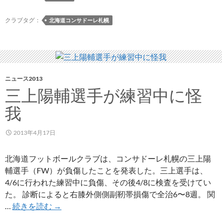
手
が
クラブタグ：
北海道コンサドーレ札幌
試
合
に
て
怪
ニュース2013
三上陽輔選手が練習中に怪
我
我
2013年4月17日
北海道フットボールクラブは、コンサドーレ札幌の三上陽
輔選手（FW）が負傷したことを発表した。三上選手は、
4/6に行われた練習中に負傷、その後4/8に検査を受けてい
た。 診断によると右膝外側側副靭帯損傷で全治6〜8週。 関
三
…
続きを読む
→
上