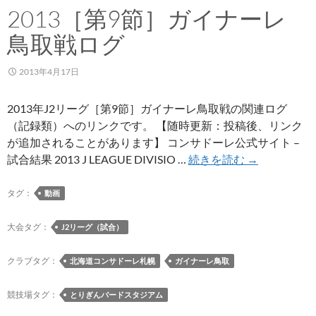
2013［第9節］ガイナーレ
鳥取戦ログ
2013年4月17日
2013年J2リーグ［第9節］ガイナーレ鳥取戦の関連ログ
（記録類）へのリンクです。 【随時更新：投稿後、リンク
が追加されることがあります】 コンサドーレ公式サイト –
2013［第
試合結果 2013 J LEAGUE DIVISIO …
続きを読む
→
9
節］
タグ：
動画
ガ
イ
大会タグ：
J2リーグ（試合）
ナ
ー
クラブタグ：
北海道コンサドーレ札幌
ガイナーレ鳥取
レ
鳥
競技場タグ：
とりぎんバードスタジアム
取