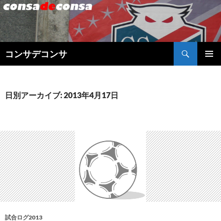
検
コンサデコンサ
索
コ
メインメ
ン
ニュー
テ
ン
日別アーカイブ: 2013年4月17日
ツ
へ
ス
キ
ッ
プ
試合ログ2013