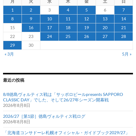
月
火
水
木
金
土
日
1
2
3
4
5
6
7
8
9
10
11
12
13
14
15
16
17
18
19
20
21
22
23
24
25
26
27
28
29
30
« 3月
5月 »
最近の投稿
8/8徳島ヴォルティス戦は「サッポロビールpresents SAPPORO
CLASSIC DAY」でした、そして26/27年シーズン開幕戦
2026年8月8日
2026/27［第1節］徳島ヴォルティス戦ログ
2026年8月8日
「北海道コンサドーレ札幌オフィシャル・ガイドブック2029/27」