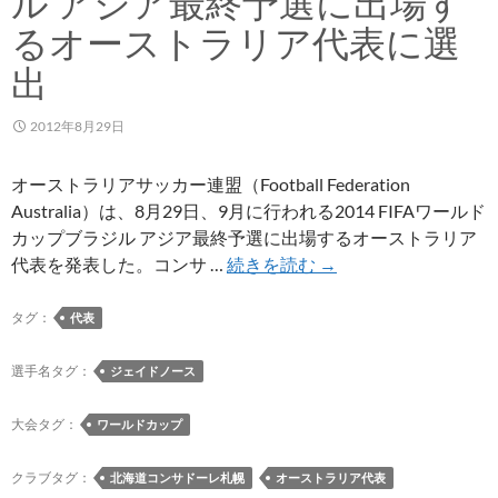
ル アジア最終予選に出場す
るオーストラリア代表に選
出
2012年8月29日
オーストラリアサッカー連盟（Football Federation
Australia）は、8月29日、9月に行われる2014 FIFAワールド
カップブラジル アジア最終予選に出場するオーストラリア
ジ
代表を発表した。コンサ …
続きを読む
→
ェ
イ
タグ：
代表
ド
ノ
選手名タグ：
ジェイドノース
ー
ス
大会タグ：
ワールドカップ
選
手
クラブタグ：
北海道コンサドーレ札幌
オーストラリア代表