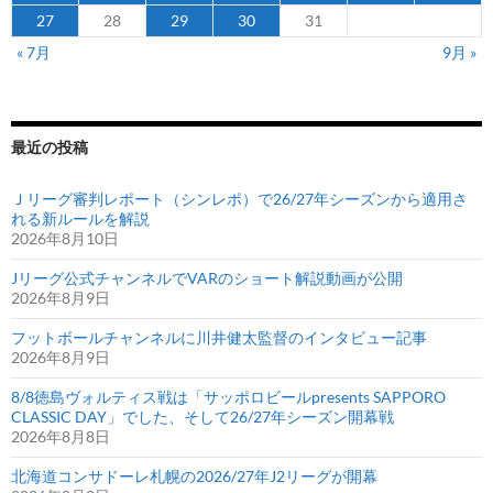
予
27
28
29
30
31
選
« 7月
9月 »
に
出
場
す
最近の投稿
る
オ
Ｊリーグ審判レポート（シンレポ）で26/27年シーズンから適用さ
れる新ルールを解説
ー
2026年8月10日
ス
ト
Jリーグ公式チャンネルでVARのショート解説動画が公開
2026年8月9日
ラ
リ
フットボールチャンネルに川井健太監督のインタビュー記事
ア
2026年8月9日
代
8/8徳島ヴォルティス戦は「サッポロビールpresents SAPPORO
表
CLASSIC DAY」でした、そして26/27年シーズン開幕戦
に
2026年8月8日
選
北海道コンサドーレ札幌の2026/27年J2リーグが開幕
出