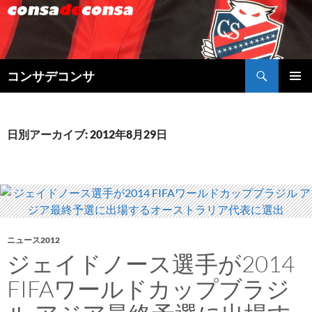
検
コンサデコンサ
索
コ
メインメ
ン
ニュー
テ
ン
日別アーカイブ: 2012年8月29日
ツ
へ
ス
キ
ッ
プ
ニュース2012
ジェイドノース選手が2014
FIFAワールドカップブラジ