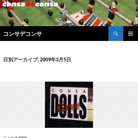
検
コンサデコンサ
索
コ
メインメ
ン
ニュー
テ
ン
日別アーカイブ: 2009年3月5日
ツ
へ
ス
キ
ッ
プ
ニュース2009