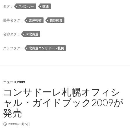
ン
裕
タグ：
スポンサー
交通
サ
樹
ド
選
選手名タグ：
宮澤裕樹
横野純貴
ー
手
ル
と
名称タグ：
JR北海道
ズ』
横
2009
野
クラブタグ：
北海道コンサドーレ札幌
年
純
メ
貴
ン
選
バ
手
ー
ニュース2009
が
が
コンサドーレ札幌オフィシ
JR
決
北
ャル・ガイドブック2009が
定
海
発売
道
特
急
2009年3月5日