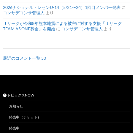
2026ナショナルトレセンU-14（5/21〜24）1回目メンバー発表
に
コンサデコンサ管理人
より
Ｊリーグが令和8年熊本地震による被害に対する支援「Ｊリーグ
TEAM AS ONE募金」を開始
に
コンサデコンサ管理人
より
最近のコメント一覧 50
トピックスNOW
お知らせ
発売中（チケット）
発売中