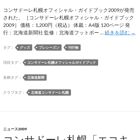
定
期
コンサドーレ札幌オフィシャル・ガイドブック2009が発売
券
された。 ［コンサドーレ札幌オフィシャル・ガイドブック
「か
2009］ 価格：1,200円（税込） 体裁：A4版 120ページ 発
よ
コ
行：北海道新聞社 監修：北海道フットボー …
続きを読む
→
エ
ン
ー
サ
タグ：
グッズ
プレシーズン
刊行物
ル」
ド
の
ー
項目タグ：
コンサドーレ札幌オフィシャルガイドブック
イ
レ
メ
札
名称タグ：
北海道新聞
ー
幌
ジ
オ
クラブタグ：
北海道コンサドーレ札幌
キ
フ
ャ
ィ
ラ
シ
ク
ャ
タ
ニュース2009
ル
コンサドーレ札幌「エコキ
ー
ガ