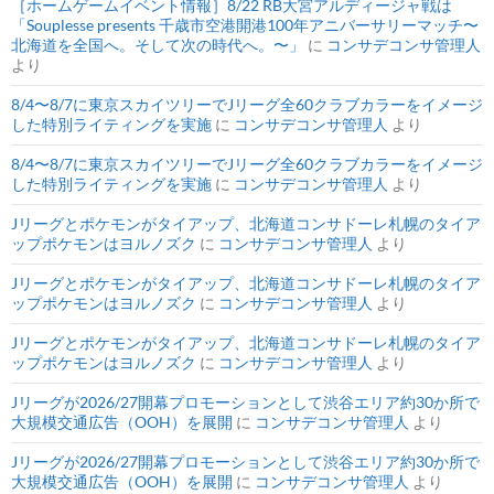
［ホームゲームイベント情報］8/22 RB大宮アルディージャ戦は
「Souplesse presents 千歳市空港開港100年アニバーサリーマッチ〜
北海道を全国へ。そして次の時代へ。〜」
に
コンサデコンサ管理人
より
8/4〜8/7に東京スカイツリーでJリーグ全60クラブカラーをイメージ
した特別ライティングを実施
に
コンサデコンサ管理人
より
8/4〜8/7に東京スカイツリーでJリーグ全60クラブカラーをイメージ
した特別ライティングを実施
に
コンサデコンサ管理人
より
Jリーグとポケモンがタイアップ、北海道コンサドーレ札幌のタイア
ップポケモンはヨルノズク
に
コンサデコンサ管理人
より
Jリーグとポケモンがタイアップ、北海道コンサドーレ札幌のタイア
ップポケモンはヨルノズク
に
コンサデコンサ管理人
より
Jリーグとポケモンがタイアップ、北海道コンサドーレ札幌のタイア
ップポケモンはヨルノズク
に
コンサデコンサ管理人
より
Jリーグが2026/27開幕プロモーションとして渋谷エリア約30か所で
大規模交通広告（OOH）を展開
に
コンサデコンサ管理人
より
Jリーグが2026/27開幕プロモーションとして渋谷エリア約30か所で
大規模交通広告（OOH）を展開
に
コンサデコンサ管理人
より