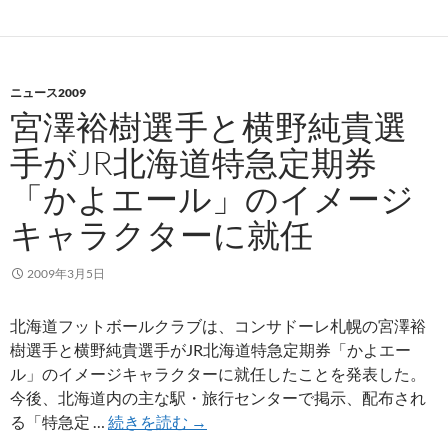
札
幌
オ
ニュース2009
フ
宮澤裕樹選手と横野純貴選
ィ
シ
手がJR北海道特急定期券
ャ
「かよエール」のイメージ
ル
ダ
キャラクターに就任
ン
ス
2009年3月5日
ド
リ
北海道フットボールクラブは、コンサドーレ札幌の宮澤裕
ル
樹選手と横野純貴選手がJR北海道特急定期券「かよエー
チ
ル」のイメージキャラクターに就任したことを発表した。
ー
今後、北海道内の主な駅・旅行センターで掲示、配布され
ム
宮
る「特急定 …
続きを読む
→
『コ
澤