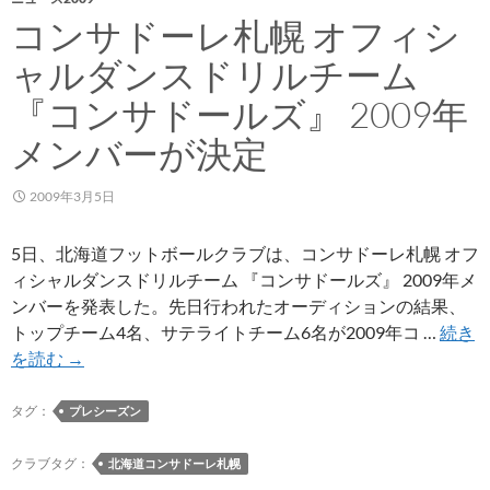
コンサドーレ札幌 オフィシ
ャルダンスドリルチーム
『コンサドールズ』 2009年
メンバーが決定
2009年3月5日
5日、北海道フットボールクラブは、コンサドーレ札幌 オフ
ィシャルダンスドリルチーム 『コンサドールズ』 2009年メ
ンバーを発表した。先日行われたオーディションの結果、
トップチーム4名、サテライトチーム6名が2009年コ …
続き
コ
を読む
→
ン
サ
タグ：
プレシーズン
ド
ー
クラブタグ：
北海道コンサドーレ札幌
レ