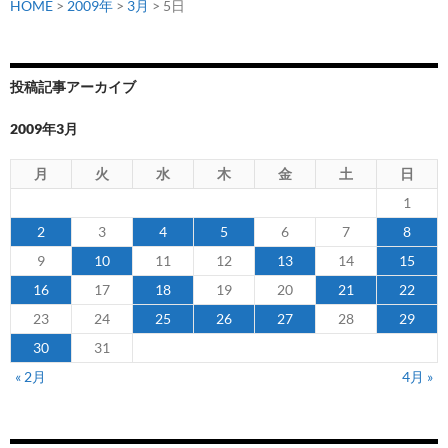
コ
HOME
>
2009年
>
3月
> 5日
キ
ャ
ッ
投稿記事アーカイブ
プ
運
2009年3月
動」
2008
月
火
水
木
金
土
日
年
1
度
2
3
4
5
6
7
8
集
9
10
11
12
13
14
15
計
結
16
17
18
19
20
21
22
果
23
24
25
26
27
28
29
30
31
« 2月
4月 »