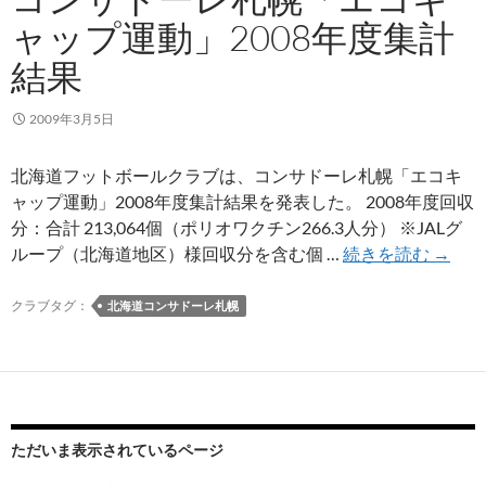
に
イ
ャップ運動」2008年度集計
就
ド
結果
任
ブ
ッ
ク
2009年3月5日
200
が
北海道フットボールクラブは、コンサドーレ札幌「エコキ
発
ャップ運動」2008年度集計結果を発表した。 2008年度回収
売
分：合計 213,064個（ポリオワクチン266.3人分） ※JALグ
コ
ループ（北海道地区）様回収分を含む個 …
続きを読む
→
ン
サ
クラブタグ：
北海道コンサドーレ札幌
ド
ー
レ
札
幌
ただいま表示されているページ
「エ