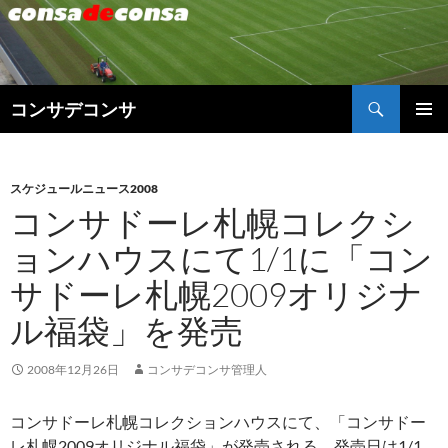
検
コンサデコンサ
索
コ
メインメ
ン
ニュー
テ
ン
スケジュールニュース2008
ツ
コンサドーレ札幌コレクシ
へ
ョンハウスにて1/1に「コン
ス
キ
サドーレ札幌2009オリジナ
ッ
プ
ル福袋」を発売
2008年12月26日
コンサデコンサ管理人
コンサドーレ札幌コレクションハウスにて、「コンサドー
レ札幌2009オリジナル福袋」が発売される。発売日は1/1。