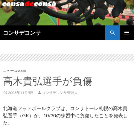
検
コンサデコンサ
索
コ
メインメ
ン
ニュー
テ
ン
ツ
へ
ニュース2008
ス
高木貴弘選手が負傷
キ
ッ
2008年11月5日
コンサデコンサ管理人
プ
北海道フットボールクラブは、コンサドーレ札幌の高木貴
弘選手（GK）が、10/30の練習中に負傷したことを発表し
た。