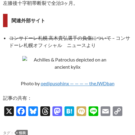
左膝後十字靭帯断裂で全治3ヶ月。
関連外部サイト
コンサドーレ札幌 高木貴弘選手の負傷について
– コンサ
ドーレ札幌オフィシャル ニュースより
Photo by
oedipusphinx — — — — theJWDban
記事の共有：
X
F
Bl
T
M
H
M
Li
E
C
ac
u
hr
as
at
ixi
n
m
o
e
es
e
to
e
e
ail
p
タグ：
怪我