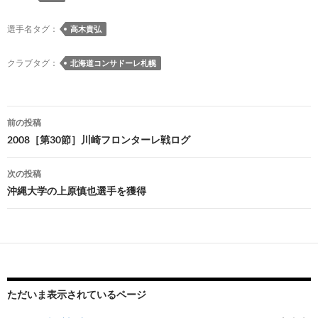
b
k
a
d
n
y
o
y
ds
o
a
Li
選手名タグ：
高木貴弘
o
n
n
クラブタグ：
北海道コンサドーレ札幌
k
k
投
前の投稿
稿
2008［第30節］川崎フロンターレ戦ログ
ナ
次の投稿
ビ
沖縄大学の上原慎也選手を獲得
ゲ
ー
シ
ョ
ただいま表示されているページ
ン