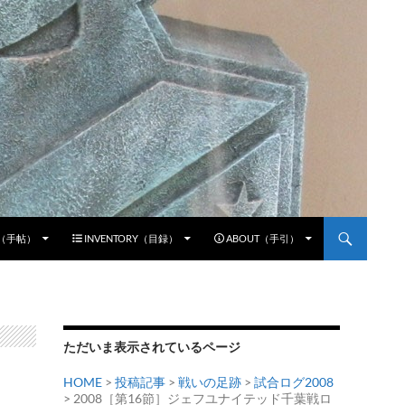
E（手帖）
INVENTORY（目録）
ABOUT（手引）
ただいま表示されているページ
HOME
>
投稿記事
>
戦いの足跡
>
試合ログ2008
> 2008［第16節］ジェフユナイテッド千葉戦ロ