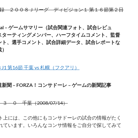
録 ２００８Ｊリーグ ディビジョン１ 第１６節第２日
 Goal – ゲームサマリー（試合関連フォト、試合レビュ
スターティングメンバー、ハーフタイムコメント、監督
ント、選手コメント、試合詳細データ、試合レポートな
載）
8 J1 第16節 千葉 vs 札幌（フクアリ）
新聞 – FORZA！コンサドーレ – ゲームの新聞記事
３－０ 千葉（2008/07/14）
ト上には、この他にもコンサドーレの試合の情報がたく
れています。いろんなコンサ情報をご自分で探してみて