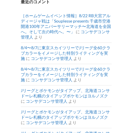
最近のコメント
［ホームゲームイベント情報］8/22 RB大宮アル
ディージャ戦は「Souplesse presents 千歳市空港
開港100年アニバーサリーマッチ〜北海道を全国
へ。そして次の時代へ。〜」
に
コンサデコンサ
管理人
より
8/4〜8/7に東京スカイツリーでJリーグ全60クラ
ブカラーをイメージした特別ライティングを実
施
に
コンサデコンサ管理人
より
8/4〜8/7に東京スカイツリーでJリーグ全60クラ
ブカラーをイメージした特別ライティングを実
施
に
コンサデコンサ管理人
より
Jリーグとポケモンがタイアップ、北海道コンサ
ドーレ札幌のタイアップポケモンはヨルノズク
に
コンサデコンサ管理人
より
Jリーグとポケモンがタイアップ、北海道コンサ
ドーレ札幌のタイアップポケモンはヨルノズク
に
コンサデコンサ管理人
より