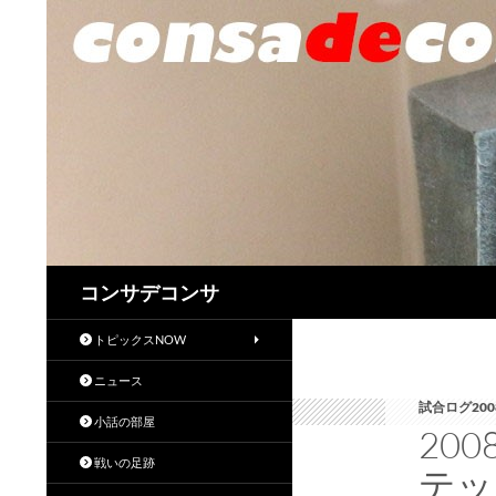
検
コンサデコンサ
索
トピックスNOW
ニュース
試合ログ200
小話の部屋
20
戦いの足跡
テッ