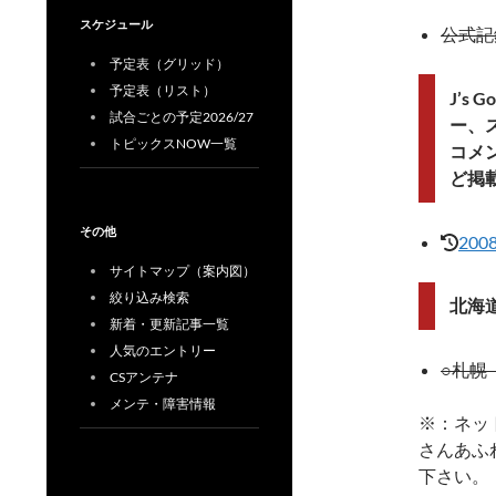
スケジュール
公式記
予定表（グリッド）
予定表（リスト）
J’s
試合ごとの予定2026/27
ー、
トピックスNOW一覧
コメ
ど掲
その他
200
サイトマップ（案内図）
絞り込み検索
北海道
新着・更新記事一覧
人気のエントリー
○札幌 
CSアンテナ
メンテ・障害情報
※：ネッ
さんあふ
下さい。