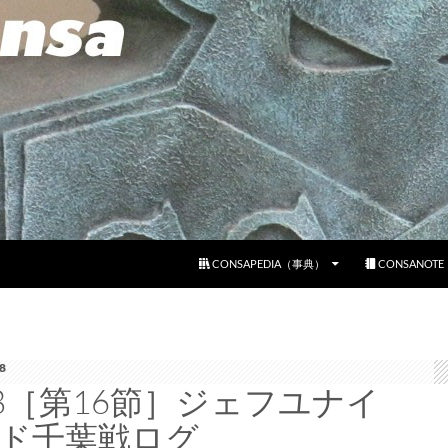
コンテンツへスキップ
CONSAPEDIA（事典）
CONSANOT
8
08［第16節］ジェフユナイ
ド千葉戦ログ