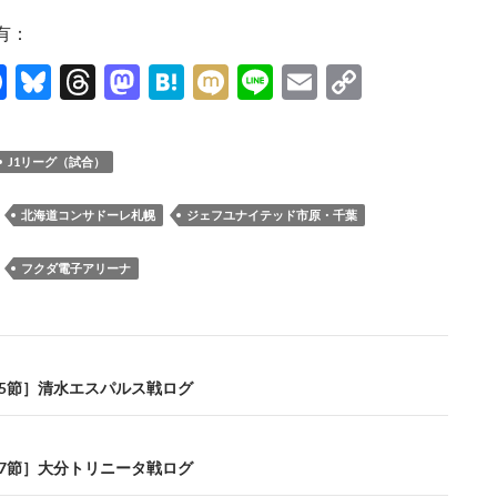
有：
F
Bl
T
M
H
M
Li
E
C
ac
u
hr
as
at
ixi
n
m
o
e
es
e
to
e
e
ail
p
J1リーグ（試合）
b
k
a
d
n
y
o
y
ds
o
a
Li
：
北海道コンサドーレ札幌
ジェフユナイテッド市原・千葉
o
n
n
：
フクダ電子アリーナ
k
k
第15節］清水エスパルス戦ログ
第17節］大分トリニータ戦ログ