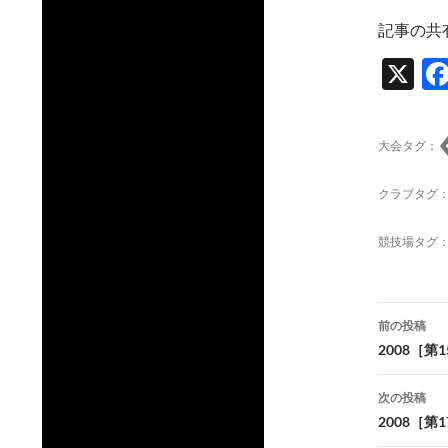
記事の共
X
大会タグ：
クラブタグ
競技場タグ
投
前の投稿
稿
2008［
ナ
次の投稿
ビ
2008［