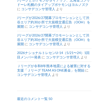
Jリーグとポケモンがタイアップ、北海道コンサ
ドーレ札幌のタイアップポケモンはヨルノズク
に
コンサデコンサ管理人
より
Jリーグが2026/27開幕プロモーションとして渋
谷エリア約30か所で大規模交通広告（OOH）を
展開
に
コンサデコンサ管理人
より
Jリーグが2026/27開幕プロモーションとして渋
谷エリア約30か所で大規模交通広告（OOH）を
展開
に
コンサデコンサ管理人
より
2026ナショナルトレセンU-14（5/21〜24）1回
目メンバー発表
に
コンサデコンサ管理人
より
Ｊリーグが令和8年熊本地震による被害に対する
支援「Ｊリーグ TEAM AS ONE募金」を開始
に
コンサデコンサ管理人
より
最近のコメント一覧 50