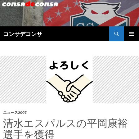
検
コンサデコンサ
索
コ
メインメ
ン
ニュー
テ
ン
ツ
へ
ス
キ
ッ
プ
ニュース2007
清水エスパルスの平岡康裕
選手を獲得