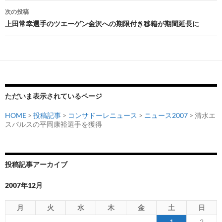
ナ
次の投稿
ビ
上田常幸選手のツエーゲン金沢への期限付き移籍が期間延長に
ゲ
ー
シ
ョ
ただいま表示されているページ
ン
HOME
>
投稿記事
>
コンサドーレニュース
>
ニュース2007
> 清水エ
スパルスの平岡康裕選手を獲得
投稿記事アーカイブ
2007年12月
月
火
水
木
金
土
日
1
2