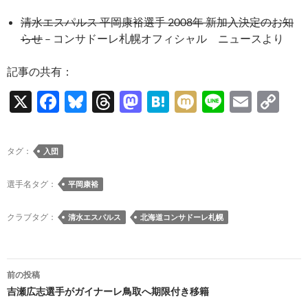
清水エスパルス 平岡康裕選手 2008年 新加入決定のお知
らせ
– コンサドーレ札幌オフィシャル ニュースより
記事の共有：
X
F
Bl
T
M
H
M
Li
E
C
ac
u
hr
as
at
ixi
n
m
o
e
es
e
to
e
e
ail
p
タグ：
入団
b
k
a
d
n
y
o
y
ds
o
a
Li
選手名タグ：
平岡康裕
o
n
n
クラブタグ：
清水エスパルス
北海道コンサドーレ札幌
k
k
投
前の投稿
稿
吉瀬広志選手がガイナーレ鳥取へ期限付き移籍