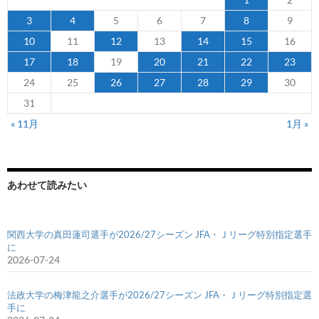
3
4
5
6
7
8
9
10
11
12
13
14
15
16
17
18
19
20
21
22
23
24
25
26
27
28
29
30
31
« 11月
1月 »
あわせて読みたい
関西大学の真田蓮司選手が2026/27シーズン JFA・Ｊリーグ特別指定選手
に
2026-07-24
法政大学の梅津龍之介選手が2026/27シーズン JFA・Ｊリーグ特別指定選
手に