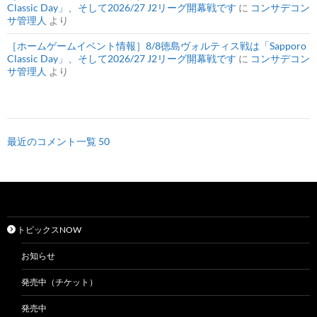
Classic Day」、そして2026/27 J2リーグ開幕戦です
に
コンサデコン
サ管理人
より
［ホームゲームイベント情報］8/8徳島ヴォルティス戦は「Sapporo
Classic Day」、そして2026/27 J2リーグ開幕戦です
に
コンサデコン
サ管理人
より
最近のコメント一覧 50
トピックスNOW
お知らせ
発売中（チケット）
発売中