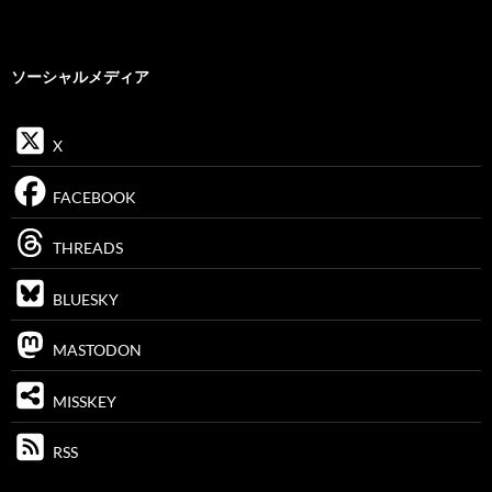
ソーシャルメディア
X
FACEBOOK
THREADS
BLUESKY
MASTODON
MISSKEY
RSS