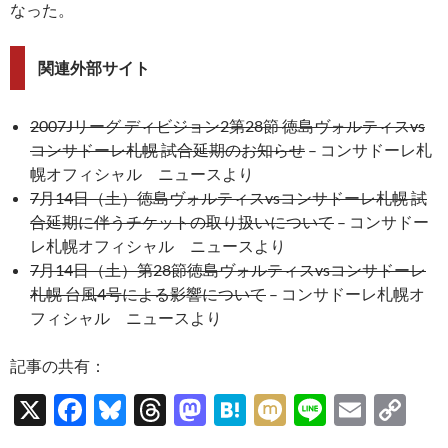
なった。
関連外部サイト
2007Jリーグ ディビジョン2第28節 徳島ヴォルティスvs
コンサドーレ札幌 試合延期のお知らせ
– コンサドーレ札
幌オフィシャル ニュースより
7月14日（土）徳島ヴォルティスvsコンサドーレ札幌 試
合延期に伴うチケットの取り扱いについて
– コンサドー
レ札幌オフィシャル ニュースより
7月14日（土）第28節徳島ヴォルティスvsコンサドーレ
札幌 台風4号による影響について
– コンサドーレ札幌オ
フィシャル ニュースより
記事の共有：
X
F
Bl
T
M
H
M
Li
E
C
ac
u
hr
as
at
ixi
n
m
o