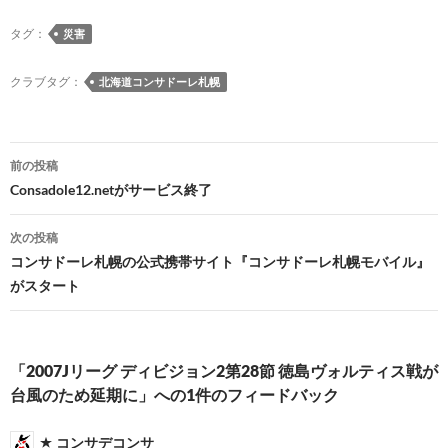
e
es
e
to
e
e
ail
p
タグ：
災害
b
k
a
d
n
y
o
y
ds
o
a
Li
クラブタグ：
北海道コンサドーレ札幌
o
n
n
k
k
投
前の投稿
稿
Consadole12.netがサービス終了
ナ
次の投稿
ビ
コンサドーレ札幌の公式携帯サイト『コンサドーレ札幌モバイル』
がスタート
ゲ
ー
シ
「2007Jリーグ ディビジョン2第28節 徳島ヴォルティス戦が
台風のため延期に」への1件のフィードバック
ョ
ン
コンサデコンサ