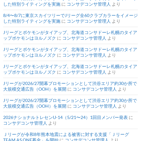
した特別ライティングを実施
に
コンサデコンサ管理人
より
8/4〜8/7に東京スカイツリーでJリーグ全60クラブカラーをイメージ
した特別ライティングを実施
に
コンサデコンサ管理人
より
Jリーグとポケモンがタイアップ、北海道コンサドーレ札幌のタイア
ップポケモンはヨルノズク
に
コンサデコンサ管理人
より
Jリーグとポケモンがタイアップ、北海道コンサドーレ札幌のタイア
ップポケモンはヨルノズク
に
コンサデコンサ管理人
より
Jリーグとポケモンがタイアップ、北海道コンサドーレ札幌のタイア
ップポケモンはヨルノズク
に
コンサデコンサ管理人
より
Jリーグが2026/27開幕プロモーションとして渋谷エリア約30か所で
大規模交通広告（OOH）を展開
に
コンサデコンサ管理人
より
Jリーグが2026/27開幕プロモーションとして渋谷エリア約30か所で
大規模交通広告（OOH）を展開
に
コンサデコンサ管理人
より
2026ナショナルトレセンU-14（5/21〜24）1回目メンバー発表
に
コンサデコンサ管理人
より
Ｊリーグが令和8年熊本地震による被害に対する支援「Ｊリーグ
TEAM AS ONE募金」を開始
に
コンサデコンサ管理人
より