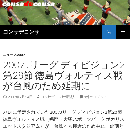
検
コンサデコンサ
索
コ
メインメ
ン
ニュー
テ
ン
ニュース2007
ツ
2007Jリーグ ディビジョン2
へ
第28節 徳島ヴォルティス戦
ス
キ
が台風のため延期に
ッ
プ
2007年7月14日
コンサデコンサ管理人
1件のコメント
7/14に予定されていた2007Jリーグ ディビジョン2第28節
徳島ヴォルティス戦（鳴門・大塚スポーツパーク ポカリス
エットスタジアム）が、台風４号接近のため中止、延期と