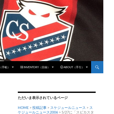
E（手帖）
INVENTORY（目録）
ABOUT（手引）
ただいま表示されているページ
HOME
>
投稿記事
>
スケジュールニュース
>
ス
ケジュールニュース2006
> 5/27に「スピカスタ