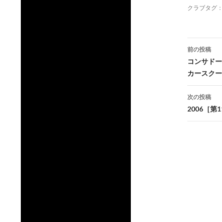
クラブタグ
投
前の投稿
稿
コンサドー
カースクー
ナ
ビ
次の投稿
2006［
ゲ
ー
シ
ョ
ン