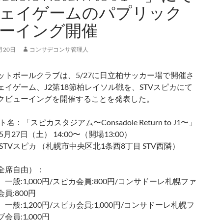
ェイゲームのパプリック
ーイング開催
月20日
コンサデコンサ管理人
ットボールクラブは、5/27に日立柏サッカー場で開催さ
ェイゲーム、J2第18節柏レイソル戦を、STVスピカにて
クビューイングを開催することを発表した。
名：「スピカスタジアム〜Consadole Return to J1〜」
月27日（土） 14:00〜（開場13:00）
STVスピカ （札幌市中央区北1条西8丁目 STV西隣）
全席自由）：
一般:1,000円/スピカ会員:800円/コンサドーレ札幌ファ
員:800円
一般:1,200円/スピカ会員:1,000円/コンサドーレ札幌フ
会員:1,000円