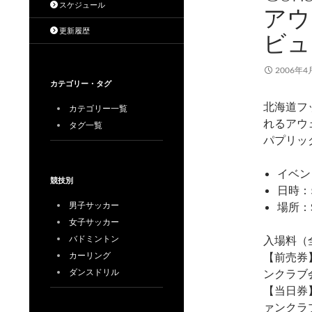
スケジュール
アウ
更新履歴
ビュ
2006年4
カテゴリー・タグ
北海道フ
カテゴリー一覧
れるアウ
タグ一覧
パプリッ
イベント
競技別
日時：5
男子サッカー
場所：
女子サッカー
バドミントン
入場料（
カーリング
【前売券】
ダンスドリル
ンクラブ会
【当日券】
ァンクラブ