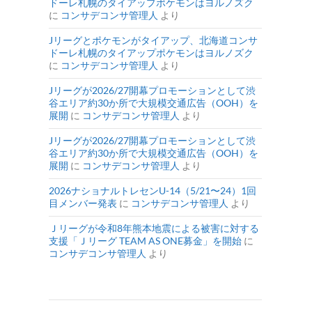
ドーレ札幌のタイアップポケモンはヨルノズク
に
コンサデコンサ管理人
より
Jリーグとポケモンがタイアップ、北海道コンサ
ドーレ札幌のタイアップポケモンはヨルノズク
に
コンサデコンサ管理人
より
Jリーグが2026/27開幕プロモーションとして渋
谷エリア約30か所で大規模交通広告（OOH）を
展開
に
コンサデコンサ管理人
より
Jリーグが2026/27開幕プロモーションとして渋
谷エリア約30か所で大規模交通広告（OOH）を
展開
に
コンサデコンサ管理人
より
2026ナショナルトレセンU-14（5/21〜24）1回
目メンバー発表
に
コンサデコンサ管理人
より
Ｊリーグが令和8年熊本地震による被害に対する
支援「Ｊリーグ TEAM AS ONE募金」を開始
に
コンサデコンサ管理人
より