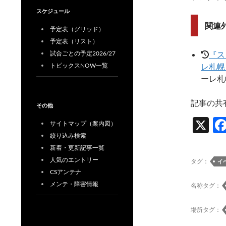
スケジュール
関連
予定表（グリッド）
予定表（リスト）
試合ごとの予定2026/27
『スピ
トピックスNOW一覧
レ札幌
ーレ札
記事の共
その他
X
サイトマップ（案内図）
絞り込み検索
新着・更新記事一覧
人気のエントリー
タグ：
イ
CSアンテナ
メンテ・障害情報
名称タグ：
場所タグ：