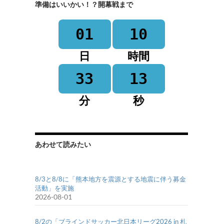
準備はいいかい！？開幕戦まで
01
10
日
時間
33
13
分
秒
あわせて読みたい
8/3と8/8に「熊本地方を震源とする地震に伴う募金
活動」を実施
2026-08-01
8/2の「ブラインドサッカー北日本リーグ2026 in 札