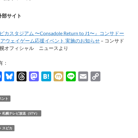
外部サイト
カスタジアム 〜Consadole Return to J1〜』コンサドー
 アウェイゲーム応援イベント 実施のお知らせ
– コンサド
幌オフィシャル ニュースより
有：
F
Bl
T
M
H
M
Li
E
C
ac
u
hr
as
at
ixi
n
m
o
e
es
e
to
e
e
ail
p
ベント
b
k
a
d
n
y
o
y
ds
o
a
Li
札幌テレビ放送（STV）
o
n
n
スピカ
k
k