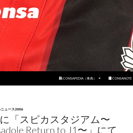
コンテンツへスキップ
CONSAPEDIA（事典）
CONSANOT
ニュース2006
27に「スピカスタジアム〜
sadole Return to J1〜」にて