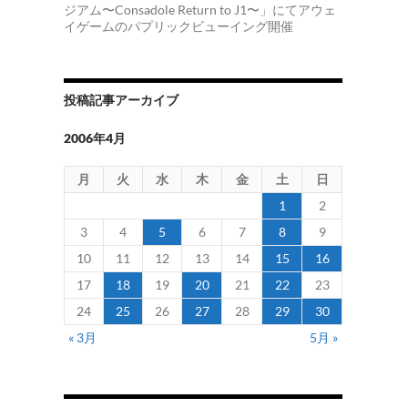
ジアム〜Consadole Return to J1〜」にてアウェ
イゲームのパプリックビューイング開催
投稿記事アーカイブ
2006年4月
月
火
水
木
金
土
日
1
2
3
4
5
6
7
8
9
10
11
12
13
14
15
16
17
18
19
20
21
22
23
24
25
26
27
28
29
30
« 3月
5月 »