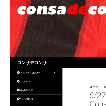
検
コンサデコンサ
索
トピックスNOW
ニュース
スケジュール
小話の部屋
5/
戦いの足跡
Con