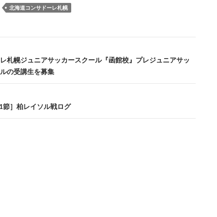
：
北海道コンサドーレ札幌
レ札幌ジュニアサッカースクール『函館校』プレジュニアサッ
ルの受講生を募集
第11節］柏レイソル戦ログ