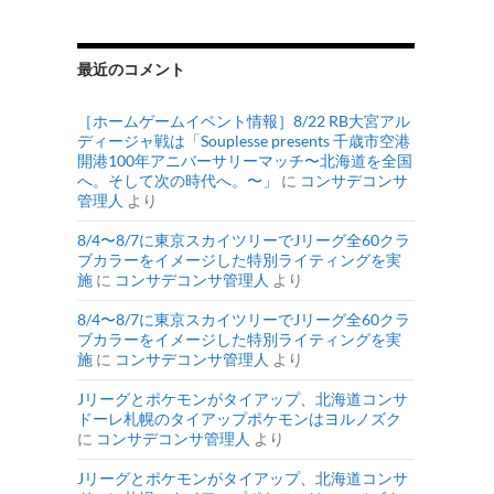
最近のコメント
［ホームゲームイベント情報］8/22 RB大宮アル
ディージャ戦は「Souplesse presents 千歳市空港
開港100年アニバーサリーマッチ〜北海道を全国
へ。そして次の時代へ。〜」
に
コンサデコンサ
管理人
より
8/4〜8/7に東京スカイツリーでJリーグ全60クラ
ブカラーをイメージした特別ライティングを実
施
に
コンサデコンサ管理人
より
8/4〜8/7に東京スカイツリーでJリーグ全60クラ
ブカラーをイメージした特別ライティングを実
施
に
コンサデコンサ管理人
より
Jリーグとポケモンがタイアップ、北海道コンサ
ドーレ札幌のタイアップポケモンはヨルノズク
に
コンサデコンサ管理人
より
Jリーグとポケモンがタイアップ、北海道コンサ