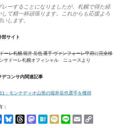
プレーすることになりましたが、札幌で得た経
かして精一杯頑張ります。これからも応援よろ
願いします。
外部サイト
ドーレ札幌 堀井 岳也 選手 ヴァンフォーレ甲府に完全移
コンサドーレ札幌オフィシャル ニュースより
サデコンサ内関連記事
09/11：モンテディオ山形の堀井岳也選手を獲得
有：
F
Bl
T
M
H
M
Li
E
C