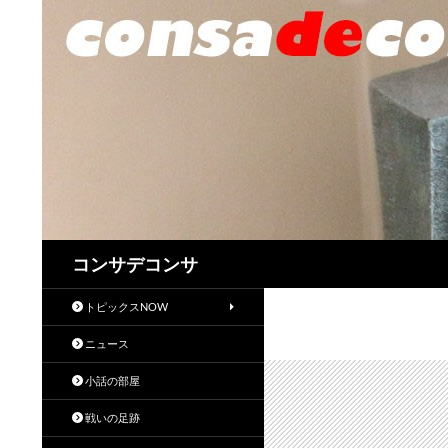
検
コンサデコンサ
索
トピックスNOW
ニュース
小話の部屋
戦いの足跡