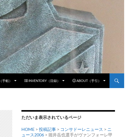
E（手帖）
INVENTORY（目録）
ABOUT（手引）
ただいま表示されているページ
HOME
>
投稿記事
>
コンサドーレニュース
>
ニ
ュース2006
> 堀井岳也選手がヴァンフォーレ甲