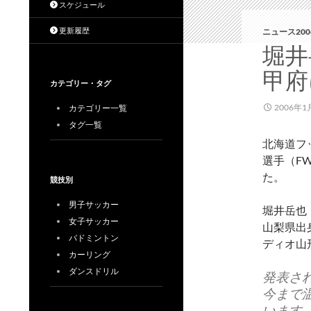
スケジュール
更新履歴
ニュース200
堀井
甲府
カテゴリー・タグ
2006年1
カテゴリー一覧
タグ一覧
北海道フ
選手（F
た。
競技別
男子サッカー
堀井岳也（
女子サッカー
山梨県出
バドミントン
ディオ山形
カーリング
ダンスドリル
発表さ
今まで
います