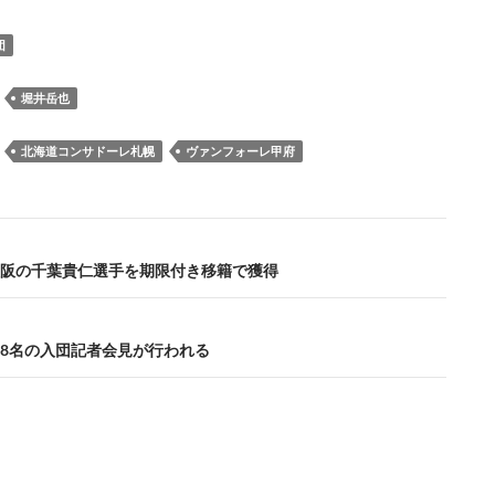
ac
u
hr
as
at
ixi
n
m
o
e
es
e
to
e
e
ail
p
団
b
k
a
d
n
y
o
y
ds
o
a
Li
：
堀井岳也
o
n
n
：
北海道コンサドーレ札幌
ヴァンフォーレ甲府
k
k
阪の千葉貴仁選手を期限付き移籍で獲得
8名の入団記者会見が行われる