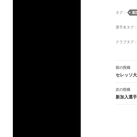
タグ：
退
選手名タグ
クラブタグ
投
前の投稿
稿
セレッソ大
ナ
次の投稿
ビ
新加入選手
ゲ
ー
シ