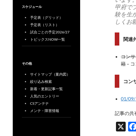
甲府で
スケジュール
験を生
予定表（グリッド）
しくお
予定表（リスト）
試合ごとの予定2026/27
関連
トピックスNOW一覧
コンサ
籍
– 
その他
サイトマップ（案内図）
コン
絞り込み検索
新着・更新記事一覧
人気のエントリー
01/
CSアンテナ
メンテ・障害情報
記事の共
X