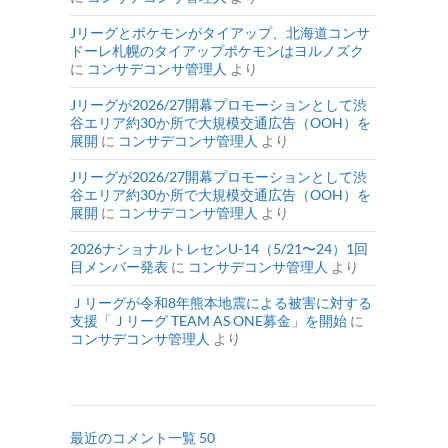
Jリーグとポケモンがタイアップ、北海道コンサ
ドーレ札幌のタイアップポケモンはヨルノズク
に
コンサデコンサ管理人
より
Jリーグが2026/27開幕プロモーションとして渋
谷エリア約30か所で大規模交通広告（OOH）を
展開
に
コンサデコンサ管理人
より
Jリーグが2026/27開幕プロモーションとして渋
谷エリア約30か所で大規模交通広告（OOH）を
展開
に
コンサデコンサ管理人
より
2026ナショナルトレセンU-14（5/21〜24）1回
目メンバー発表
に
コンサデコンサ管理人
より
Ｊリーグが令和8年熊本地震による被害に対する
支援「Ｊリーグ TEAM AS ONE募金」を開始
に
コンサデコンサ管理人
より
最近のコメント一覧 50