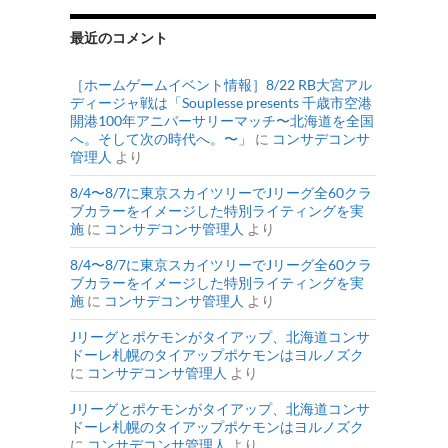
最近のコメント
［ホームゲームイベント情報］8/22 RB大宮アル
ディージャ戦は「Souplesse presents 千歳市空港
開港100年アニバーサリーマッチ〜北海道を全国
へ。そして次の時代へ。〜」
に
コンサデコンサ
管理人
より
8/4〜8/7に東京スカイツリーでJリーグ全60クラ
ブカラーをイメージした特別ライティングを実
施
に
コンサデコンサ管理人
より
8/4〜8/7に東京スカイツリーでJリーグ全60クラ
ブカラーをイメージした特別ライティングを実
施
に
コンサデコンサ管理人
より
Jリーグとポケモンがタイアップ、北海道コンサ
ドーレ札幌のタイアップポケモンはヨルノズク
に
コンサデコンサ管理人
より
Jリーグとポケモンがタイアップ、北海道コンサ
ドーレ札幌のタイアップポケモンはヨルノズク
に
コンサデコンサ管理人
より