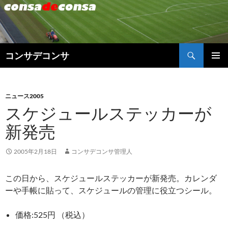
検
コンサデコンサ
索
コ
メインメ
ン
ニュー
テ
ン
ニュース2005
ツ
スケジュールステッカーが
へ
新発売
ス
キ
ッ
2005年2月18日
コンサデコンサ管理人
プ
この日から、スケジュールステッカーが新発売。カレンダ
ーや手帳に貼って、スケジュールの管理に役立つシール。
価格:525円 （税込）