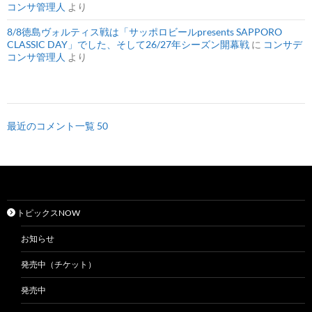
コンサ管理人
より
8/8徳島ヴォルティス戦は「サッポロビールpresents SAPPORO
CLASSIC DAY」でした、そして26/27年シーズン開幕戦
に
コンサデ
コンサ管理人
より
最近のコメント一覧 50
トピックスNOW
お知らせ
発売中（チケット）
発売中