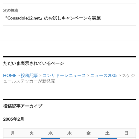
ナ
次の投稿
ビ
『Consadole12.net』のお試しキャンペーンを実施
ゲ
ー
シ
ョ
ただいま表示されているページ
ン
HOME
>
投稿記事
>
コンサドーレニュース
>
ニュース2005
> スケジ
ュールステッカーが新発売
投稿記事アーカイブ
2005年2月
月
火
水
木
金
土
日