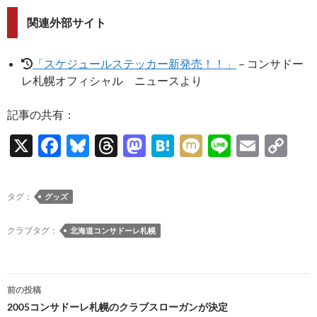
関連外部サイト
「スケジュールステッカー新発売！！」
– コンサドー
レ札幌オフィシャル ニュースより
記事の共有：
X
F
Bl
T
M
H
M
Li
E
C
ac
u
hr
as
at
ixi
n
m
o
e
es
e
to
e
e
ail
p
タグ：
グッズ
b
k
a
d
n
y
o
y
ds
o
a
Li
クラブタグ：
北海道コンサドーレ札幌
o
n
n
k
k
投
前の投稿
稿
2005コンサドーレ札幌のクラブスローガンが決定