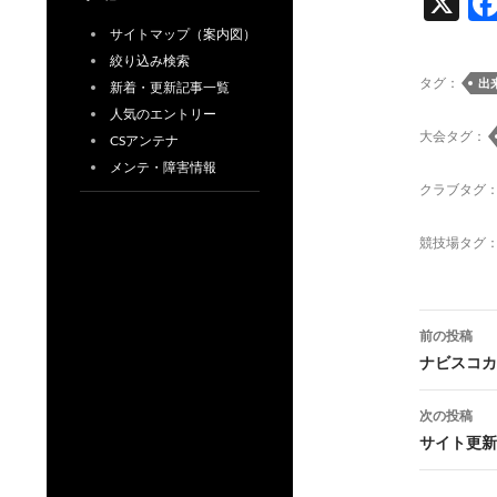
X
サイトマップ（案内図）
絞り込み検索
タグ：
出
新着・更新記事一覧
人気のエントリー
大会タグ：
CSアンテナ
メンテ・障害情報
クラブタグ
競技場タグ
投
前の投稿
稿
ナビスコカ
ナ
次の投稿
ビ
サイト更新
ゲ