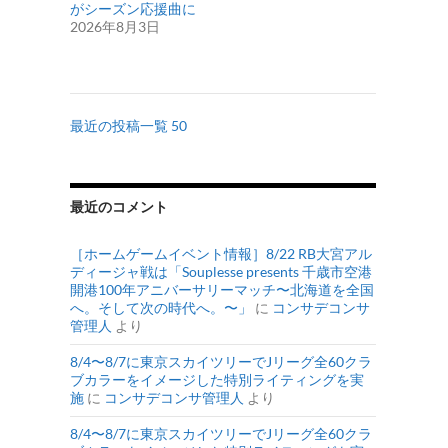
がシーズン応援曲に
2026年8月3日
最近の投稿一覧 50
最近のコメント
［ホームゲームイベント情報］8/22 RB大宮アル
ディージャ戦は「Souplesse presents 千歳市空港
開港100年アニバーサリーマッチ〜北海道を全国
へ。そして次の時代へ。〜」
に
コンサデコンサ
管理人
より
8/4〜8/7に東京スカイツリーでJリーグ全60クラ
ブカラーをイメージした特別ライティングを実
施
に
コンサデコンサ管理人
より
8/4〜8/7に東京スカイツリーでJリーグ全60クラ