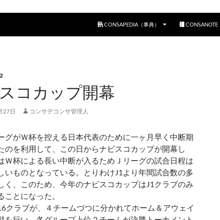
コンテンツへスキップ
CONSAPEDIA（事典）
CONSANOT
2
スコカップ開幕
月27日
コンサデコンサ管理人
グがＷ杯を控える日本代表のために一ヶ月早く中断期
たのを利用して、この日からナビスコカップが開幕し
はＷ杯による長い中断が入るためＪリーグの試合日程は
しいものとなっている。とりわけJ1より年間試合数の多
厳しく、このため、今年のナビスコカップはJ1クラブのみ
ることになった。
6クラブが、４チームづつに分かれてホーム＆アウェイ
戦を行い、各グループ上位２チームが決勝トーナメント