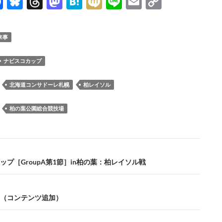
F
Bl
T
M
H
M
Li
E
C
ac
u
hr
as
at
ixi
n
m
o
e
es
e
to
e
e
ail
p
来事
b
k
a
d
n
y
o
y
ds
o
a
Li
ナビスコカップ
o
n
n
：
北海道コンサドーレ札幌
柏レイソル
k
k
：
柏の葉公園総合競技場
ップ［GroupA第1節］in柏の葉：柏レイソル戦
（コンテンツ追加）