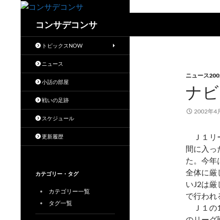
検
コンサデコンサ
索
トピックスNOW
ニュース
ニュース200
小話の部屋
ナビ
戦いの足跡
2002年4
スケジュール
Ｊ１リー
更新履歴
間に入っ
た。今年
全体に厳
カテゴリー・タグ
いJ2は
カテゴリー一覧
で行われ
タグ一覧
Ｊ１の1
のリーグ