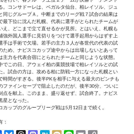
る。コンサドーレは、ベガルタ仙台、柏レイソル、ジュ
と同じグループＡ。中断までのリーグ戦７試合の結果は
で最下位に沈んだ札幌、代表に選手がとられたチームが
いえ、どこまで立て直せるかが見所。とはいえ、札幌も
補強外国人選手に見切りをつけて選手起用からはずす上
選手は手術で欠場。若手の主力３人が各世代の代表の試
のため、ナビスコカップ途中からは出場しないとあって
は主力を代表合宿にとられたチームと同じような状態。
でこの日、アウェイ柏の葉競技場で柏レイソルとの試
た。試合の方は、攻める柏に防戦一方になった札幌とい
で時間がすぎる。後半PKを相手に与える最大のピンチも
のファインセーブで阻止したのだが、後半30分、ついに
制点を献上。このまま、盛り返せず、試合終了。ナビス
黒星となった。
カップのグループリーグ戦は5月12日まで続く。
有：