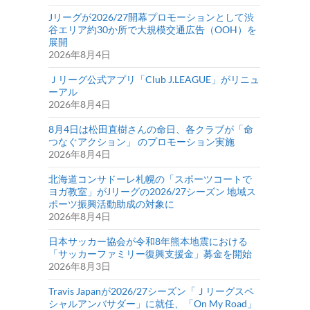
Jリーグが2026/27開幕プロモーションとして渋
谷エリア約30か所で大規模交通広告（OOH）を
展開
2026年8月4日
Ｊリーグ公式アプリ「Club J.LEAGUE」がリニュ
ーアル
2026年8月4日
8月4日は松田直樹さんの命日、各クラブが「命
つなぐアクション」 のプロモーション実施
2026年8月4日
北海道コンサドーレ札幌の「スポーツコートで
ヨガ教室」がJリーグの2026/27シーズン 地域ス
ポーツ振興活動助成の対象に
2026年8月4日
日本サッカー協会が令和8年熊本地震における
「サッカーファミリー復興支援金」募金を開始
2026年8月3日
Travis Japanが2026/27シーズン「Ｊリーグスペ
シャルアンバサダー」に就任、「On My Road」