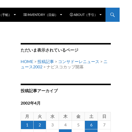
E（手帖）
INVENTORY（目録）
ABOUT（手引）
ただいま表示されているページ
HOME
>
投稿記事
>
コンサドーレニュース
>
ニ
ュース2002
> ナビスコカップ開幕
投稿記事アーカイブ
2002年4月
月
火
水
木
金
土
日
1
2
3
4
5
6
7