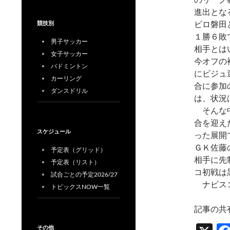
進出とな
ビロ磐田
競技別
１勝６敗
男子サッカー
相手とは
女子サッカー
今オフの
バドミントン
にビジュ
カーリング
合に参加
ダンスドリル
は、状況
そんな中
合を迎え
スケジュール
った展開
ＧＫ佐藤
予定表（グリッド）
相手に先
予定表（リスト）
コ初戦は
試合ごとの予定2026/27
ナビスコ
トピックスNOW一覧
記事の共
その他