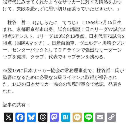
役時代にみせてくれたようなサッカーに対する情熱をぶつ
けて、失敗を恐れずに思い切り頑張っていただきたい。』
柱谷 哲二（はしらたに てつじ）：1964年7月15日生
まれ、京都府京都市出身、試合出場歴：日本リーグ97試合2
得点3アシスト、Jリーグ183試合13得点、日本代表72試合6
得点（国際Aマッチ）。日産自動車、ヴェルディ川崎でプレ
ー。センターバックとしてＤＦラインで強烈なリーダーシ
ップを発揮。クラブ、代表でキャプテンを務める。
※翌1/9に日本サッカー協会の常務理事会で、柱谷哲二氏が
監督になるために必要なＳ級ライセンス取得が報告され
た。1/17の日本サッカー協会の常務理事会で承認、発表さ
れた。
記事の共有：
X
F
Bl
T
M
H
M
Li
E
C
ac
u
hr
as
at
ixi
n
m
o