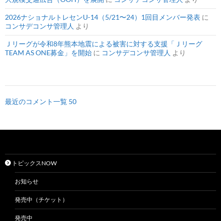
2026ナショナルトレセンU-14（5/21〜24）1回目メンバー発表
に
コンサデコンサ管理人
より
Ｊリーグが令和8年熊本地震による被害に対する支援「Ｊリーグ
TEAM AS ONE募金」を開始
に
コンサデコンサ管理人
より
最近のコメント一覧 50
トピックスNOW
お知らせ
発売中（チケット）
発売中