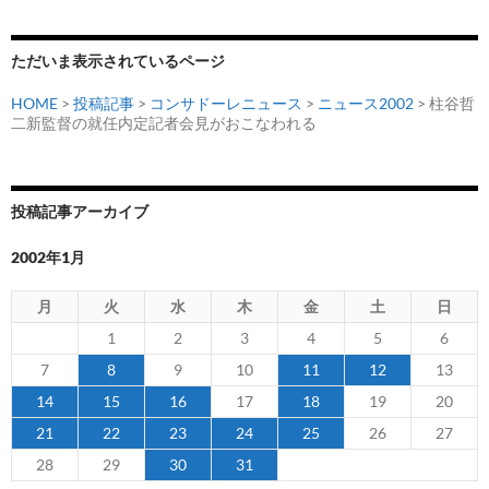
シ
ョ
ただいま表示されているページ
ン
HOME
>
投稿記事
>
コンサドーレニュース
>
ニュース2002
> 柱谷哲
二新監督の就任内定記者会見がおこなわれる
投稿記事アーカイブ
2002年1月
月
火
水
木
金
土
日
1
2
3
4
5
6
7
8
9
10
11
12
13
14
15
16
17
18
19
20
21
22
23
24
25
26
27
28
29
30
31