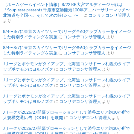
［ホームゲームイベント情報］8/22 RB大宮アルディージャ戦は
「Souplesse presents 千歳市空港開港100年アニバーサリーマッチ〜
北海道を全国へ。そして次の時代へ。〜」
に
コンサデコンサ管理人
より
8/4〜8/7に東京スカイツリーでJリーグ全60クラブカラーをイメージ
した特別ライティングを実施
に
コンサデコンサ管理人
より
8/4〜8/7に東京スカイツリーでJリーグ全60クラブカラーをイメージ
した特別ライティングを実施
に
コンサデコンサ管理人
より
Jリーグとポケモンがタイアップ、北海道コンサドーレ札幌のタイア
ップポケモンはヨルノズク
に
コンサデコンサ管理人
より
Jリーグとポケモンがタイアップ、北海道コンサドーレ札幌のタイア
ップポケモンはヨルノズク
に
コンサデコンサ管理人
より
Jリーグとポケモンがタイアップ、北海道コンサドーレ札幌のタイア
ップポケモンはヨルノズク
に
コンサデコンサ管理人
より
Jリーグが2026/27開幕プロモーションとして渋谷エリア約30か所で
大規模交通広告（OOH）を展開
に
コンサデコンサ管理人
より
Jリーグが2026/27開幕プロモーションとして渋谷エリア約30か所で
大規模交通広告（OOH）を展開
に
コンサデコンサ管理人
より