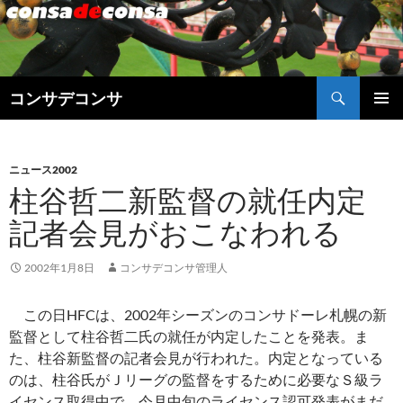
検
コンサデコンサ
索
コ
メインメ
ン
ニュー
テ
ン
ニュース2002
ツ
柱谷哲二新監督の就任内定
へ
記者会見がおこなわれる
ス
キ
ッ
2002年1月8日
コンサデコンサ管理人
プ
この日HFCは、2002年シーズンのコンサドーレ札幌の新
監督として柱谷哲二氏の就任が内定したことを発表。ま
た、柱谷新監督の記者会見が行われた。内定となっている
のは、柱谷氏がＪリーグの監督をするために必要なＳ級ラ
イセンス取得中で、今月中旬のライセンス認可発表がまだ