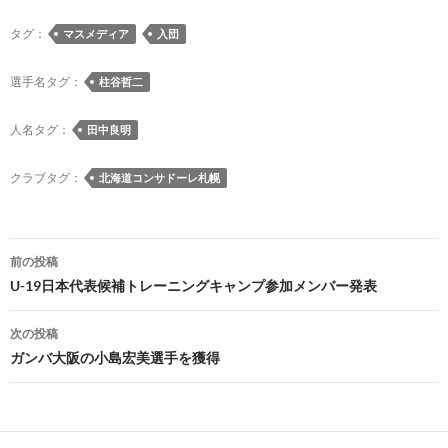
e
es
e
to
e
e
ail
p
タグ：
マスメディア
入団
b
k
a
d
n
y
o
y
ds
o
a
Li
選手名タグ：
柱谷哲二
o
n
n
人名タグ：
田中良明
k
k
クラブタグ：
北海道コンサドーレ札幌
投
前の投稿
稿
U-19日本代表候補トレーニングキャンプ参加メンバー発表
ナ
次の投稿
ビ
ガンバ大阪の小島宏美選手を獲得
ゲ
ー