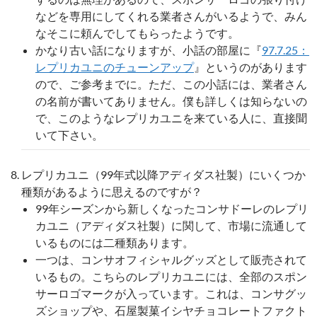
などを専用にしてくれる業者さんがいるようで、みん
なそこに頼んでしてもらったようです。
かなり古い話になりますが、小話の部屋に『
97.7.25：
レプリカユニのチューンアップ
』というのがあります
ので、ご参考までに。ただ、この小話には、業者さん
の名前が書いてありません。僕も詳しくは知らないの
で、このようなレプリカユニを来ている人に、直接聞
いて下さい。
レプリカユニ（99年式以降アディダス社製）にいくつか
種類があるように思えるのですが？
99年シーズンから新しくなったコンサドーレのレプリ
カユニ（アディダス社製）に関して、市場に流通して
いるものには二種類あります。
一つは、コンサオフィシャルグッズとして販売されて
いるもの。こちらのレプリカユニには、全部のスポン
サーロゴマークが入っています。これは、コンサグッ
ズショップや、石屋製菓イシヤチョコレートファクト