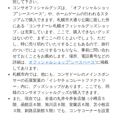
照して下さい。
コンサオフィシャルグッズは、「オフィシャルショッ
プ“シースペース”」や、ホームゲームの行われるスタ
ジアムで購入できます。札幌市大通り公園に面した所
にある「コンサドーレ札幌オフィシャルグッズショッ
プ」は充実しています。ここで、購入できないグッズ
はないので、まずここへ行くとよいでしょう。ただ
し、時に売り切れていたりすることもあるので、旅行
のついでによったりするつもりなら、事前に問い合わ
せておくことをお薦めします。場所、電話番号などの
詳細は、
オフィシャルショップ“シースペース”
に掲載
してあります。
札幌市内では、他にも、コンサドーレのメインスポン
サーの石屋製菓の「イシヤチョコレートファクトリ
ー」内に、グッズショップがあります。ここでも、同
様のコンサオフィシャルグッズが購入できます。
また、現在では、全道の丸井今井各店舗（小樽店５
階、函館店６階、旭川店６階、室蘭店６階、苫小牧店
３階、釧路店新館５階）でも、コンサコーナーを設置