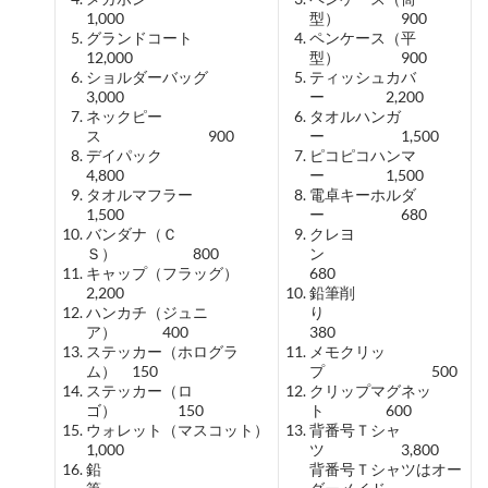
1,000
型） 900
グランドコート
ペンケース（平
12,000
型） 900
ショルダーバッグ
ティッシュカバ
3,000
ー 2,200
ネックピー
タオルハンガ
ス 900
ー 1,500
デイパック
ピコピコハンマ
4,800
ー 1,500
タオルマフラー
電卓キーホルダ
1,500
ー 680
バンダナ（Ｃ
クレヨ
Ｓ） 800
ン
キャップ（フラッグ）
680
2,200
鉛筆削
ハンカチ（ジュニ
り
ア） 400
380
ステッカー（ホログラ
メモクリッ
ム） 150
プ 500
ステッカー（ロ
クリップマグネッ
ゴ） 150
ト 600
ウォレット（マスコット）
背番号Ｔシャ
1,000
ツ 3,800
鉛
背番号Ｔシャツはオー