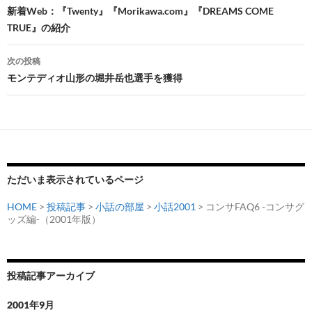
稿
新着Web：『Twenty』『Morikawa.com』『DREAMS COME
TRUE』の紹介
ナ
ビ
次の投稿
モンテディオ山形の堀井岳也選手を獲得
ゲ
ー
シ
ョ
ン
ただいま表示されているページ
HOME
>
投稿記事
>
小話の部屋
>
小話2001
> コンサFAQ6 -コンサグ
ッズ編-（2001年版）
投稿記事アーカイブ
2001年9月