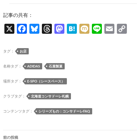
記事の共有：
X
F
Bl
T
M
H
M
Li
E
C
ac
u
hr
as
at
ixi
n
m
o
e
es
e
to
e
e
ail
p
タグ：
お店
b
k
a
d
n
y
o
y
ds
o
a
Li
名称タグ：
ADIDAS
石屋製菓
o
n
n
場所タグ：
E-SPO（シースペース）
k
k
クラブタグ：
北海道コンサドーレ札幌
コンテンツタグ：
シリーズもの：コンサドーレFAQ
投
前の投稿