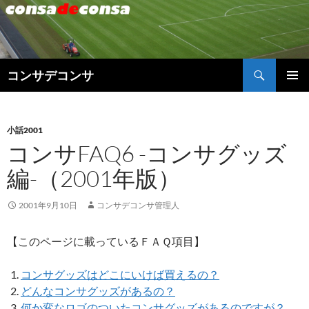
検
コンサデコンサ
索
コ
メインメ
ン
ニュー
テ
ン
小話2001
ツ
コンサFAQ6 -コンサグッズ
へ
編-（2001年版）
ス
キ
ッ
2001年9月10日
コンサデコンサ管理人
プ
【このページに載っているＦＡＱ項目】
コンサグッズはどこにいけば買えるの？
どんなコンサグッズがあるの？
何か変なロゴのついたコンサグッズがあるのですが？