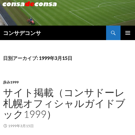
検
コンサデコンサ
索
コ
メインメ
ン
ニュー
テ
ン
日別アーカイブ: 1999年3月15日
ツ
へ
ス
キ
歩み1999
ッ
サイト掲載（コンサドーレ
プ
札幌オフィシャルガイドブ
ック1999）
1999年3月15日