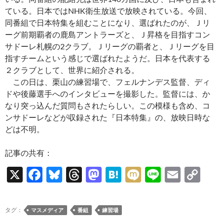
ている。日本ではNHK衛生放送で放映されている。今回、
同番組で日本特集を組むことになり、選ばれたのが、Ｊリ
ーグ前期覇者の鹿島アントラーズと、Ｊ昇格を目指すコン
サドーレ札幌の2クラブ。Ｊリーグの覇者と、Ｊリーグを目
指すチームという感じで選ばれたようだ。日本を代表する
２クラブとして、世界に紹介される。
この日は、栗山の練習場で、フェルナンデス監督、ディ
ドや後藤選手へのインタビューを撮影した。監督には、か
なり突っ込んだ質問もされたらしい。この模様も含め、コ
ンサドーレなどが収録された『日本特集』の、放映日時な
どは不明。
記事の共有：
X
F
Bl
T
M
H
M
Li
E
C
ac
u
hr
as
at
ixi
n
m
o
e
es
e
to
e
e
ail
p
タグ：
マスメディア
番組
練習場