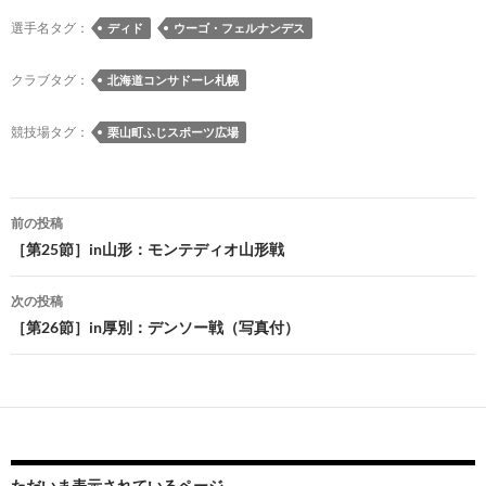
b
k
a
d
n
y
o
y
ds
o
a
Li
選手名タグ：
ディド
ウーゴ・フェルナンデス
o
n
n
クラブタグ：
北海道コンサドーレ札幌
k
k
競技場タグ：
栗山町ふじスポーツ広場
投
前の投稿
稿
［第25節］in山形：モンテディオ山形戦
ナ
次の投稿
ビ
［第26節］in厚別：デンソー戦（写真付）
ゲ
ー
シ
ョ
ただいま表示されているページ