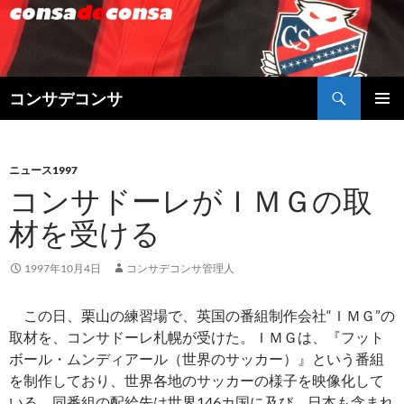
検
コンサデコンサ
索
コ
メインメ
ン
ニュー
テ
ン
ニュース1997
ツ
コンサドーレがＩＭＧの取
へ
材を受ける
ス
キ
ッ
1997年10月4日
コンサデコンサ管理人
プ
この日、栗山の練習場で、英国の番組制作会社“ＩＭＧ”の
取材を、コンサドーレ札幌が受けた。ＩＭＧは、『フット
ボール・ムンディアール（世界のサッカー）』という番組
を制作しており、世界各地のサッカーの様子を映像化して
いる。同番組の配給先は世界146カ国に及び、日本も含まれ