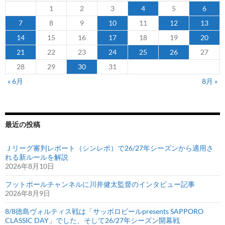
1
2
3
4
5
6
7
8
9
10
11
12
13
14
15
16
17
18
19
20
21
22
23
24
25
26
27
28
29
30
31
« 6月
8月 »
最近の投稿
Ｊリーグ審判レポート（シンレポ）で26/27年シーズンから適用さ
れる新ルールを解説
2026年8月10日
フットボールチャンネルに川井健太監督のインタビュー記事
2026年8月9日
8/8徳島ヴォルティス戦は「サッポロビールpresents SAPPORO
CLASSIC DAY」でした、そして26/27年シーズン開幕戦