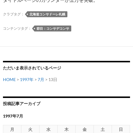
クラブタグ：
北海道コンサドーレ札幌
コンテンツタグ：
節目：コンサデコンサ
ただいま表示されているページ
HOME
>
1997年
>
7月
> 13日
投稿記事アーカイブ
1997年7月
月
火
水
木
金
土
日