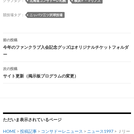
クラブタグ：
北海道コンサドーレ札幌
横浜Ｆ・マリノス
k
k
競技場タグ：
ニッパツ三ツ沢球技場
投
前の投稿
稿
今年のファンクラブ入会記念グッズはオリジナルチケットフォルダ
ー
ナ
ビ
次の投稿
サイト更新（掲示板プログラムの変更）
ゲ
ー
シ
ョ
ン
ただいま表示されているページ
HOME
>
投稿記事
>
コンサドーレニュース
>
ニュース1997
> Ｊリー