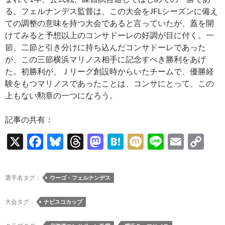
る。フェルナンデス監督は、この大会をJFLシーズンに備え
ての調整の意味を持つ大会であると言っていたが、蓋を開
けてみると予想以上のコンサドーレの好調が目に付く。一
節、二節と引き分けに持ち込んだコンサドーレであった
が、この三節横浜マリノス相手に記念すべき勝利をあげ
た。初勝利が、Ｊリーグ創設時からいたチームで、優勝経
験をもつマリノスであったことは、コンサにとって、この
上もない勲章の一つになろう。
記事の共有：
X
F
Bl
T
M
H
M
Li
E
C
ac
u
hr
as
at
ixi
n
m
o
e
es
e
to
e
e
ail
p
選手名タグ：
ウーゴ・フェルナンデス
b
k
a
d
n
y
o
y
ds
o
a
Li
大会タグ：
ナビスコカップ
o
n
n