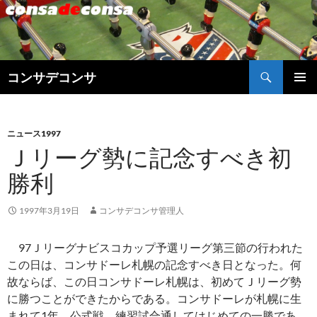
検
コンサデコンサ
索
コ
メインメ
ン
ニュー
テ
ン
ニュース1997
ツ
Ｊリーグ勢に記念すべき初
へ
勝利
ス
キ
ッ
1997年3月19日
コンサデコンサ管理人
プ
97Ｊリーグナビスコカップ予選リーグ第三節の行われた
この日は、コンサドーレ札幌の記念すべき日となった。何
故ならば、この日コンサドーレ札幌は、初めてＪリーグ勢
に勝つことができたからである。コンサドーレが札幌に生
まれて1年、公式戦、練習試合通してはじめての一勝であ