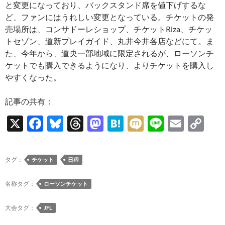
と変更になっており、バックスタンド席を値下げするな
ど、ファンにはうれしい変更となっている。チケットの発
売場所は、コンサドーレショップ、チケットRiza、チケッ
トセゾン、道新プレイガイド、丸井今井各店などにて。ま
た、今年から、道央一部地域に限定されるが、ローソンチ
ケットでも購入できるようになり、よりチケットを購入し
やすくなった。
記事の共有：
X
F
Bl
T
M
H
M
Li
E
C
ac
u
hr
as
at
ixi
n
m
o
e
es
e
to
e
e
ail
p
タグ：
チケット
日程
b
k
a
d
n
y
o
y
ds
o
a
Li
名称タグ：
ローソンチケット
o
n
n
大会タグ：
JFL
k
k