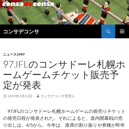
検
コンサデコンサ
索
コ
メインメ
ン
ニュー
テ
ン
ニュース1997
ツ
97JFLのコンサドーレ札幌ホ
へ
ームゲームチケット販売予
ス
キ
定が発表
ッ
プ
1997年3月13日
コンサデコンサ管理人
97JFLのコンサドーレ札幌ホームゲームの前売りチケット
の発売日程が発表された。それによると、道内開幕戦の売
り出しは、4/5から。今年は、座席の割り振りや券種が昨年