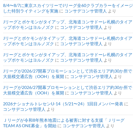
8/4〜8/7に東京スカイツリーでJリーグ全60クラブカラーをイメージ
した特別ライティングを実施
に
コンサデコンサ管理人
より
Jリーグとポケモンがタイアップ、北海道コンサドーレ札幌のタイア
ップポケモンはヨルノズク
に
コンサデコンサ管理人
より
Jリーグとポケモンがタイアップ、北海道コンサドーレ札幌のタイア
ップポケモンはヨルノズク
に
コンサデコンサ管理人
より
Jリーグとポケモンがタイアップ、北海道コンサドーレ札幌のタイア
ップポケモンはヨルノズク
に
コンサデコンサ管理人
より
Jリーグが2026/27開幕プロモーションとして渋谷エリア約30か所で
大規模交通広告（OOH）を展開
に
コンサデコンサ管理人
より
Jリーグが2026/27開幕プロモーションとして渋谷エリア約30か所で
大規模交通広告（OOH）を展開
に
コンサデコンサ管理人
より
2026ナショナルトレセンU-14（5/21〜24）1回目メンバー発表
に
コンサデコンサ管理人
より
Ｊリーグが令和8年熊本地震による被害に対する支援「Ｊリーグ
TEAM AS ONE募金」を開始
に
コンサデコンサ管理人
より