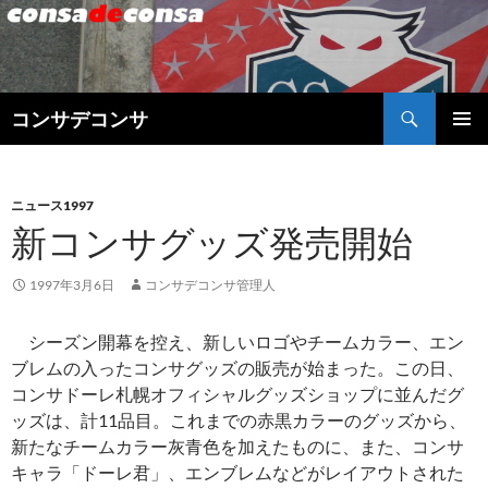
検
コンサデコンサ
索
コ
メインメ
ン
ニュー
テ
ン
ニュース1997
ツ
新コンサグッズ発売開始
へ
ス
1997年3月6日
コンサデコンサ管理人
キ
ッ
シーズン開幕を控え、新しいロゴやチームカラー、エン
プ
ブレムの入ったコンサグッズの販売が始まった。この日、
コンサドーレ札幌オフィシャルグッズショップに並んだグ
ッズは、計11品目。これまでの赤黒カラーのグッズから、
新たなチームカラー灰青色を加えたものに、また、コンサ
キャラ「ドーレ君」、エンブレムなどがレイアウトされた