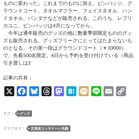
ものに変わった。これまでのものに加え、ピンバッジ、グ
ラウンドコート、タオルマフラー、フェイスタオル、ハン
ドタオル、バンダナなどが販売される。このうち、レプリ
カユニ、ピンバッジは4月になってから。
今年は通年販売のグッズの他に数量季節限定もののグッ
ズも販売される。グッズフリークにとってはたまらないも
のとなる。その第一段はグラウンドコート（￥10000）
で、先着500名限定。6日から予約を受け付けている（商品
引き渡しは2
記事の共有：
X
F
Bl
T
M
H
M
Li
E
C
ac
u
hr
as
at
ixi
n
m
o
e
es
e
to
e
e
ail
p
タグ：
グッズ
b
k
a
d
n
y
o
y
ds
o
a
Li
クラブタグ：
北海道コンサドーレ札幌