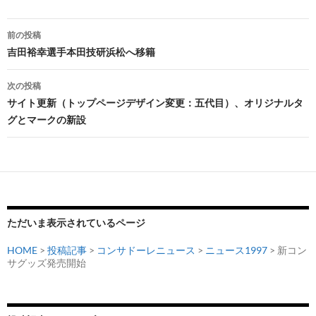
o
n
n
k
k
投
前の投稿
稿
吉田裕幸選手本田技研浜松へ移籍
ナ
次の投稿
ビ
サイト更新（トップページデザイン変更：五代目）、オリジナルタ
グとマークの新設
ゲ
ー
シ
ョ
ン
ただいま表示されているページ
HOME
>
投稿記事
>
コンサドーレニュース
>
ニュース1997
> 新コン
サグッズ発売開始