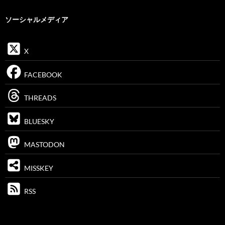
ソーシャルメディア
X
FACEBOOK
THREADS
BLUESKY
MASTODON
MISSKEY
RSS