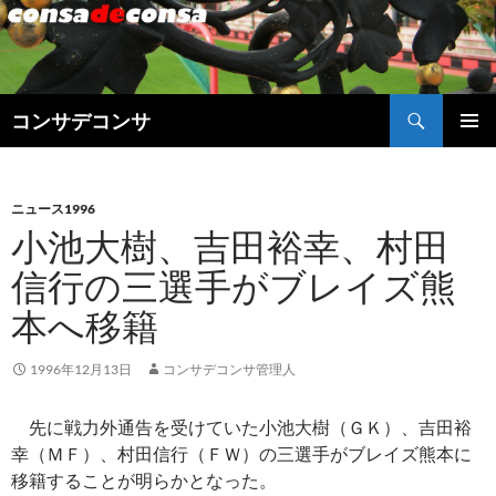
検
コンサデコンサ
索
コ
メインメ
ン
ニュー
テ
ン
ニュース1996
ツ
小池大樹、吉田裕幸、村田
へ
信行の三選手がブレイズ熊
ス
キ
本へ移籍
ッ
プ
1996年12月13日
コンサデコンサ管理人
先に戦力外通告を受けていた小池大樹（ＧＫ）、吉田裕
幸（ＭＦ）、村田信行（ＦＷ）の三選手がブレイズ熊本に
移籍することが明らかとなった。