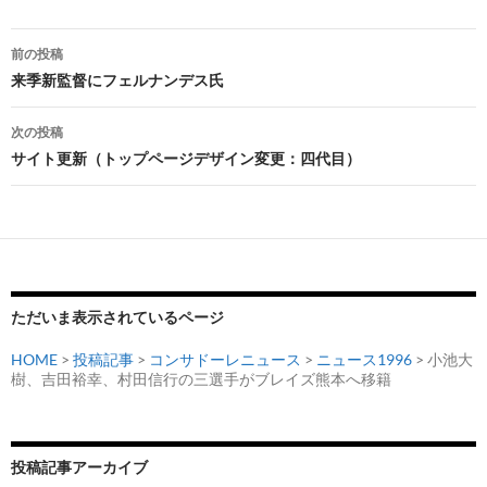
投
前の投稿
稿
来季新監督にフェルナンデス氏
ナ
次の投稿
ビ
サイト更新（トップページデザイン変更：四代目）
ゲ
ー
シ
ョ
ただいま表示されているページ
ン
HOME
>
投稿記事
>
コンサドーレニュース
>
ニュース1996
> 小池大
樹、吉田裕幸、村田信行の三選手がブレイズ熊本へ移籍
投稿記事アーカイブ