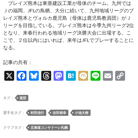
ブレイズ熊本は東亜建設工業が母体のチーム。九州では
Ｊの福岡、JFLの鳥栖、大分に続いて、九州地域リーグのブ
レイズ熊本とヴォルカ鹿児島（母体は鹿児島教員団）がＪ
リーグを目指している。ブレイズ熊本は今季九州リーグ2位
となり、来春行われる地域リーグ決勝大会に出場する。こ
こで、２位以内にはいれば、来年はJFLでプレーすることに
なる。
記事の共有：
X
F
Bl
T
M
H
M
Li
E
C
ac
u
hr
as
at
ixi
n
m
o
e
es
e
to
e
e
ail
p
タグ：
退団
b
k
a
d
n
y
o
y
ds
o
a
Li
選手名タグ：
村田信行
吉田裕幸
小池大樹
o
n
n
クラブタグ：
北海道コンサドーレ札幌
k
k