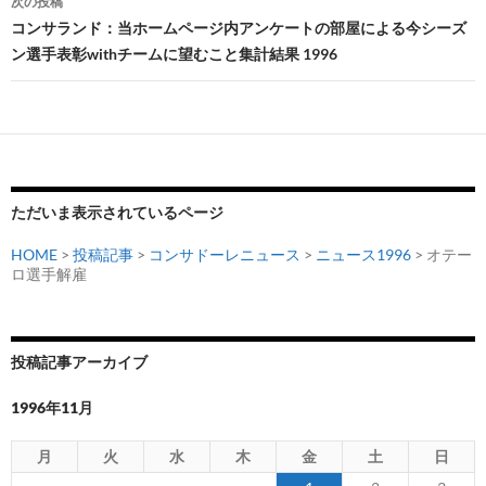
次の投稿
ビ
コンサランド：当ホームページ内アンケートの部屋による今シーズ
ン選手表彰withチームに望むこと集計結果 1996
ゲ
ー
シ
ョ
ン
ただいま表示されているページ
HOME
>
投稿記事
>
コンサドーレニュース
>
ニュース1996
> オテー
ロ選手解雇
投稿記事アーカイブ
1996年11月
月
火
水
木
金
土
日