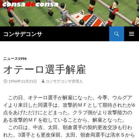
検
コンサデコンサ
索
コ
メインメ
ン
ニュー
テ
ン
ニュース1996
ツ
オテーロ選手解雇
へ
ス
1996年11月21日
コンサデコンサ管理人
キ
ッ
この日、オテーロ選手が解雇になった。今季、ウルグア
プ
イより来日した同選手は、攻撃的ＭＦとして期待されたが6
点をあげただけにとどまった。クラブ側がより攻撃能力の
ある攻撃的ＭＦを欲していることから、解雇となった。
この日は、中吉、太田、朝倉選手の契約更改交渉も行わ
れた。3選手とも更改保留。太田、朝倉両選手は清水Ｓから