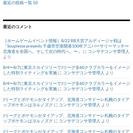
最近の投稿一覧 50
最近のコメント
［ホームゲームイベント情報］8/22 RB大宮アルディージャ戦は
「Souplesse presents 千歳市空港開港100年アニバーサリーマッチ〜
北海道を全国へ。そして次の時代へ。〜」
に
コンサデコンサ管理人
より
8/4〜8/7に東京スカイツリーでJリーグ全60クラブカラーをイメージ
した特別ライティングを実施
に
コンサデコンサ管理人
より
8/4〜8/7に東京スカイツリーでJリーグ全60クラブカラーをイメージ
した特別ライティングを実施
に
コンサデコンサ管理人
より
Jリーグとポケモンがタイアップ、北海道コンサドーレ札幌のタイア
ップポケモンはヨルノズク
に
コンサデコンサ管理人
より
Jリーグとポケモンがタイアップ、北海道コンサドーレ札幌のタイア
ップポケモンはヨルノズク
に
コンサデコンサ管理人
より
Jリーグとポケモンがタイアップ、北海道コンサドーレ札幌のタイア