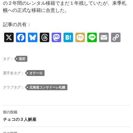
の２年間のレンタル移籍でまだ１年残していたが、来季札
幌への正式な移籍に合意した。
記事の共有：
X
F
Bl
T
M
H
M
Li
E
C
ac
u
hr
as
at
ixi
n
m
o
e
es
e
to
e
e
ail
p
タグ：
退団
b
k
a
d
n
y
o
y
ds
o
a
Li
選手名タグ：
オテーロ
o
n
n
クラブタグ：
北海道コンサドーレ札幌
k
k
投
前の投稿
稿
チェコの３人解雇
ナ