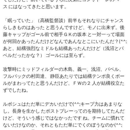
ス にはなってきたと思います。
「眠っていた」（高橋監督談）前半もそれなりにチャンス
らしきものはあった と思うんですけど、モノに出来ず。後
藤キャップがゴール前で相手ＧＫの坂本 と一対一って場面
が何回かあったんだけどなんであんなとこにいたんだ？(^^;
あと、結構強烈なミドルも結構あったんだけど（浅沼とパ
ベルだったかな？） ゴールには至らず。
攻撃時にミッドフィルダーの木島、義一、浅沼、パベル、
フルバックの村田達、 静臣あたりでは結構テンポ良くボー
ルがまわってたと思うんだけど、ＦＷの２ 人が結構役立た
ずでしたね。
ルボシュはただ単にデカいだけで(^^;キープ力はあまりな
し。長身を生かし たポストプレーってのを期待してたんだ
けど、そういう感じではなかったです ね。チームに慣れて
ないだけなのか、それともただ単にでくのぼうなのか(^^;