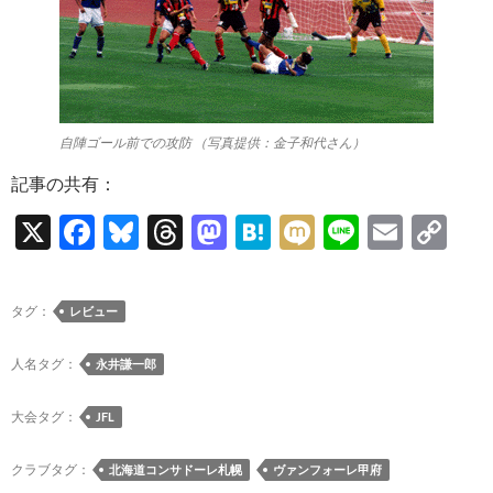
自陣ゴール前での攻防 （写真提供：金子和代さん）
記事の共有：
X
F
Bl
T
M
H
M
Li
E
C
ac
u
hr
as
at
ixi
n
m
o
e
es
e
to
e
e
ail
p
タグ：
レビュー
b
k
a
d
n
y
o
y
ds
o
a
Li
人名タグ：
永井謙一郎
o
n
n
大会タグ：
JFL
k
k
クラブタグ：
北海道コンサドーレ札幌
ヴァンフォーレ甲府