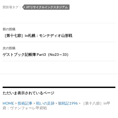
競技場タグ：
JITリサイクルインクスタジアム
投
前の投稿
稿
［第十七節］in札幌：モンテディオ山形戦
ナ
次の投稿
ビ
ゲストブック記帳簿 Part3（No23～33）
ゲ
ー
シ
ョ
ただいま表示されているページ
ン
HOME
>
投稿記事
>
戦いの足跡
>
観戦記1996
> ［第十八節］in甲
府：ヴァンフォーレ甲府戦