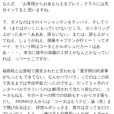
なんざ、「お客様からお金もらえるプレイ」クラスには充
分イッてると 思いますね。
で、ダメなのはそのイーシャンテンをテンパイ、そしてツ
モ （またはロン）にもっていけないところ。 センタリング
上がったあー！あああ、誰もいない。 または、誰も上がっ
てねえ、しょうがねえ、後藤キャプテンが行くー！ ってオ
ーイ、そういう時はコータとかルボシュだろー！はあ
あ・・・。 本当に後半の加藤の１対１がなんとかなってい
れば、っつーとこですか。
福島戦と山形戦で露呈されたと言われる「選手間の約束事
がちっとも できてない。なんかバラバラ」ってのはこの目
で見るまでは半信半疑 だったのですよ。だって１ヶ月のイ
ンターバルでそういうのは 解消されて当たり前なのに。 コ
ータもねえ、サポーターの間での信頼もすっかりガタ落ち
だし、 MOMOさんからは「コータはもうクビ」論（笑）ま
で飛び出るほど。 拝啓ルボシュさま、貴方は立ってるだけ
でいいのよ、もう。 「俺は足も結構長いんだぜ」とボール