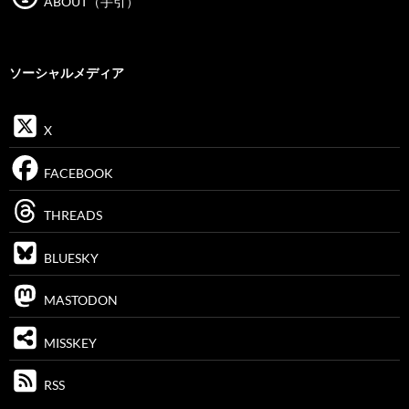
ABOUT（手引）
ソーシャルメディア
X
FACEBOOK
THREADS
BLUESKY
MASTODON
MISSKEY
RSS