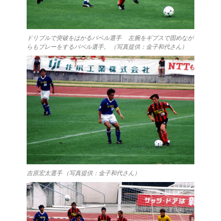
ドリブルで突破をはかるパベル選手 左腕をギプスで固めなが
らもプレーをするパベル選手。 （写真提供：金子和代さん）
吉原宏太選手 （写真提供：金子和代さん）