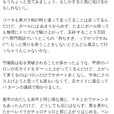
もうちょっと見てみましょう。もしかすると急に化けるか
もしれないし。
コータも東ガス戦の時と違って走ってることは走ってるん
だけど、ボールには あまりからめず。たまにボール持って
も無理にドリブルで駆け上がって、玉砕 すること５万回
(^^;専門用語でいうところの「持ちすぎ」ってやつですね
(^^; もっと周りを使うことをしないとどんどん孤立して行
っちゃうんじゃないかな。
守備面は右を突破されることが多かったような。甲府のバ
ロンが左サイドをダ ーっと上がってくるんだけど、上がっ
て来てるのはバロンだけでサポート全く なし、中央にクロ
ス上げようと思っても誰もいなくて、左サイドに孤立って
パ ターンの連続で助かりました。
後半の出だしも前半と同じ様な感じ、ＦＫとかでチャンス
もあったんだけど、 どうしても点にはならず。業を煮やし
たかペレイラがチョロチョロと前に上が りはじめる。ペレ