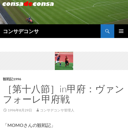
検
コンサデコンサ
索
コ
メインメ
ン
ニュー
テ
ン
ツ
へ
ス
キ
観戦記1996
ッ
［第十八節］in甲府：ヴァン
プ
フォーレ甲府戦
1996年8月29日
コンサデコンサ管理人
「MOMOさんの観戦記」