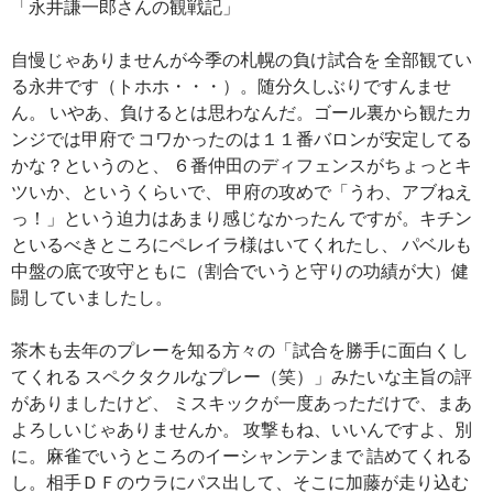
「永井謙一郎さんの観戦記」
自慢じゃありませんが今季の札幌の負け試合を 全部観てい
る永井です（トホホ・・・）。随分久しぶりですんませ
ん。 いやあ、負けるとは思わなんだ。ゴール裏から観たカ
ンジでは甲府で コワかったのは１１番バロンが安定してる
かな？というのと、 ６番仲田のディフェンスがちょっとキ
ツいか、というくらいで、 甲府の攻めで「うわ、アブねえ
っ！」という迫力はあまり感じなかったん ですが。キチン
といるべきところにペレイラ様はいてくれたし、 パベルも
中盤の底で攻守ともに（割合でいうと守りの功績が大）健
闘 していましたし。
茶木も去年のプレーを知る方々の「試合を勝手に面白くし
てくれる スペクタクルなプレー（笑）」みたいな主旨の評
がありましたけど、 ミスキックが一度あっただけで、まあ
よろしいじゃありませんか。 攻撃もね、いいんですよ、別
に。麻雀でいうところのイーシャンテンまで 詰めてくれる
し。相手ＤＦのウラにパス出して、そこに加藤が走り込む