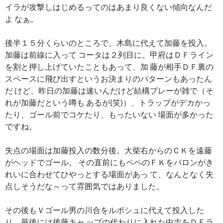
イラが攻撃しはじめるってのはあまり良くない傾向なんだ
よ なぁ。
後半１５分くらいのところで、木島に代えて加藤を投入。
加藤は前線に入って コータは２列目に。甲府はＤＦライン
を割と押し上げていたこともあって、加 藤が相手ＤＦ裏の
スペースに飛び出すというお決まりのパターンもあったん
だ けど、昨日の加藤は速いんだけど結構プレーが雑で（そ
れが加藤だという噂も あるが(笑)）、トラップがデカかっ
たり、ゴール前でコケたり、もったいない 場面が多かった
ですね。
失点の場面は加藤投入の数分後。大柴右からのＣＫを遠藤
がヘッドでゴール。 その直前にもペペのＦＫをバロンがき
れいに合わせてひやっとする場面があっ て、なんとなく失
点しそうだな～って雰囲気ではありました。
その後もＶゴール男の川合をルボシュに代えて投入した
り、最後には後藤キャ ップの代わりに入れた中吉をＤＦラ