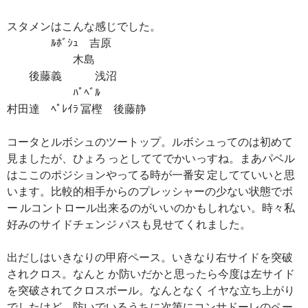
スタメンはこんな感じでした。
ﾙﾎﾞｼｭ 吉原
木島
後藤義 浅沼
ﾊﾟﾍﾞﾙ
村田達 ﾍﾟﾚｲﾗ 冨樫 後藤静
コータとルボシュのツートップ。ルボシュってのは初めて
見ましたが、ひょろ っとしててでかいっすね。まあパベル
はここのポジションやってる時が一番安 定してていいと思
います。比較的相手からのプレッシャーの少ない状態でボ
ー ルコントロール出来るのがいいのかもしれない。時々私
好みのサイドチェンジ パスも見せてくれました。
出だしはいきなりの甲府ペース。いきなり右サイドを突破
されクロス。なんと か防いだかと思ったら今度は左サイド
を突破されてクロスボール。なんとなく イヤな立ち上がり
でしたけど、防いでいるうちに次第にコンサドーレのペー