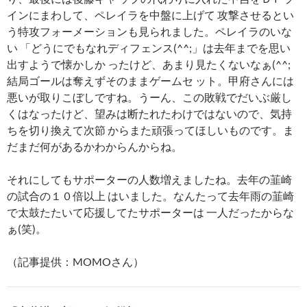
インにまわして、ペレイラを中盤に上げて 攻撃させるとい
う特攻フォーメーションも見られました。ペレイラのいな
い 「どうにでもなれディフェンス(^^;」は去年までを思い
出すようで懐かしか ったけど、あまり見たくないなぁ(^^;
結局ゴールは奪えずそのままゲームセ ット。甲府さんには
悪いが取りこぼしですね。うーん、この敗戦でだいぶ厳し
くはなったけど、望みは断たれたわけではないので、気持
ちを切り換えて次節 からまた頑張ってほしいものです。ま
だまだ何があるかわからんからね。
それにしてもサポーターの人数増えましたね。去年の韮崎
の試合の１０倍以上 はいました。なんたって去年雨の韮崎
で太鼓たたいて応援してたサポーターは 一人だったからな
ぁ(笑)。
（記事提供：MOMOさん）