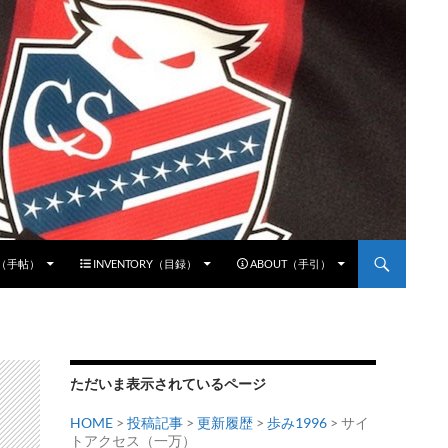
E（手帖）
INVENTORY（目録）
ABOUT（手引）
ただいま表示されているページ
HOME
>
投稿記事
>
更新履歴
>
歩み1996
> サイ
トアクセス（一万）