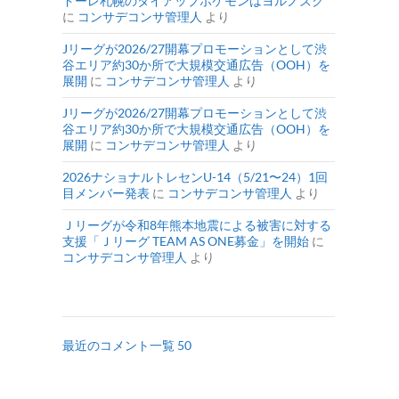
ドーレ札幌のタイアップポケモンはヨルノズク
に
コンサデコンサ管理人
より
Jリーグが2026/27開幕プロモーションとして渋
谷エリア約30か所で大規模交通広告（OOH）を
展開
に
コンサデコンサ管理人
より
Jリーグが2026/27開幕プロモーションとして渋
谷エリア約30か所で大規模交通広告（OOH）を
展開
に
コンサデコンサ管理人
より
2026ナショナルトレセンU-14（5/21〜24）1回
目メンバー発表
に
コンサデコンサ管理人
より
Ｊリーグが令和8年熊本地震による被害に対する
支援「Ｊリーグ TEAM AS ONE募金」を開始
に
コンサデコンサ管理人
より
最近のコメント一覧 50