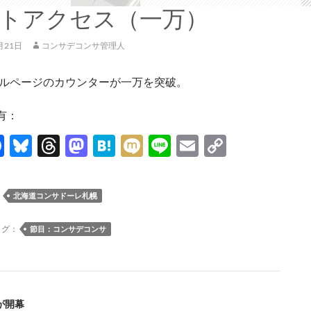
トアクセス（一万）
月21日
コンサデコンサ管理人
ルページのカウンターが一万を突破。
有：
F
Bl
T
M
H
M
Li
E
C
ac
u
hr
as
at
ixi
n
m
o
e
es
e
to
e
e
ail
p
：
北海道コンサドーレ札幌
b
k
a
d
n
y
o
y
ds
o
a
Li
タグ：
節目：コンサデコンサ
o
n
n
k
k
が開幕