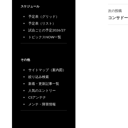
ナ
スケジュール
次の投稿
ビ
予定表（グリッド）
コンサドー
予定表（リスト）
ゲ
試合ごとの予定2026/27
ー
トピックスNOW一覧
シ
ョ
その他
ン
サイトマップ（案内図）
絞り込み検索
新着・更新記事一覧
人気のエントリー
CSアンテナ
メンテ・障害情報