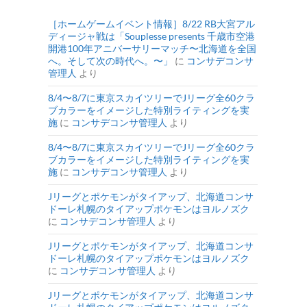
［ホームゲームイベント情報］8/22 RB大宮アル
ディージャ戦は「Souplesse presents 千歳市空港
開港100年アニバーサリーマッチ〜北海道を全国
へ。そして次の時代へ。〜」
に
コンサデコンサ
管理人
より
8/4〜8/7に東京スカイツリーでJリーグ全60クラ
ブカラーをイメージした特別ライティングを実
施
に
コンサデコンサ管理人
より
8/4〜8/7に東京スカイツリーでJリーグ全60クラ
ブカラーをイメージした特別ライティングを実
施
に
コンサデコンサ管理人
より
Jリーグとポケモンがタイアップ、北海道コンサ
ドーレ札幌のタイアップポケモンはヨルノズク
に
コンサデコンサ管理人
より
Jリーグとポケモンがタイアップ、北海道コンサ
ドーレ札幌のタイアップポケモンはヨルノズク
に
コンサデコンサ管理人
より
Jリーグとポケモンがタイアップ、北海道コンサ