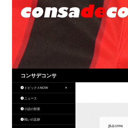
検
コンサデコンサ
索
トピックスNOW
ニュース
小話の部屋
戦いの足跡
歩み1996