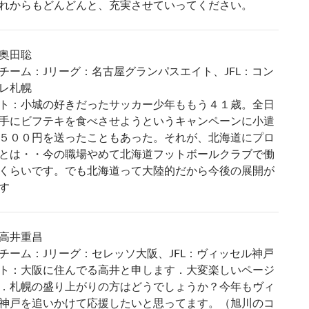
れからもどんどんと、充実させていってください。
奥田聡
チーム：Jリーグ：名古屋グランパスエイト、JFL：コン
レ札幌
ト：小城の好きだったサッカー少年ももう４１歳。全日
手にビフテキを食べさせようというキャンペーンに小遣
５００円を送ったこともあった。それが、北海道にプロ
とは・・今の職場やめて北海道フットボールクラブで働
くらいです。でも北海道って大陸的だから今後の展開が
す
高井重昌
チーム：Jリーグ：セレッソ大阪、JFL：ヴィッセル神戸
ト：大阪に住んでる高井と申します．大変楽しいページ
．札幌の盛り上がりの方はどうでしょうか？今年もヴィ
神戸を追いかけて応援したいと思ってます。（旭川のコ