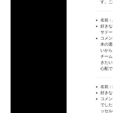
す。こ
名前：
好きな
サドー
コメン
本の選
いから
チーム
きたい
心配で
名前：
好きな
コメン
でした
ッセル