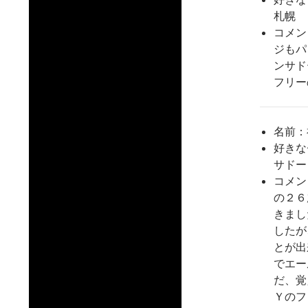
札幌
コメン
ジもパ
ンサド
フリー
名前：
好きな
サドー
コメン
の２６
きまし
したが
とが出
でエー
だ、覚
Ｙのフ