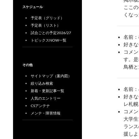
ここの
スケジュール
くなっ
予定表（グリッド）
予定表（リスト）
試合ごとの予定2026/27
名前：
トピックスNOW一覧
好きな
コメン
す。是
その他
鳥栖と
サイトマップ（案内図）
絞り込み検索
名前：
新着・更新記事一覧
好きな
人気のエントリー
レ札幌
CSアンテナ
コメン
メンテ・障害情報
大学生
ランス
援しよ