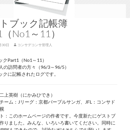
トブック記帳簿
t1（No1～11）
月30日
コンサデコンサ管理人
クPart1（No1～11）
人の訪問者の方々（96/3～96/5）
ックに記帳されたログです。
二上英樹（にかみひでき）
チーム：Jリーグ：京都パープルサンガ、JFL：コンサド
幌
ト：このホームページの作者です。今度新たにゲストブ
作りました。みんな、いろいろ書いてください。同時に
/BBSもできたので、討論なぞはそちらでお願いします。