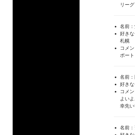
リーグ
名前：
好きな
札幌
コメン
ポート
名前：
好きな
コメン
よいよ
幸先い
名前：
好きな