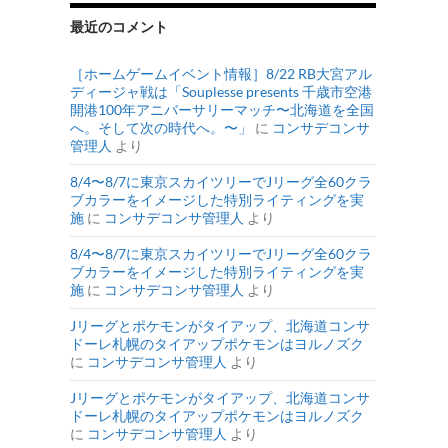
最近のコメント
［ホームゲームイベント情報］8/22 RB大宮アル
ディージャ戦は「Souplesse presents 千歳市空港
開港100年アニバーサリーマッチ〜北海道を全国
へ。そして次の時代へ。〜」
に
コンサデコンサ
管理人
より
8/4〜8/7に東京スカイツリーでJリーグ全60クラ
ブカラーをイメージした特別ライティングを実
施
に
コンサデコンサ管理人
より
8/4〜8/7に東京スカイツリーでJリーグ全60クラ
ブカラーをイメージした特別ライティングを実
施
に
コンサデコンサ管理人
より
Jリーグとポケモンがタイアップ、北海道コンサ
ドーレ札幌のタイアップポケモンはヨルノズク
に
コンサデコンサ管理人
より
Jリーグとポケモンがタイアップ、北海道コンサ
ドーレ札幌のタイアップポケモンはヨルノズク
に
コンサデコンサ管理人
より