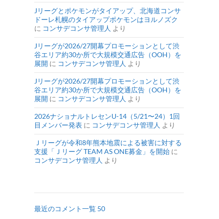
Jリーグとポケモンがタイアップ、北海道コンサ
ドーレ札幌のタイアップポケモンはヨルノズク
に
コンサデコンサ管理人
より
Jリーグが2026/27開幕プロモーションとして渋
谷エリア約30か所で大規模交通広告（OOH）を
展開
に
コンサデコンサ管理人
より
Jリーグが2026/27開幕プロモーションとして渋
谷エリア約30か所で大規模交通広告（OOH）を
展開
に
コンサデコンサ管理人
より
2026ナショナルトレセンU-14（5/21〜24）1回
目メンバー発表
に
コンサデコンサ管理人
より
Ｊリーグが令和8年熊本地震による被害に対する
支援「Ｊリーグ TEAM AS ONE募金」を開始
に
コンサデコンサ管理人
より
最近のコメント一覧 50