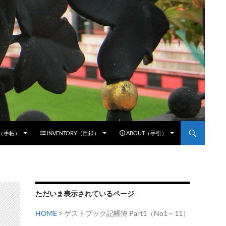
E（手帖）
INVENTORY（目録）
ABOUT（手引）
ただいま表示されているページ
HOME
> ゲストブック記帳簿 Part1（No1～11）