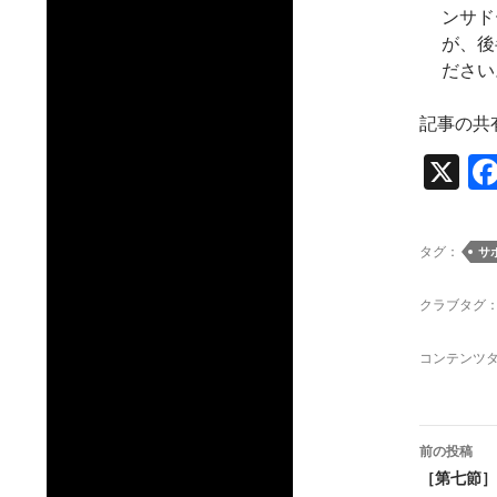
ンサド
が、後
ださい
記事の共
X
タグ：
サ
クラブタグ
コンテンツ
投
前の投稿
稿
［第七節］