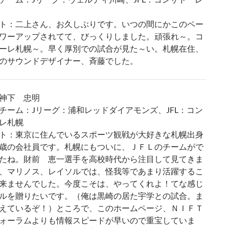
ト：二上さん、お久しぶりです。いつの間にかこのペー
ワーアップされてて、びっくりしました。頑張れ～。コ
ーレ札幌～。早く厚別での試合が見た～い。札幌在住、
のサウンドデザイナー、斉藤でした。
神下 忠明
チーム：Jリーグ：浦和レッドダイアモンズ、JFL：コン
レ札幌
ト：東京に住んでいるスポーツ観戦が大好きな札幌出身
歳の会社員です。札幌にもついに、ＪＦＬのチームがで
たね。財前 恵一選手を高校時代から注目して見てきま
、マリノス、レイソルでは、怪我等であまり活躍するこ
来ませんでした。今度こそは、やってくれよ！てな感じ
ルを贈りたいです。（俺は黒崎の居た宇学との試合。ま
えているぞ！）ところで、このホームページ、ＮＩＦＴ
ォーラムよりも情報スピードが早いので重宝していま