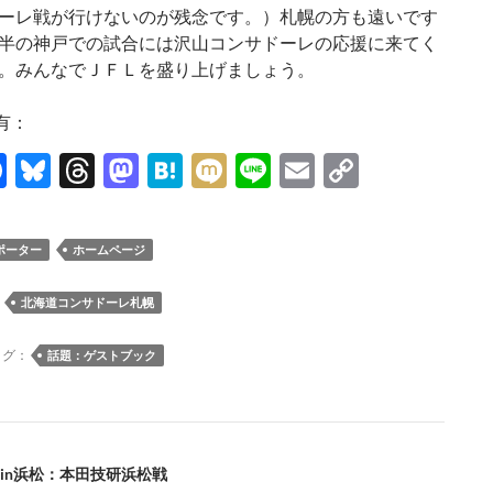
ーレ戦が行けないのが残念です。）札幌の方も遠いです
半の神戸での試合には沢山コンサドーレの応援に来てく
。みんなでＪＦＬを盛り上げましょう。
有：
F
Bl
T
M
H
M
Li
E
C
ac
u
hr
as
at
ixi
n
m
o
e
es
e
to
e
e
ail
p
ポーター
ホームページ
b
k
a
d
n
y
o
y
ds
o
a
Li
：
北海道コンサドーレ札幌
o
n
n
タグ：
話題：ゲストブック
k
k
in浜松：本田技研浜松戦