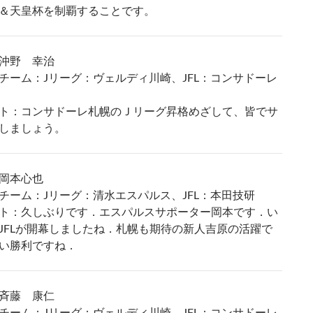
＆天皇杯を制覇することです。
沖野 幸治
チーム：Jリーグ：ヴェルディ川崎、JFL：コンサドーレ
ト：コンサドーレ札幌のＪリーグ昇格めざして、皆でサ
しましょう。
岡本心也
チーム：Jリーグ：清水エスパルス、JFL：本田技研
ト：久しぶりです．エスパルスサポーター岡本です．い
JFLが開幕しましたね．札幌も期待の新人吉原の活躍で
い勝利ですね．
斉藤 康仁
チーム：Jリーグ：ヴェルディ川崎、JFL：コンサドーレ