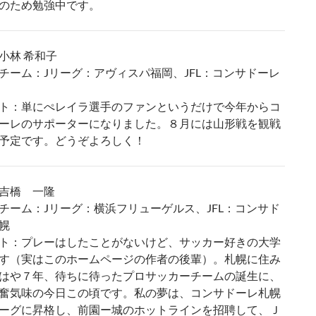
のため勉強中です。
小林 希和子
チーム：Jリーグ：アヴィスパ福岡、JFL：コンサドーレ
ト：単にぺレイラ選手のファンというだけで今年からコ
ーレのサポーターになりました。８月には山形戦を観戦
予定です。どうぞよろしく！
吉橋 一隆
チーム：Jリーグ：横浜フリューゲルス、JFL：コンサド
幌
ト：プレーはしたことがないけど、サッカー好きの大学
す（実はこのホームページの作者の後輩）。札幌に住み
はや７年、待ちに待ったプロサッカーチームの誕生に、
奮気味の今日この頃です。私の夢は、コンサドーレ札幌
ーグに昇格し、前園ー城のホットラインを招聘して、Ｊ