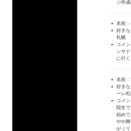
ジ作成
名前：
好きな
札幌
コメン
ンサド
に行く
名前：
好きな
ーレ札
コメン
院生で
始めて
やや興
がＪリ