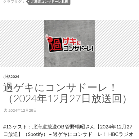
オ
クラブタグ：
北海道コンサドーレ札幌
ー
レ
年
間
優
秀
賞
2024
は
岡
小話2024
村
過ゲキにコンサドーレ！
大
（2024年12月27日放送回）
八
選
2024年12月28日
手
#13 ゲスト：北海道放送OB 管野暢昭さん【2024年12月27
日放送】（Spotify） – 過ゲキにコンサドーレ！ HBCラジオ