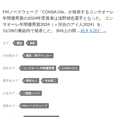
催
中
FMノースウェーブ「CONSA Ole」が発表するコンサオーレ
年間優秀賞の2024年受賞者は浅野雄也選手となった。 コン
サオーレ年間優秀賞2024（＝河合のアイ人2024）を、
FM
12/28の番組内で発表した。 SNS上の関 …
続きを読む
→
ノ
ー
タグ：
番組
表彰
ス
ウ
小分類タグ：
競技：男子サッカー
ェ
ー
項目タグ：
コンサオーレ年間優秀賞
CONSA OLE
ブ
「CON
選手名タグ：
岡村大八
河合竜二
Ole」
の
人名タグ：
二階堂ハイジ
コ
ン
名称タグ：
FMノースウェーブ
サ