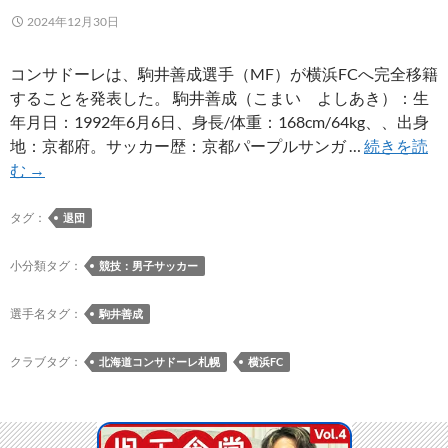
画
2024年12月30日
が
公
コンサドーレは、駒井善成選手（MF）が横浜FCへ完全移籍
開
することを発表した。 駒井善成（こまい よしあき）：生
年月日：1992年6月6日、身長/体重：168cm/64kg、、出身
地：京都府。サッカー歴：京都パープルサンガ …
続きを読
駒
む
→
井
善
タグ：
退団
成
選
小分類タグ：
競技：男子サッカー
手
が
選手名タグ：
駒井善成
横
浜
クラブタグ：
北海道コンサドーレ札幌
横浜FC
FC
へ
完