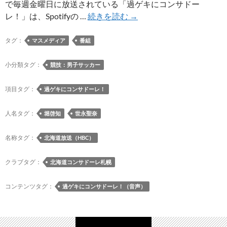
で毎週金曜日に放送されている「過ゲキにコンサドー
過
レ！」は、Spotifyの …
続きを読む
→
ゲ
キ
タグ：
マスメディア
番組
に
コ
小分類タグ：
競技：男子サッカー
ン
サ
項目タグ：
過ゲキにコンサドーレ！
ド
ー
人名タグ：
堀啓知
世永聖奈
レ！
（2024
名称タグ：
北海道放送（HBC）
年
12
クラブタグ：
北海道コンサドーレ札幌
月
27
コンテンツタグ：
過ゲキにコンサドーレ！（音声）
日
放
送