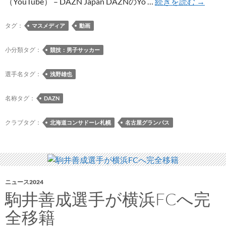
DAZN
（YouTube） – DAZN Japan DAZNのYo …
続きを読む
→
の
YouTub
タグ：
マスメディア
動画
サ
イ
小分類タグ：
競技：男子サッカー
ト
で
選手名タグ：
浅野雄也
浅
野
名称タグ：
DAZN
雄
也
クラブタグ：
北海道コンサドーレ札幌
名古屋グランパス
選
手
の
プ
レ
ニュース2024
駒井善成選手が横浜FCへ完
ー
集
全移籍
動