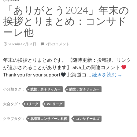
「ありがとう2024」年末の
挨拶とりまとめ：コンサド
ーレ他
2024年12月31日
2件のコメント
年末の挨拶とりまとめです。 【随時更新：投稿後、リンク
が追加されることがあります】 SNS上の関連コメント
「あ
Thank you for your support
北海道コ …
続きを読む
→
り
が
小分類タグ：
競技：男子サッカー
競技：女子サッカー
と
う
大会タグ：
Jリーグ
WEリーグ
2024」
年
クラブタグ：
北海道コンサドーレ札幌
コンサドールズ
末
の