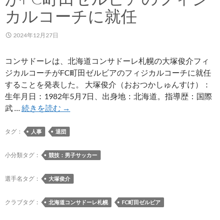
回
カルコーチに就任
全
日
2024年12月27日
本
U-
12
コンサドーレは、北海道コンサドーレ札幌の大塚俊介フィ
サ
ジカルコーチがFC町田ゼルビアのフィジカルコーチに就任
ッ
することを発表した。 大塚俊介（おおつかしゅんすけ）：
カ
生年月日：1982年5月7日、出身地：北海道。指導歴：国際
ー
大
武 …
続きを読む
→
選
塚
手
俊
タグ：
人事
退団
権
介
大
フ
小分類タグ：
競技：男子サッカー
会
ィ
で
ジ
選手名タグ：
大塚俊介
1
カ
次
ル
クラブタグ：
北海道コンサドーレ札幌
FC町田ゼルビア
ラ
コ