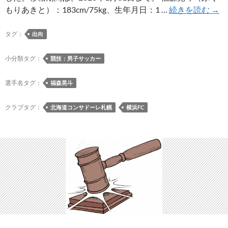
動
横
もりあきと）：183cm/75kg、生年月日：1 …
続きを読む
→
画
浜
が
FC
タグ：
出向
公
に
開
期
小分類タグ：
競技：男子サッカー
（児
限
玉
付
選手名タグ：
福森晃斗
食
き
堂
移
クラブタグ：
北海道コンサドーレ札幌
横浜FC
Vol.4
籍
鮭
し
の
て
ク
い
リ
た
ー
福
ム
森
煮）
晃
斗