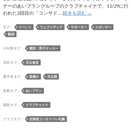
ナーのあいプラングループのクラブチャイナで、11/29に行
あ
われた2回目の「コンサド …
続きを読む
→
い
プ
タグ：
イベント
ウェブメディア
サポーター
スポンサー
ラ
動画
ン
の
小分類タグ：
競技：男子サッカー
ク
ラ
項目タグ：
児玉食堂
ブ
チ
選手名タグ：
原康介
児玉潤
ャ
イ
名称タグ：
あいプラン
ナ
で
場所タグ：
クラブチャイナ
行
わ
クラブタグ：
北海道コンサドーレ札幌
れ