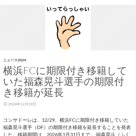
た
「コ
ン
サ
ド
ー
レ
児
玉
ニュース2024
潤
横浜FCに期限付き移籍して
の
いた福森晃斗選手の期限付
児
玉
き移籍が延長
食
堂」
2024年12月29日
の
レ
コンサドーレは、12/29、横浜FCに期限付き移籍していた
シ
福森晃斗選手（DF）の期限付き移籍を延長することを発表
ピ
した。移籍期間は、2026年1月31日まで。 福森晃斗（ふく