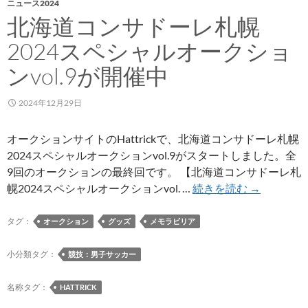
選
ニュース2024
手
北海道コンサドーレ札幌
の
2024スペシャルオークショ
期
限
ンvol.9が開催中
付
き
2024年12月29日
移
籍
オークションサイトのHattrickで、北海道コンサドーレ札幌
が
2024スペシャルオークションvol.9がスタートしました。全
延
9回のオークションの最終回です。 【北海道コンサドーレ札
長
北
幌2024スペシャルオークションvol. …
続きを読む
→
海
道
タグ：
オークション
グッズ
メモラビリア
コ
ン
小分類タグ：
競技：男子サッカー
サ
ド
名称タグ：
HATTRICK
ー