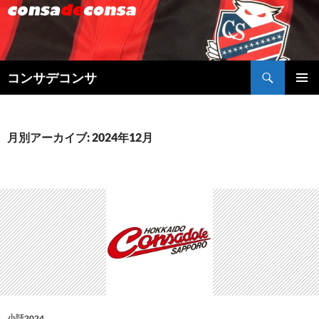
検
コンサデコンサ
索
コ
メインメ
ン
ニュー
テ
ン
月別アーカイブ: 2024年12月
ツ
へ
ス
キ
ッ
プ
小話2024