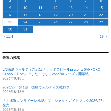
2
3
4
5
6
7
8
に
9
10
11
12
13
14
15
就
16
17
18
19
20
21
22
任
23
24
25
26
27
28
29
30
31
« 11月
1月 »
最近の投稿
8/8徳島ヴォルティス戦は「サッポロビールpresents SAPPORO
CLASSIC DAY」でした、そして26/27年シーズン開幕戦
2026年8月8日
2026/27［第1節］徳島ヴォルティス戦ログ
2026年8月8日
「北海道コンサドーレ札幌オフィシャル・ガイドブック2029/27」
発売
2026年8月8日