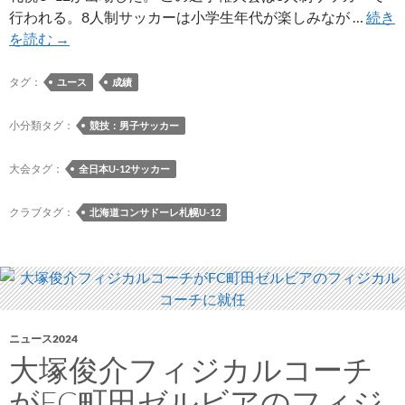
行われる。8人制サッカーは小学生年代が楽しみなが …
続き
北
を読む
→
海
道
タグ：
ユース
成績
コ
ン
小分類タグ：
競技：男子サッカー
サ
ド
大会タグ：
全日本U-12サッカー
ー
レ
クラブタグ：
北海道コンサドーレ札幌U-12
札
幌
U-
12
が
ニュース2024
JFA
大塚俊介フィジカルコーチ
第
48
がFC町田ゼルビアのフィジ