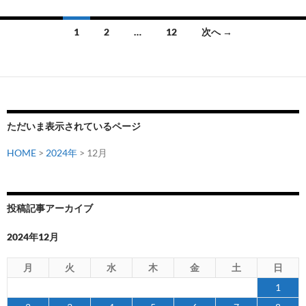
ウ
ー
ン
チ
投
1
2
…
12
次へ →
ド
が
稿
敗
FC
退
町
ナ
田
ビ
ゼ
ゲ
ル
ただいま表示されているページ
ビ
ー
HOME
>
2024年
> 12月
ア
シ
の
フ
ョ
ィ
投稿記事アーカイブ
ン
ジ
カ
2024年12月
ル
月
火
水
木
金
土
日
コ
ー
1
チ