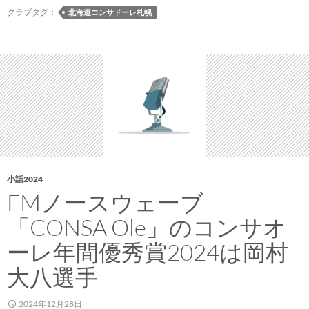
レ
クラブタグ：
北海道コンサドーレ札幌
札
幌
2024
ス
ペ
シ
ャ
ル
オ
ー
小話2024
ク
FMノースウェーブ
シ
「CONSA Ole」のコンサオ
ョ
ン
ーレ年間優秀賞2024は岡村
vol.9
大八選手
が
開
2024年12月28日