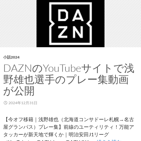
挨
拶
と
り
ま
と
め：
コ
小話2024
ン
DAZNのYouTubeサイトで浅
サ
野雄也選手のプレー集動画
ド
ー
が公開
レ
他
2024年12月31日
【今オフ移籍｜浅野雄也（北海道コンサドーレ札幌→名古
屋グランパス）プレー集】前線のユーティリティ！万能ア
タッカーが新天地で輝くか｜明治安田J1リーグ