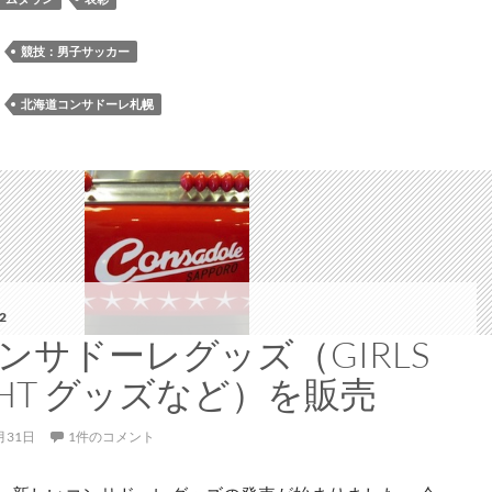
か
ら
：
競技：男子サッカー
札
幌
：
北海道コンサドーレ札幌
市
乳
児
家
庭
向
け
コ
2
ン
ンサドーレグッズ（GIRLS
サ
GHT グッズなど）を販売
ド
ー
月31日
1件のコメント
レ
オ