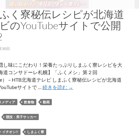
ど）
を
ふく寮秘伝レシピが北海道
販
ビのYouTubeサイトで公開
売
2
月30日
隠し味にこだわり！栄養たっぷりしまふく寮レシピを大
海道コンサドーレ札幌】「ふくメシ」第２回
ube） – HTB北海道テレビ しまふく寮秘伝レシピが北海道
し
ouTubeサイトで …
続きを読む
→
ま
ふ
スメディア
飲食物
動画
く
寮
：
競技：男子サッカー
秘
伝
イチオシ!!
しまふく寮
レ