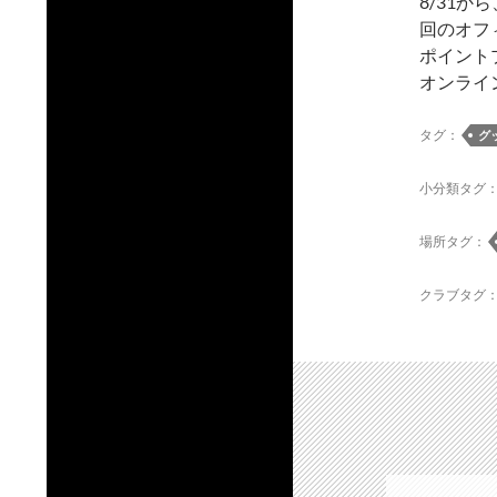
8/31
回のオフ
ポイント
オンライ
タグ：
グ
小分類タグ
場所タグ：
クラブタグ