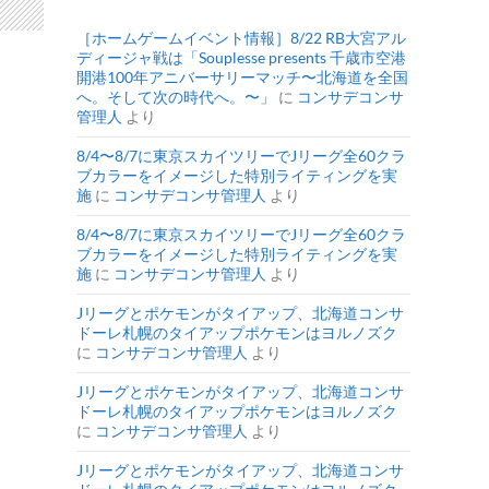
［ホームゲームイベント情報］8/22 RB大宮アル
ディージャ戦は「Souplesse presents 千歳市空港
開港100年アニバーサリーマッチ〜北海道を全国
へ。そして次の時代へ。〜」
に
コンサデコンサ
管理人
より
8/4〜8/7に東京スカイツリーでJリーグ全60クラ
ブカラーをイメージした特別ライティングを実
施
に
コンサデコンサ管理人
より
8/4〜8/7に東京スカイツリーでJリーグ全60クラ
ブカラーをイメージした特別ライティングを実
施
に
コンサデコンサ管理人
より
Jリーグとポケモンがタイアップ、北海道コンサ
ドーレ札幌のタイアップポケモンはヨルノズク
に
コンサデコンサ管理人
より
Jリーグとポケモンがタイアップ、北海道コンサ
ドーレ札幌のタイアップポケモンはヨルノズク
に
コンサデコンサ管理人
より
Jリーグとポケモンがタイアップ、北海道コンサ