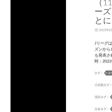
（1
ーズ
とに
2022年8
Jリーグ
ズンから
も発表さ
時：202
タグ：
イ
小分類タグ
項目タグ：
大会タグ：