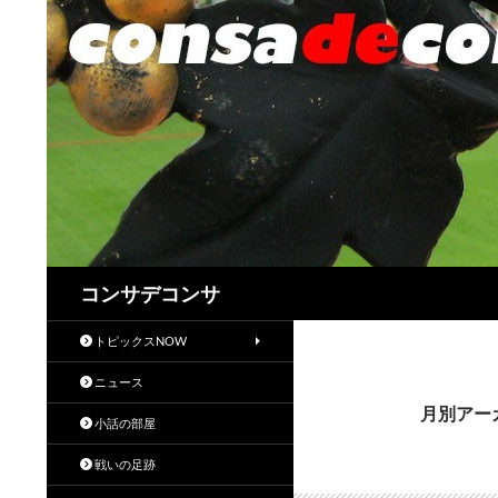
検
コンサデコンサ
索
トピックスNOW
ニュース
月別アーカ
小話の部屋
戦いの足跡