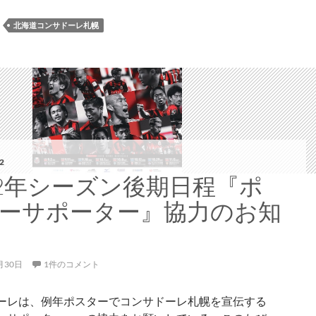
ウ
ォ
：
北海道コンサドーレ札幌
ー
ズ
は
11/7
に
開
催、
新
2
た
22年シーズン後期日程『ポ
に
ーサポーター』協力のお知
Ｊ
２
リ
ー
月30日
1件のコメント
グ
ア
ーレは、例年ポスターでコンサドーレ札幌を宣伝する
ウ