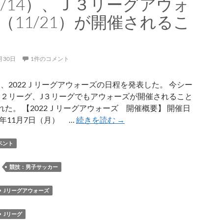
1/14）、Ｊ３リーグアウォ
（11/21）が開催されるこ
月30日
1件のコメント
は、2022Ｊリーグアウォーズの日程を発表した。 今シー
J２リーグ、J３リーグでもアウォーズが開催されること
れた。 【2022Ｊリーグアウォーズ 開催概要】 開催日
今
2年11月7日（月） …
続きを読む
→
年
（2022）
ベント
の
Ｊ
：
競技：男子サッカー
リ
ー
Jリーグアウォーズ
グ
ア
Jリーグ