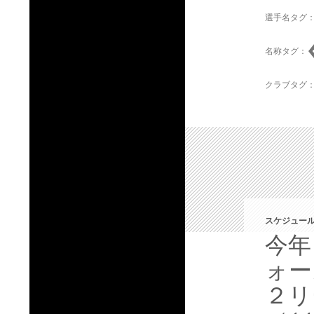
選手名タグ
名称タグ：
クラブタグ
スケジュール
今年
ォー
２リ