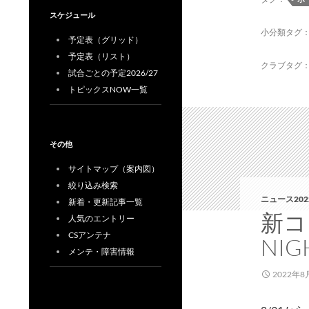
スケジュール
小分類タグ
予定表（グリッド）
予定表（リスト）
クラブタグ
試合ごとの予定2026/27
トピックスNOW一覧
その他
サイトマップ（案内図）
絞り込み検索
ニュース202
新着・更新記事一覧
新コ
人気のエントリー
CSアンテナ
NI
メンテ・障害情報
2022年8