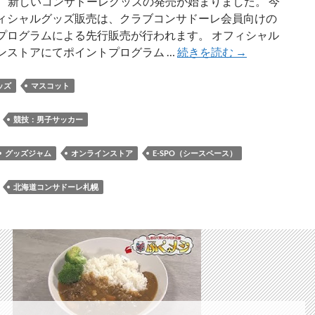
から、新しいコンサドーレグッズの発売が始まりました。 今
リ
ィシャルグッズ販売は、クラブコンサドーレ会員向けの
ジ
プログラムによる先行販売が行われます。 オフィシャル
ナ
新
ンストアにてポイントプログラム …
続きを読む
→
ル
コ
ス
ン
ッズ
マスコット
タ
サ
イ
ド
：
競技：男子サッカー
提
ー
供
レ
グッズジャム
オンラインストア
E-SPO（シースペース）
に
グ
感
ッ
：
北海道コンサドーレ札幌
謝
ズ
状
（GIRLS
NIGHT
グ
ッ
ズ
な