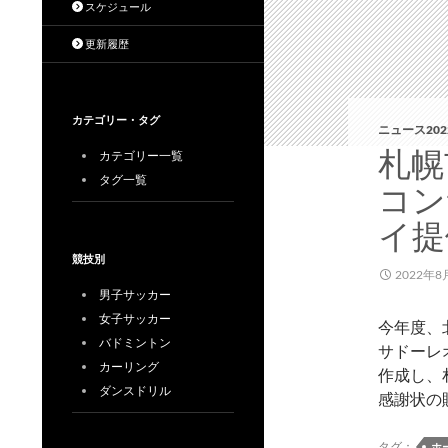
スケジュール
更新履歴
カテゴリー・タグ
ニュース202
札幌
カテゴリー一覧
タグ一覧
コン
イ提
競技別
2022年8
男子サッカー
女子サッカー
今年度、
バドミントン
サドーレオ
カーリング
作成し、
ダンスドリル
感謝状の
タグ：
ホ