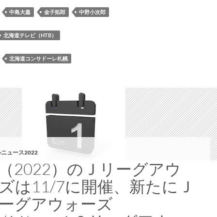
シ
：
中島大嘉
金子拓郎
中野小次郎
ピ
が
北海道テレビ（HTB）
北
海
：
北海道コンサドーレ札幌
道
テ
レ
ビ
の
YouTube
サ
イ
ニュース2022
ト
（2022）のＪリーグアウ
で
ズは11/7に開催、新たにＪ
公
開
ーグアウォーズ
part2