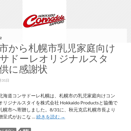
2
市から札幌市乳児家庭向け
サドーレオリジナルスタ
供に感謝状
月31日
北海道コンサドーレ札幌は、札幌市の乳児家庭向けコン
リジナルスタイを株式会社 Hokkaido Productsと協働で
札幌市へ寄贈しました。8/31に、秋元克広札幌市長より
札
贈呈式がおこな …
続きを読む
→
幌
市
ームタウン
表彰