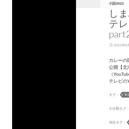
小話2022
しま
テレ
part
2022年8
カレーの
公開【北
（YouT
テレビのY
タグ：
マ
小分類タグ
項目タグ：